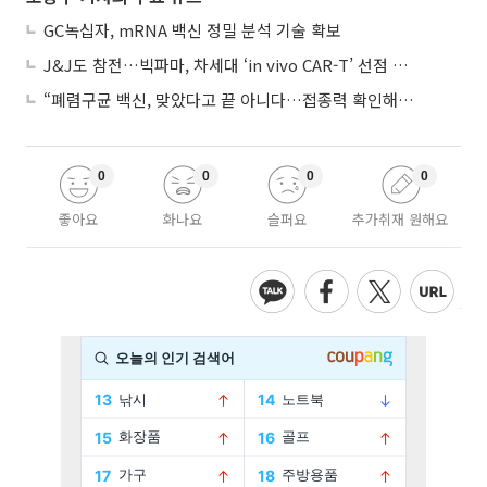
GC녹십자, mRNA 백신 정밀 분석 기술 확보
J&J도 참전…빅파마, 차세대 ‘in vivo CAR-T’ 선점 경쟁 본격화
“폐렴구균 백신, 맞았다고 끝 아니다…접종력 확인해야”
0
0
0
0
좋아요
화나요
슬퍼요
추가취재 원해요