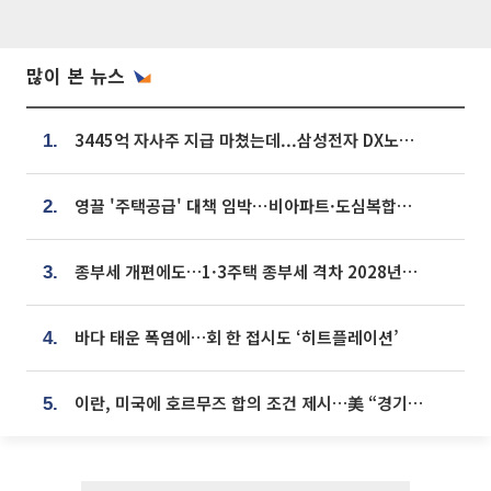
많이 본 뉴스
3445억 자사주 지급 마쳤는데...삼성전자 DX노조, 뒤늦은 '떼쓰기 집회'
1.
영끌 '주택공급' 대책 임박⋯비아파트·도심복합까지 총동원
2.
종부세 개편에도…1·3주택 종부세 격차 2028년부터 확대
3.
바다 태운 폭염에…회 한 접시도 ‘히트플레이션’
4.
이란, 미국에 호르무즈 합의 조건 제시…美 “경기 아직 안 끝나” [종합]
5.