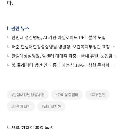
다.
관련 뉴스
한림대 성심병원, AI 기반 아밀로이드 PET 분석 도입
허준 한림대한강성심병원 병원장, 보건복지부장관 표창 수상
한림대성심병원, 암센터 대대적 확충…국내 유일 ‘노인암센터’ 운영
美 클래리티 법안 연내 통과 가능성 13%…상원 문턱서 제동
#한림대강남성심병원
#가려움증센터
#피부질환
#다학제협진
#삶의질저하
노상우 기자의 주요 뉴스