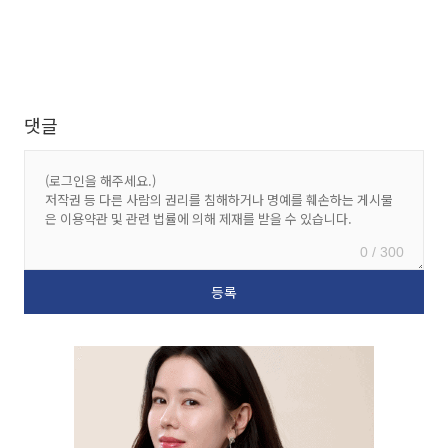
댓글
0 / 300