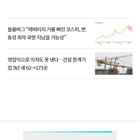
블룸버그 “레버리지 거품 빠진 코스피, 변
동성 최악 국면 지났을 가능성”
영업익으로 이자도 못 낸다…건설 한계기
업 5년 새 62→173곳