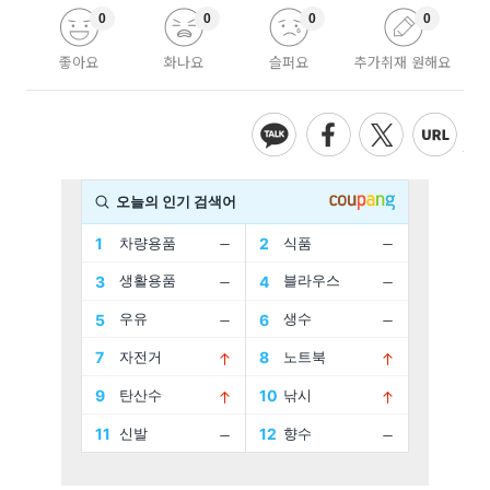
0
0
0
0
좋아요
화나요
슬퍼요
추가취재 원해요