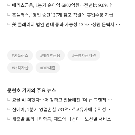
메리츠금융, 1분기 순이익 6802억원⋯전년比 9.6%↑
홈플러스, ‘영업 중단’ 37개 점포 직원에 휴업수당 지급
美 클래리티 법안 연내 통과 가능성 13%…상원 문턱서 제동
#홈플러스
#메리츠금융
#운영자금지원
#매각자산
#DIP대출
문현호 기자의 주요 뉴스
효율·AI 더했다…더 강하고 알뜰해진 ‘더 뉴 그랜저 하이브리드’
진에어, 2분기 영업손실 731억…“고유가에 수익성 악화”
새출발 트리니티항공, 재도약 나선다…노선별 서비스 차별화