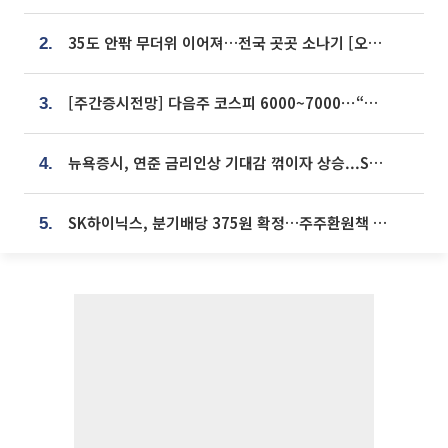
35도 안팎 무더위 이어져…전국 곳곳 소나기 [오늘 날씨]
2.
[주간증시전망] 다음주 코스피 6000~7000⋯“外人 수급은 정책이 변수”
3.
뉴욕증시, 연준 금리인상 기대감 꺾이자 상승...S&P500 사상 최고치 [종합]
4.
SK하이닉스, 분기배당 375원 확정…주주환원책 9월로 앞당겨 발표
5.