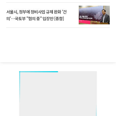
서울시, 정부에 정비사업 규제 완화 '건
의'⋯국토부 "협의 중" 입장만 [종합]