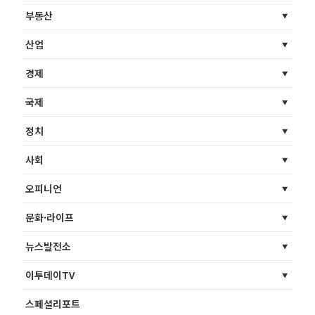
부동산
산업
경제
국제
정치
사회
오피니언
문화·라이프
뉴스발전소
이투데이TV
스페셜리포트