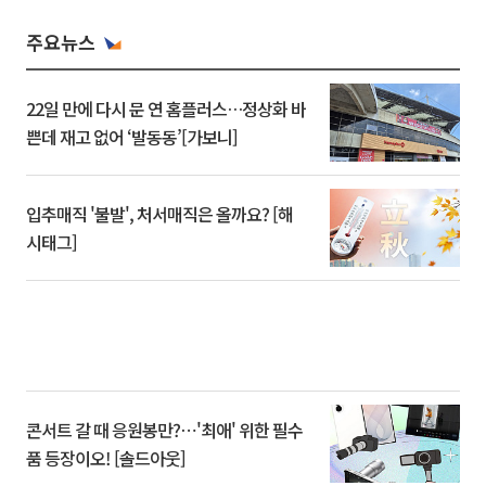
주요뉴스
22일 만에 다시 문 연 홈플러스…정상화 바
쁜데 재고 없어 ‘발동동’[가보니]
입추매직 '불발', 처서매직은 올까요? [해
시태그]
콘서트 갈 때 응원봉만?⋯'최애' 위한 필수
품 등장이오! [솔드아웃]