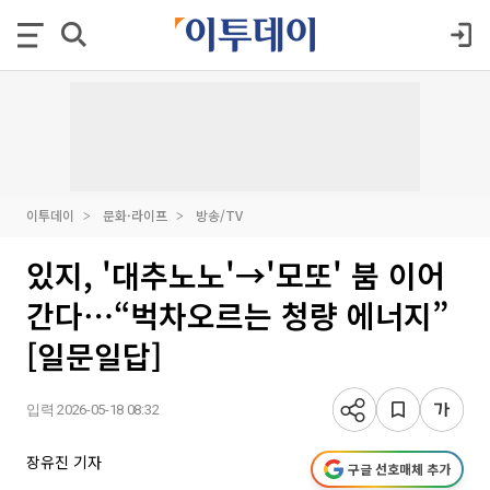
이투데이
문화·라이프
방송/TV
있지, '대추노노'→'모또' 붐 이어
간다⋯“벅차오르는 청량 에너지”
[일문일답]
입력 2026-05-18 08:32
장유진 기자
구글 선호매체 추가