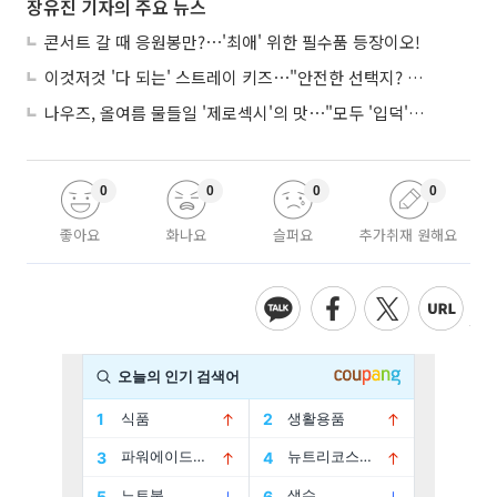
장유진 기자의 주요 뉴스
콘서트 갈 때 응원봉만?⋯'최애' 위한 필수품 등장이오!
이것저것 '다 되는' 스트레이 키즈⋯"안전한 선택지? 도전이 재밌죠"
나우즈, 올여름 물들일 '제로섹시'의 맛⋯"모두 '입덕'시킬 것"
0
0
0
0
좋아요
화나요
슬퍼요
추가취재 원해요