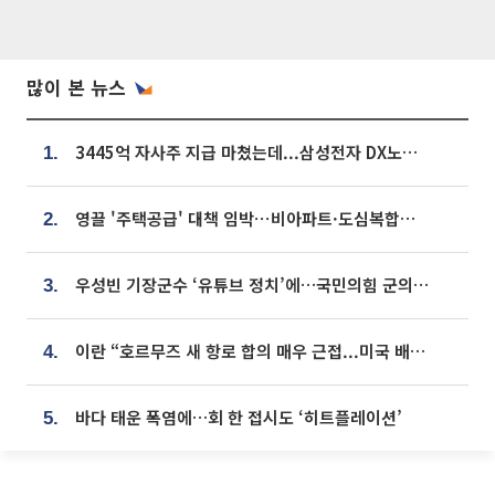
많이 본 뉴스
3445억 자사주 지급 마쳤는데...삼성전자 DX노조, 뒤늦은 '떼쓰기 집회'
1.
영끌 '주택공급' 대책 임박⋯비아파트·도심복합까지 총동원
2.
우성빈 기장군수 ‘유튜브 정치’에…국민의힘 군의원들 집단 반발
3.
이란 “호르무즈 새 항로 합의 매우 근접...미국 배상 먼저”
4.
바다 태운 폭염에…회 한 접시도 ‘히트플레이션’
5.