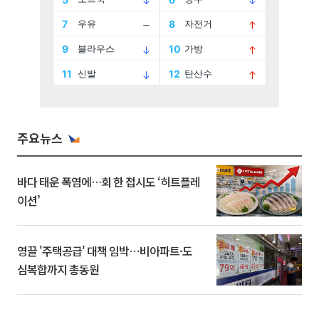
주요뉴스
바다 태운 폭염에…회 한 접시도 ‘히트플레
이션’
영끌 '주택공급' 대책 임박⋯비아파트·도
심복합까지 총동원