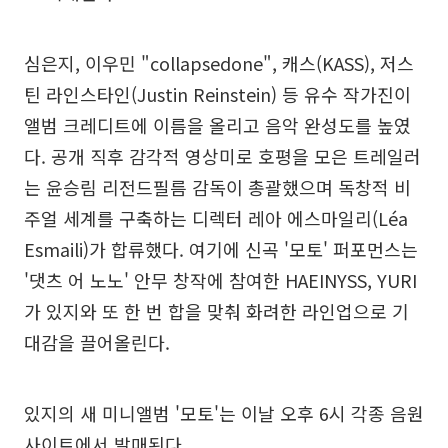
심은지, 이우민 "collapsedone", 캐스(KASS), 저스
틴 라인스타인(Justin Reinstein) 등 유수 작가진이
앨범 크레디트에 이름을 올리고 음악 완성도를 높였
다. 공개 직후 감각적 영상미로 호평을 모은 트레일러
는 윤승림 리전드필름 감독이 총괄했으며 독창적 비
주얼 세계를 구축하는 디렉터 레아 에스마일리(Léa
Esmaili)가 합류했다. 여기에 신곡 '모토' 퍼포먼스는
'댓츠 어 노노' 안무 창작에 참여한 HAEINYSS, YURI
가 있지와 또 한 번 합을 맞춰 화려한 라인업으로 기
대감을 끌어올린다.
있지의 새 미니앨범 '모토'는 이날 오후 6시 각종 음원
사이트에서 발매된다.