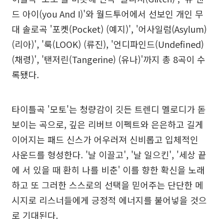
드 아이(you And I)'와 월드투어에서 선보인 개인 무
대 솔로곡 '포켓(Pocket) (예지)', '어사일럼(Asylum)
(리아)', '룩(LOOK) (류진), '언디파인드(Undefined)
(채령)', '탠저린(Tangerine) (유나)'까지 총 8곡이 수
록됐다.
타이틀곡 '모토'는 청량감이 깃든 트렌디 멜로디가 돋
보이는 곡으로, 깊은 리버브 이펙트와 은은하고 길게
이어지는 패드 신스가 어우러져 신비롭고 입체적인
사운드를 형성한다. '날 이끌고', '날 일으킨', '세상 끝
에 서 있을 때 환히 나를 비춘' 이를 향한 확신을 노래
하고 또 그러한 스스로의 선택을 믿어주는 단단한 메
시지로 리스너들에게 긍정적 에너지를 불어넣을 것으
로 기대된다.