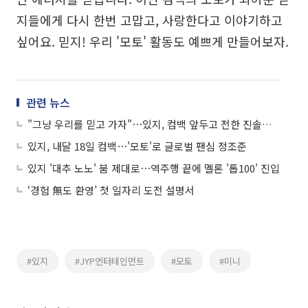
지들에게 다시 한번 고맙고, 사랑한다고 이야기하고
싶어요. 믿지! 우리 '모토' 활동도 예쁘게 만들어보자.
관련 뉴스
"그냥 우리를 믿고 가자"⋯있지, 컴백 앞두고 전한 진솔한 속내
있지, 내달 18일 컴백⋯'모토'로 글로벌 팬심 정조준
있지 '대추 노노' 붐 제대로⋯역주행 끝에 멜론 '톱100' 진입
‘경험 無도 환영’ 첫 일자리 도전 설명서
#있지
#JYP엔터테인먼트
#모토
#미니