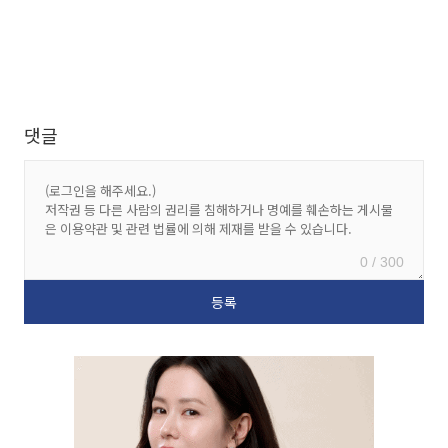
댓글
0 / 300