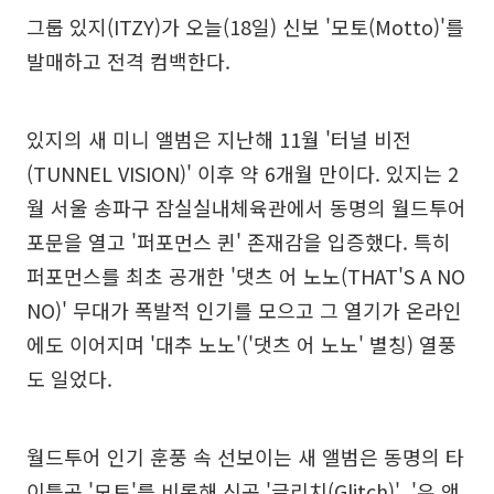
그룹 있지(ITZY)가 오늘(18일) 신보 '모토(Motto)'를
발매하고 전격 컴백한다.
있지의 새 미니 앨범은 지난해 11월 '터널 비전
(TUNNEL VISION)' 이후 약 6개월 만이다. 있지는 2
월 서울 송파구 잠실실내체육관에서 동명의 월드투어
포문을 열고 '퍼포먼스 퀸' 존재감을 입증했다. 특히
퍼포먼스를 최초 공개한 '댓츠 어 노노(THAT'S A NO
NO)' 무대가 폭발적 인기를 모으고 그 열기가 온라인
에도 이어지며 '대추 노노'('댓츠 어 노노' 별칭) 열풍
도 일었다.
월드투어 인기 훈풍 속 선보이는 새 앨범은 동명의 타
이틀곡 '모토'를 비롯해 신곡 '글리치(Glitch)', '유 앤