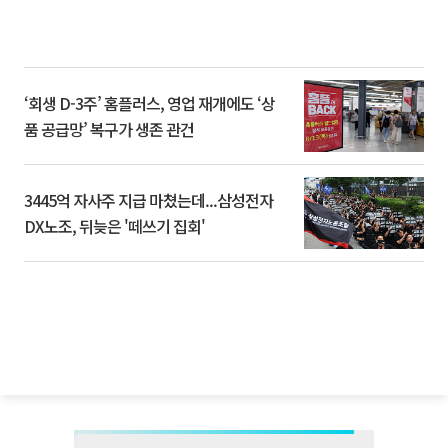
‘회생 D-3주’ 홈플러스, 영업 재개에도 ‘상
품 공급망’ 복구가 생존 관건
3445억 자사주 지급 마쳤는데...삼성전자
DX노조, 뒤늦은 '떼쓰기 집회'