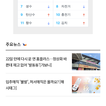
주요뉴스
22일 만에 다시 문 연 홈플러스…정상화 바
쁜데 재고 없어 ‘발동동’[가보니]
입추매직 '불발', 처서매직은 올까요? [해
시태그]