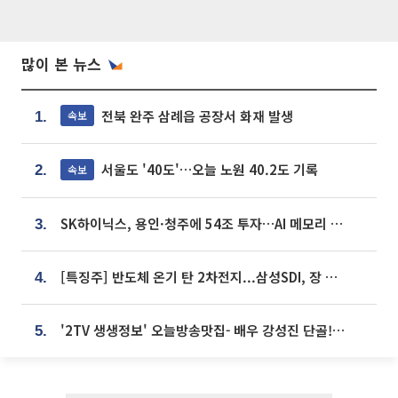
많이 본 뉴스
전북 완주 삼례읍 공장서 화재 발생
속보
1.
서울도 '40도'…오늘 노원 40.2도 기록
속보
2.
SK하이닉스, 용인·청주에 54조 투자…AI 메모리 생산기지 키운다
3.
[특징주] 반도체 온기 탄 2차전지...삼성SDI, 장 초반 7% 넘게 껑충
4.
'2TV 생생정보' 오늘방송맛집- 배우 강성진 단골! 쌀국수ㆍ푸팟퐁 커리 맛집 '블○○○'
5.