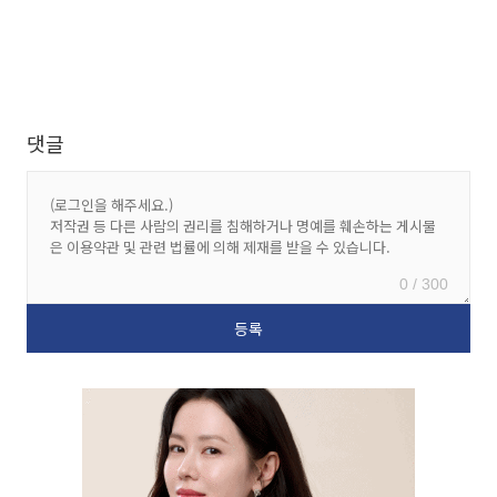
댓글
0 / 300