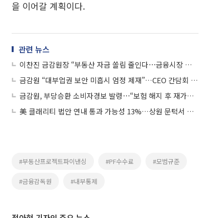
을 이어갈 계획이다.
관련 뉴스
이찬진 금감원장 “부동산 자금 쏠림 줄인다⋯금융시장 안정 총력”
금감원 “대부업권 보안 미흡시 엄정 제재”…CEO 간담회 개최
금감원, 부당승환 소비자경보 발령⋯“보험 해지 후 재가입 권유 주의”
美 클래리티 법안 연내 통과 가능성 13%…상원 문턱서 제동
#부동산프로젝트파이낸싱
#PF수수료
#모범규준
#금융감독원
#내부통제
전아현 기자의 주요 뉴스