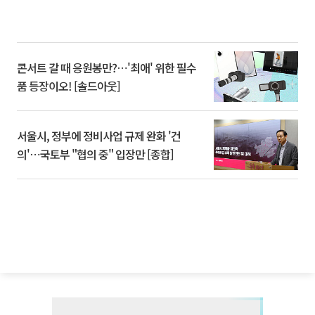
콘서트 갈 때 응원봉만?⋯'최애' 위한 필수
품 등장이오! [솔드아웃]
서울시, 정부에 정비사업 규제 완화 '건
의'⋯국토부 "협의 중" 입장만 [종합]