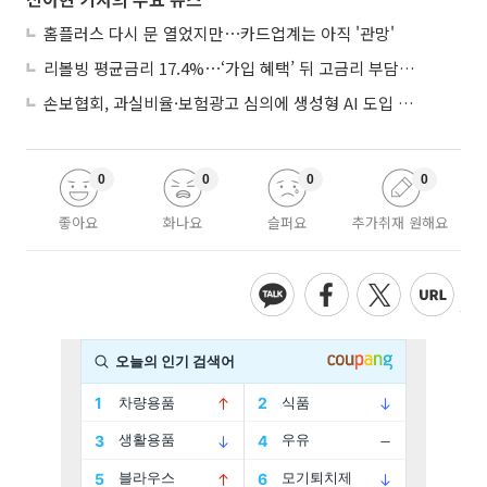
홈플러스 다시 문 열었지만⋯카드업계는 아직 '관망'
리볼빙 평균금리 17.4%⋯‘가입 혜택’ 뒤 고금리 부담 주의
손보협회, 과실비율·보험광고 심의에 생성형 AI 도입 추진
0
0
0
0
좋아요
화나요
슬퍼요
추가취재 원해요