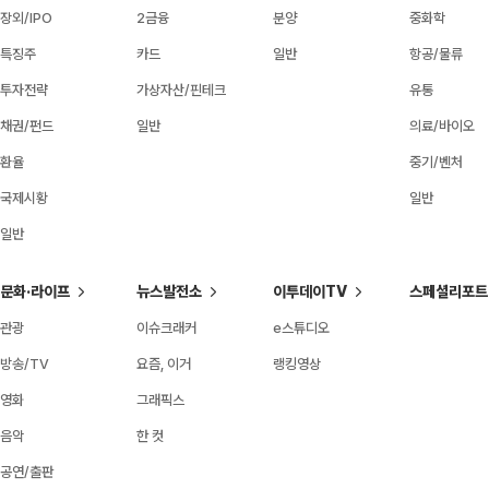
장외/IPO
2금융
분양
중화학
특징주
카드
일반
항공/물류
투자전략
가상자산/핀테크
유통
채권/펀드
일반
의료/바이오
환율
중기/벤처
국제시황
일반
일반
문화·라이프
뉴스발전소
이투데이TV
스페셜리포트
관광
이슈크래커
e스튜디오
방송/TV
요즘, 이거
랭킹영상
영화
그래픽스
음악
한 컷
공연/출판