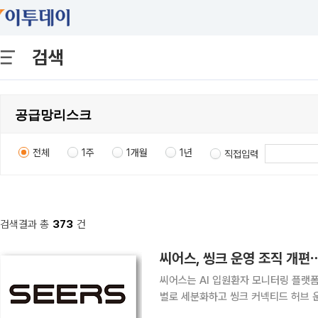
검색
전체
1주
1개월
1년
직접입력
검색결과 총
373
건
씨어스, 씽크 운영 조직 개편
씨어스는 AI 입원환자 모니터링 플랫폼 
별로 세분화하고 씽크 커넥티드 허브 운영 체계를
220여개 의료기관, 2만 병상에 육박