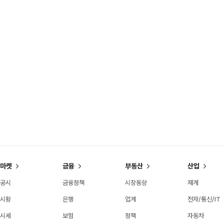
마켓
금융
부동산
산업
공시
금융정책
시장동향
재계
시황
은행
업계
전자/통신/IT
시세
보험
정책
자동차