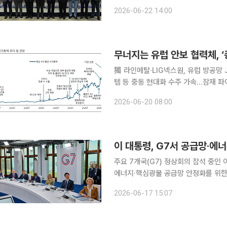
상수지 흑자 확대 등에 힘입어 하반기 
2026-06-22 14:00
만 국제 유가와 미국 통상정책 등 불확
獨 라인메탈·LIG넥스원, 유럽 방공망 
템 등 중동 현대화 수주 가속…잠재 파이프라인 수십조 달해 국
戰) 국면과 유럽 안보 협력체의 균열을
2026-06-20 08:00
일시적인 지정학적 테마주를 넘어 가격
이 대통령, G7서 공급망·에
주요 7개국(G7) 정상회의 참석 중인
에너지·핵심광물 공급망 안정화를 위한 국제 협력 필
이날 서면브리핑을 통해 이 대통령이 
2026-06-17 15:07
션인 '모두를 위한 균형적·포용적·지속