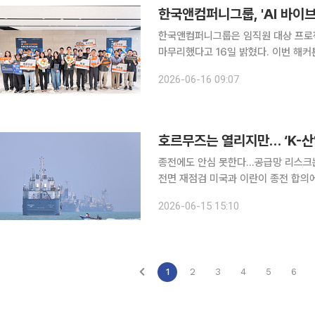
한국앤컴퍼니그룹, 'AI 바이
한국앤컴퍼니그룹은 임직원 대상 프로젝트
마무리했다고 16일 밝혔다. 이번 해커톤은 2일 서울 강남구 구글 스타트업 캠퍼스에서 본선이 진행
됐으며 총 30개 팀, 80명의 임직원이
2026-06-16 09:07
이후 심사를 거쳐 9일 경기 성남시 
호르무즈는 열리지만… ‘K-산
종전에도 안심 못한다…공급망 리스크
전면 재점검 미국과 이란이 종전 합의에 도달하면서 글로벌 시장은 일단 최악의 시나리오를 피하게
됐다. 세계 원유 해상 물동량의 핵심
2026-06-15 15:10
은 안도하는 분위기다. 그러나 국내 
1
2
3
4
5
6