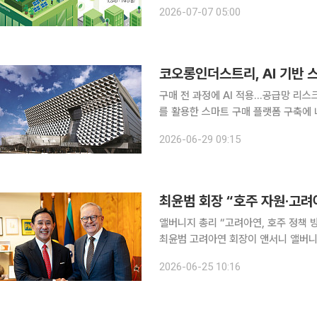
공급망 관리, 환경 리스크 대응 등 기업
2026-07-07 05:00
지가 국내 주요 제약바이오 기업들이
코오롱인더스트리, AI 기반 
구매 전 과정에 AI 적용…공급망 리스크 대응 강화
를 활용한 스마트 구매 플랫폼 구축에 
리스크 대응력을 높이겠다는 구상이다. 코오롱인더스트리는 AI 기반 스마트 구매 플랫폼을 구
2026-06-29 09:15
다고 29일 밝혔다. 회사는 이번 시스
최윤범 회장 “호주 자원·고
앨버니지 총리 “고려아연, 호주 정책 
최윤범 고려아연 회장이 앤서니 앨버니
력 제고 방안을 논의했다. 고려아연이
2026-06-25 10:16