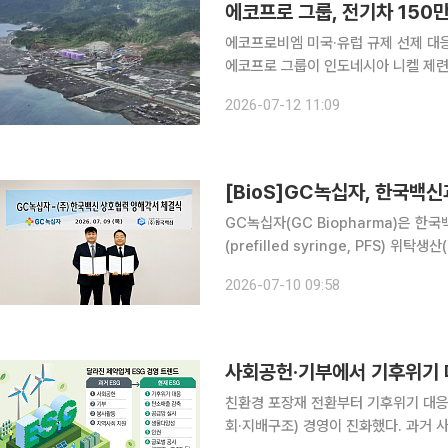
에코프로 그룹, 전기차 150
에코프로비엠 미국·유럽 규제 선제 대응
에코프로 그룹이 인도네시아 니켈 제련
것으로 추산됐다. 이는 전기차와 내연기관차를 모두 더한 국내 전체 자동차 내수 판매량에 육박하는
2026-07-12 11:09
수준으로 에코프로 그룹의 니켈 투자가
[BioS]GC녹십자, 한국백신과
GC녹십자(GC Biopharma)은 한국
(prefilled syringe, PFS) 
혔다. 이번 협약식은 경기도 안산시에
2026-07-10 09:58
통해 자사의 독감백신 '지씨플루(GCF
사회공헌·기부에서 기후위기 
친환경 포장재 전환부터 기후위기 대응
회·지배구조) 경영이 진화했다. 과거