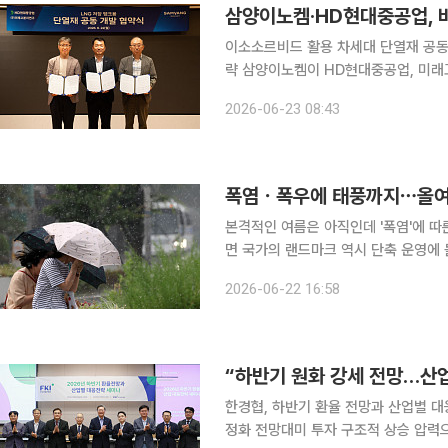
삼양이노켐·HD현대중공업, 바
이소소르비드 활용 차세대 단열재 공동
략 삼양이노켐이 HD현대중공업, 미래고분자연구와 손잡고 친환경 바이오 소재를 활용한 액화천연
가스(LNG) 저장탱크용 단열재 개발에
2026-06-23 08:43
폭염ㆍ폭우에 태풍까지⋯올여름
본격적인 여름은 아직인데 '폭염'에 따
면 국가의 랜드마크 역시 단축 운영에 
께 함성을 지르던 축제의 장도 안전 문
2026-06-22 16:58
“하반기 원화 강세 전망…산업
한경협, 하반기 환율 전망과 산업별 대
정화 전망대미 투자 구조적 상승 압력으로…美 협력 필요성