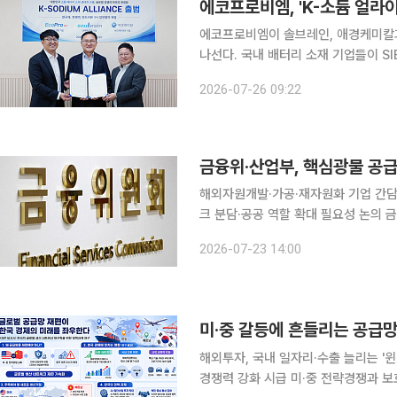
에코프로비엠, 'K-소듐 얼라
에코프로비엠이 솔브레인, 애경케미칼과
나선다. 국내 배터리 소재 기업들이 SI
심의 차세대 배터리 시장에 대응하기 위한 협력
2026-07-26 09:22
브레인, 애경케미칼과 지난 22일 충
금융위·산업부, 핵심광물 공
해외자원개발·가공·재자원화 기업 간
크 분담·공공 역할 확대 필요성 논의 금융당국과 산업당국이 핵심광물 공급망 안정화를 위해 해외자
원개발, 정·제련, 소재가공, 재자원화 
2026-07-23 14:00
업 원료 확보가 경제안보 과제로 떠오
미·중 갈등에 흔들리는 공급망
해외투자, 국내 일자리·수출 늘리는 '
경쟁력 강화 시급 미·중 전략경쟁과 보호무역 확산으로 글로벌 공급망 재편이 가속화되는 가운데 한