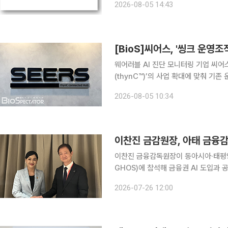
2026-08-05 14:43
이 빠르게 증가함에 따라 기존 운영 
[BioS]씨어스, '씽크 운영조
웨어러블 AI 진단 모니터링 기업 씨어스
(thynC™)’의 사업 확대에 맞춰 기
Connected Hub) 운영 체계를 
2026-08-05 10:34
업자로 현재 전국 220여개 의료기관,
이찬진 금감원장, 아태 금융감
이찬진 금융감독원장이 동아시아·태평양
GHOS)에 참석해 금융권 AI 도입과 공급망 리스크
포르에서 열린 제15차 EMEAP GHO
2026-07-26 12:00
양 지역 11개국의 금융감독기구와 중앙