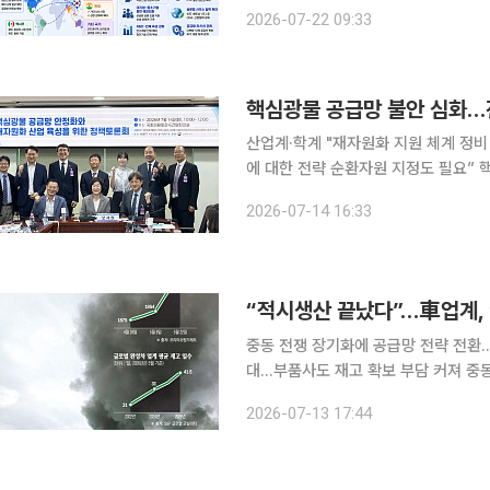
국도 기존 중국 중심 생산체제를 미국과
2026-07-22 09:33
산기지 이전을 단순한 '탈한국'이 아니
핵심광물 공급망 불안 심화…
산업계·학계 "재자원화 지원 체계 정
에 대한 전략 순환자원 지정도 필요” 핵심광물 공급망 불안이 심화하는 가운데 해외 수입 의존도를
낮추고 공급망 회복력을 높이기 위해 
2026-07-14 16:33
전문가들은 기술 개발뿐 아니라 안정적
중동 전쟁 장기화에 공급망 전략 전환…
대…부품사도 재고 확보 부담 커져 중동 전쟁 장기화와 홍해·호르무즈 해협 지정학적 리스크가 상시
화하면서 자동차업계의 공급망 전략이 
2026-07-13 17:44
‘적시생산(JIT·Just In Time)’ 대