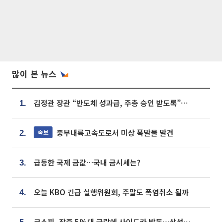
많이 본 뉴스
김정관 장관 “반도체 성과급, 주총 승인 받도록”…상법·자본시장법 개정 시사
1.
중부내륙고속도로서 미상 폭발물 발견
속보
2.
급등한 국제 금값…국내 금시세는?
3.
오늘 KBO 긴급 실행위원회, 주말도 폭염취소 될까
4.
코스피, 장중 5%대 급락에 사이드카 발동…삼성·SK 동반 폭락