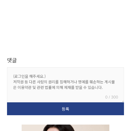
댓글
0 / 300