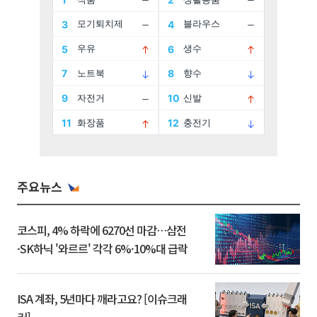
주요뉴스
코스피, 4% 하락에 6270선 마감…삼전
·SK하닉 '와르르' 각각 6%·10%대 급락
ISA 계좌, 5년마다 깨라고요? [이슈크래
커]