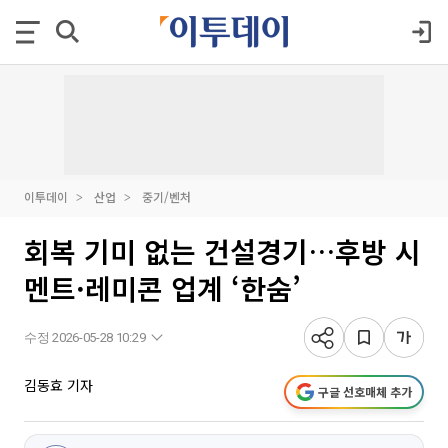
이투데이
산업
중기/벤처
회복 기미 없는 건설경기…후방 시
멘트·레미콘 업계 ‘한숨’
수정 2026-05-28 10:29
김동효 기자
구글 선호매체 추가