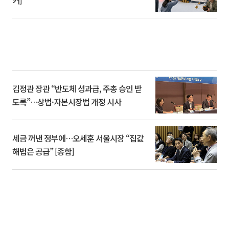
김정관 장관 “반도체 성과급, 주총 승인 받
도록”…상법·자본시장법 개정 시사
세금 꺼낸 정부에…오세훈 서울시장 “집값
해법은 공급” [종합]