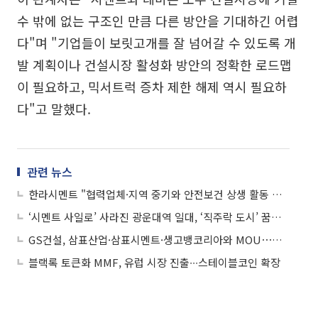
수 밖에 없는 구조인 만큼 다른 방안을 기대하긴 어렵
다"며 "기업들이 보릿고개를 잘 넘어갈 수 있도록 개
발 계획이나 건설시장 활성화 방안의 정확한 로드맵
이 필요하고, 믹서트럭 증차 제한 해제 역시 필요하
다"고 말했다.
관련 뉴스
한라시멘트 "협력업체·지역 중기와 안전보건 상생 활동 지속"
‘시멘트 사일로’ 사라진 광운대역 일대, ‘직주락 도시’ 꿈꾼다
GS건설, 삼표산업·삼표시멘트·생고뱅코리아와 MOU⋯초고층 시공 '압송·품질' 잡는다
블랙록 토큰화 MMF, 유럽 시장 진출∙∙∙스테이블코인 확장