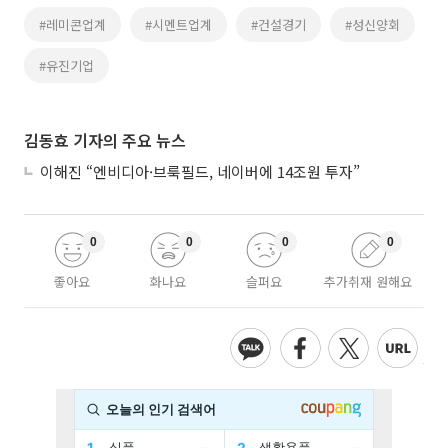
#레미콘업계
#시멘트업계
#건설경기
#성신양회
#유진기업
김동효 기자의 주요 뉴스
이해진 “엔비디아·브룩필드, 네이버에 14조원 투자”
0
0
0
0
좋아요
화나요
슬퍼요
추가취재 원해요