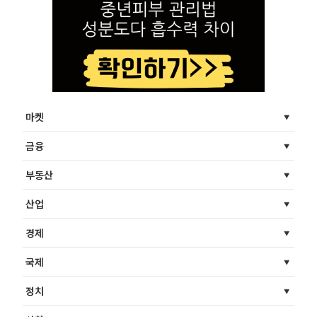
마켓
금융
부동산
산업
경제
국제
정치