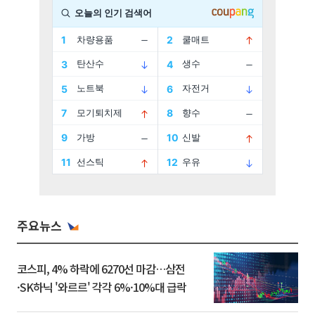
주요뉴스
코스피, 4% 하락에 6270선 마감…삼전
·SK하닉 '와르르' 각각 6%·10%대 급락