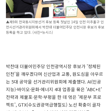
▲제9회 전국동시지방선거 후보 등록 첫날인 14일 인천 미추홀구 인
천시선거관리위원회에서 박찬대 더불어민주당 인천시장 후보가 후보
등록을 하고 있다. (사진=뉴시스)
박찬대 더불어민주당 인천광역시장 후보가 '정체된
인천'을 깨우겠다며 신산업과 교통, 원도심을 아우르
는 5대 공약을 선거관리위원회에 제출했다. AI(인공
지능)·바이오·문화·에너지 4대 업종을 묶은 'ABC+E'
전략과 제물포·문학·부평을 한 데 엮은 '제문부 프로
젝트', GTX(수도권광역급행철도) 노선 확충이 골자