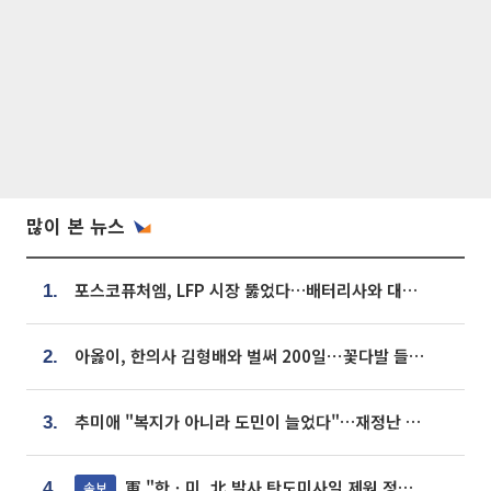
많이 본 뉴스
포스코퓨처엠, LFP 시장 뚫었다…배터리사와 대규모 장기 공급 합의
1.
아옳이, 한의사 김형배와 벌써 200일⋯꽃다발 들고 "프러포즈 아냐"
2.
추미애 "복지가 아니라 도민이 늘었다"…재정난 책임론 정면돌파
3.
軍 "한ㆍ미, 北 발사 탄도미사일 제원 정밀분석 중"
속보
4.