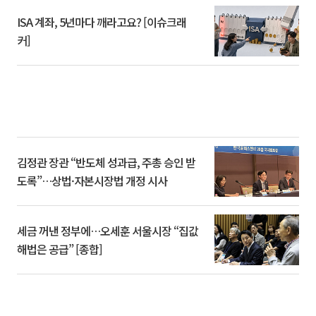
ISA 계좌, 5년마다 깨라고요? [이슈크래
커]
김정관 장관 “반도체 성과급, 주총 승인 받
도록”…상법·자본시장법 개정 시사
세금 꺼낸 정부에…오세훈 서울시장 “집값
해법은 공급” [종합]