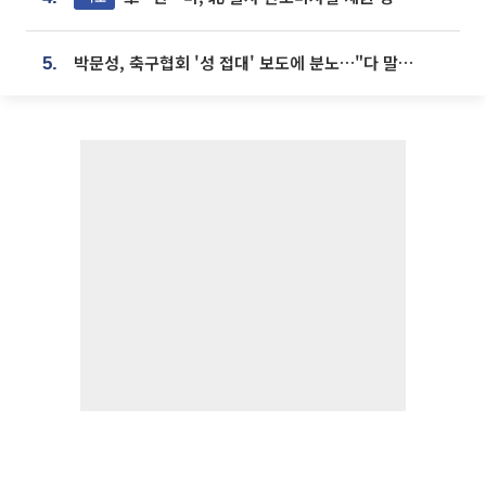
박문성, 축구협회 '성 접대' 보도에 분노…"다 말아먹으려고 작정했나"
5.