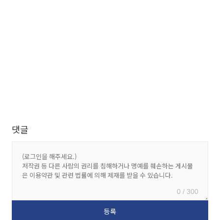
댓글
0 / 300