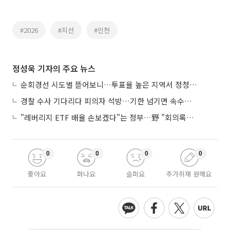
#2026
#지선
#인천
정성욱 기자의 주요 뉴스
순회경선 시도별 뜯어보니…투표율 높은 지역서 정청래 강세
경찰 수사 기다리다 피의자 석방…기한 넘기면 속수무책
"레버리지 ETF 배율 손보겠다"는 정부…野 "회의록부터 내놔야"
0
0
0
0
좋아요
화나요
슬퍼요
추가취재 원해요