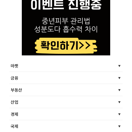
마켓
금융
부동산
산업
경제
국제