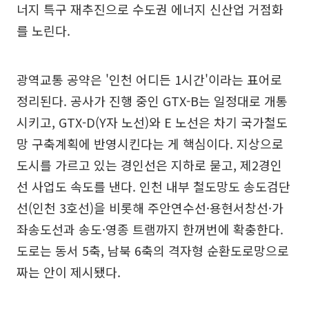
너지 특구 재추진으로 수도권 에너지 신산업 거점화
를 노린다.
광역교통 공약은 '인천 어디든 1시간'이라는 표어로
정리된다. 공사가 진행 중인 GTX-B는 일정대로 개통
시키고, GTX-D(Y자 노선)와 E 노선은 차기 국가철도
망 구축계획에 반영시킨다는 게 핵심이다. 지상으로
도시를 가르고 있는 경인선은 지하로 묻고, 제2경인
선 사업도 속도를 낸다. 인천 내부 철도망도 송도검단
선(인천 3호선)을 비롯해 주안연수선·용현서창선·가
좌송도선과 송도·영종 트램까지 한꺼번에 확충한다.
도로는 동서 5축, 남북 6축의 격자형 순환도로망으로
짜는 안이 제시됐다.