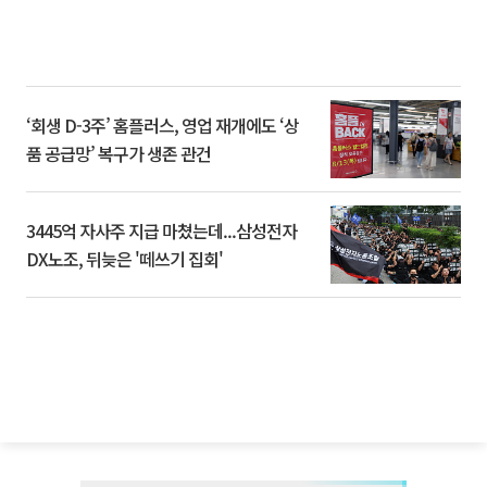
‘회생 D-3주’ 홈플러스, 영업 재개에도 ‘상
품 공급망’ 복구가 생존 관건
3445억 자사주 지급 마쳤는데...삼성전자
DX노조, 뒤늦은 '떼쓰기 집회'