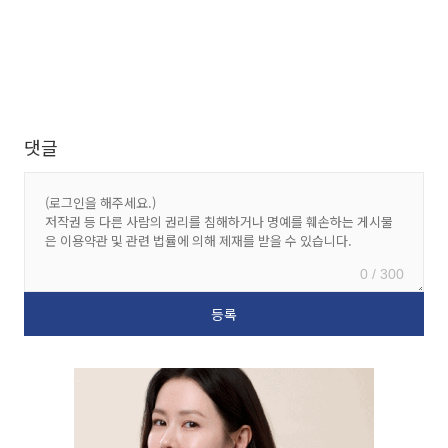
댓글
0 / 300