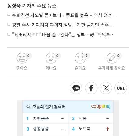
정성욱 기자의 주요 뉴스
순회경선 시도별 뜯어보니…투표율 높은 지역서 정청래 강세
경찰 수사 기다리다 피의자 석방…기한 넘기면 속수무책
"레버리지 ETF 배율 손보겠다"는 정부…野 "회의록부터 내놔야"
0
0
0
0
좋아요
화나요
슬퍼요
추가취재 원해요