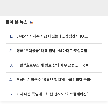
많이 본 뉴스
3445억 자사주 지급 마쳤는데...삼성전자 DX노조, 뒤늦은 '떼쓰기 집회'
1.
영끌 '주택공급' 대책 임박⋯비아파트·도심복합까지 총동원
2.
이란 “호르무즈 새 항로 합의 매우 근접...미국 배상 먼저”
3.
우성빈 기장군수 ‘유튜브 정치’에…국민의힘 군의원들 집단 반발
4.
바다 태운 폭염에…회 한 접시도 ‘히트플레이션’
5.