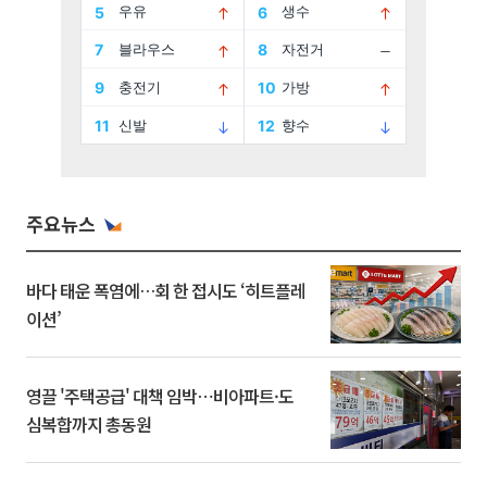
주요뉴스
바다 태운 폭염에…회 한 접시도 ‘히트플레
이션’
영끌 '주택공급' 대책 임박⋯비아파트·도
심복합까지 총동원