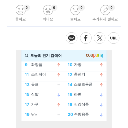
0
0
0
0
좋아요
화나요
슬퍼요
추가취재 원해요