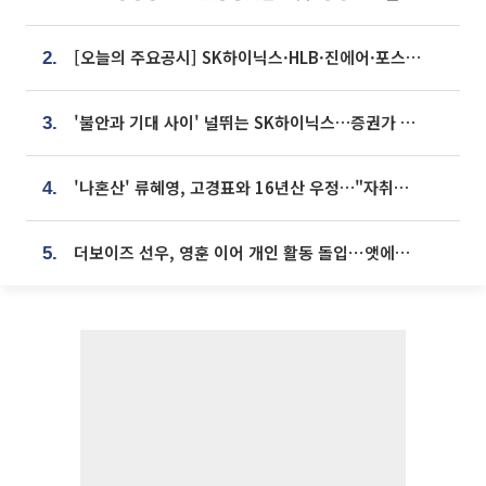
[오늘의 주요공시] SK하이닉스·HLB·진에어·포스코홀딩스·네이버·대우건설 등
2.
'불안과 기대 사이' 널뛰는 SK하이닉스…증권가 "HBM4·LTA 기반 펀터멘털 견고"
3.
'나혼산' 류혜영, 고경표와 16년산 우정…"자취방서 부모님과 마주쳐"
4.
더보이즈 선우, 영훈 이어 개인 활동 돌입⋯앳에어리어와 전속계약
5.