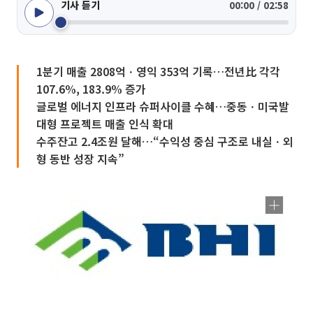
기사 듣기
00:00 / 02:58
1분기 매출 2808억ㆍ영익 353억 기록…전년比 각각
107.6%, 183.9% 증가
글로벌 에너지 인프라 슈퍼사이클 수혜…중동ㆍ미국발
대형 프로젝트 매출 인식 확대
수주잔고 2.4조원 달해…“수익성 중심 구조로 내실ㆍ외
형 동반 성장 지속”