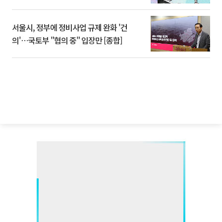
서울시, 정부에 정비사업 규제 완화 '건
의'⋯국토부 "협의 중" 입장만 [종합]