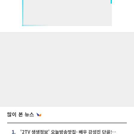
많이 본 뉴스
'2TV 생생정보' 오늘방송맛집- 배우 강성진 단골! 쌀국수ㆍ푸팟퐁 커리 맛집 '블○○○'
1.