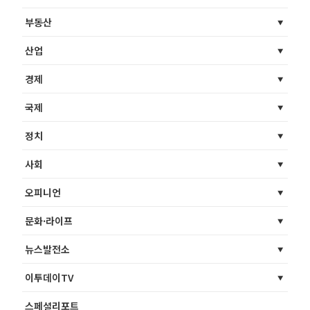
부동산
산업
경제
국제
정치
사회
오피니언
문화·라이프
뉴스발전소
이투데이TV
스페셜리포트