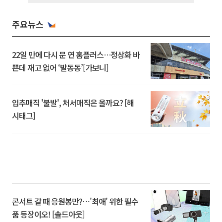
주요뉴스
22일 만에 다시 문 연 홈플러스…정상화 바
쁜데 재고 없어 ‘발동동’[가보니]
입추매직 '불발', 처서매직은 올까요? [해
시태그]
콘서트 갈 때 응원봉만?⋯'최애' 위한 필수
품 등장이오! [솔드아웃]