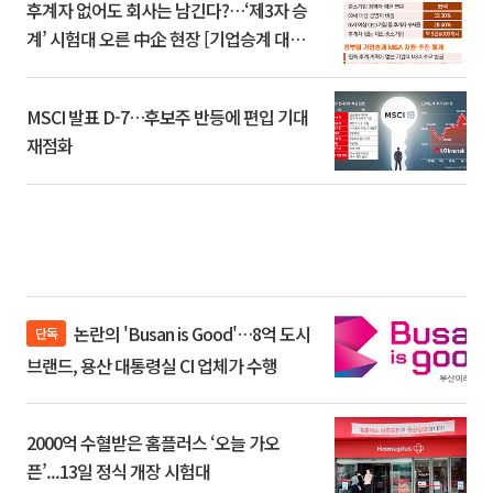
후계자 없어도 회사는 남긴다?…‘제3자 승
계’ 시험대 오른 中企 현장 [기업승계 대전
환]
MSCI 발표 D-7…후보주 반등에 편입 기대
재점화
논란의 'Busan is Good'…8억 도시
단독
브랜드, 용산 대통령실 CI 업체가 수행
2000억 수혈받은 홈플러스 ‘오늘 가오
픈’...13일 정식 개장 시험대