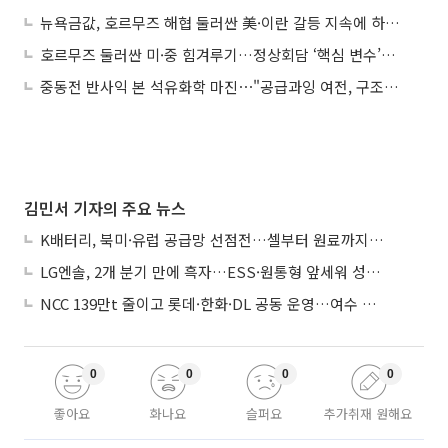
뉴욕금값, 호르무즈 해협 둘러싼 美·이란 갈등 지속에 하락…금 선물 1.04%↓
호르무즈 둘러싼 미·중 힘겨루기…정상회담 ‘핵심 변수’로 부상
중동전 반사익 본 석유화학 마진⋯"공급과잉 여전, 구조적 불황”
김민서 기자의 주요 뉴스
K배터리, 북미·유럽 공급망 선점전…셀부터 원료까지 현지화
LG엔솔, 2개 분기 만에 흑자…ESS·원통형 앞세워 성장 가속
NCC 139만t 줄이고 롯데·한화·DL 공동 운영…여수 1호 본궤도
0
0
0
0
좋아요
화나요
슬퍼요
추가취재 원해요