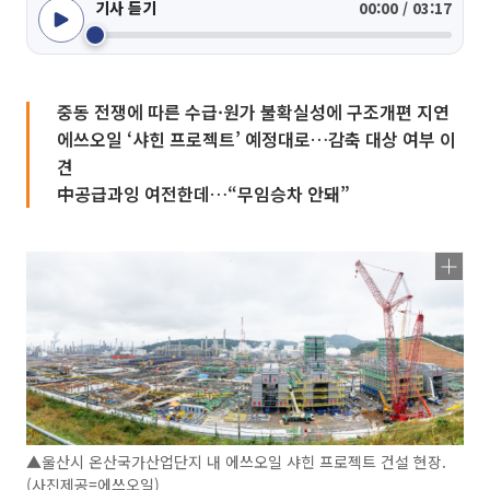
기사 듣기
00:00 / 03:17
중동 전쟁에 따른 수급·원가 불확실성에 구조개편 지연
에쓰오일 ‘샤힌 프로젝트’ 예정대로…감축 대상 여부 이
견
中공급과잉 여전한데…“무임승차 안돼”
▲울산시 온산국가산업단지 내 에쓰오일 샤힌 프로젝트 건설 현장.
(사진제공=에쓰오일)