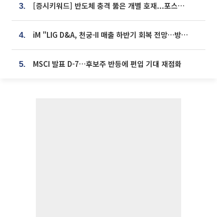
[증시키워드] 반도체 충격 뚫은 개별 호재...포스코퓨처엠·에코프로·한화솔루션 '눈길'
3.
iM "LIG D&A, 천궁-II 매출 하반기 회복 전망…방산 톱픽 유지"
4.
MSCI 발표 D-7…후보주 반등에 편입 기대 재점화
5.