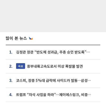
많이 본 뉴스
김정관 장관 “반도체 성과급, 주총 승인 받도록”…상법·자본시장법 개정 시사
1.
중부내륙고속도로서 미상 폭발물 발견
속보
2.
코스피, 장중 5%대 급락에 사이드카 발동…삼성·SK 동반 폭락
3.
트럼프 “자석 사업을 하라”…제이에스링크, 비중국 영구자석 공급망 구축 속도
4.