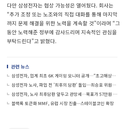
다만 삼성전자는 협상 가능성은 열어뒀다. 회사는
“추가 조정 또는 노조와의 직접 대화를 통해 마지막
까지 문제 해결을 위한 노력을 계속할 것”이라며 “그
동안 노력해준 정부에 감사드리며 지속적인 관심을
부탁드린다”고 밝혔다.
관련 뉴스
삼성전자, 업계 최초 6K 게이밍 모니터 공개…“초고해상도·OLED로 시장 공략 강화”
삼성전자 노사, 파업 전 '최후의 담판' 돌입⋯최승호 위원장 "끝까지 최선"
삼성전자, 노사 최후담판 앞두고 관망세…목표가 57만원 상향에도 보합
블랙록 토큰화 MMF, 유럽 시장 진출∙∙∙스테이블코인 확장