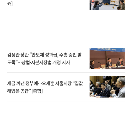
커]
김정관 장관 “반도체 성과급, 주총 승인 받
도록”…상법·자본시장법 개정 시사
세금 꺼낸 정부에…오세훈 서울시장 “집값
해법은 공급” [종합]