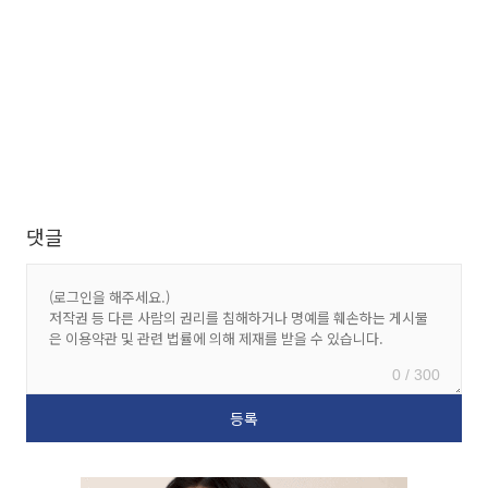
댓글
0 / 300