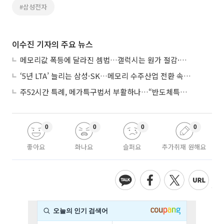
#삼성전자
이수진 기자의 주요 뉴스
메모리값 폭등에 달라진 셈법…갤럭시는 원가 절감·아이폰은 서비스 확대
‘5년 LTA’ 늘리는 삼성·SK…메모리 수주산업 전환 속 다른 셈법
주52시간 특례, 메가특구법서 부활하나…“반도체특별법 담겨야”
0
0
0
0
좋아요
화나요
슬퍼요
추가취재 원해요