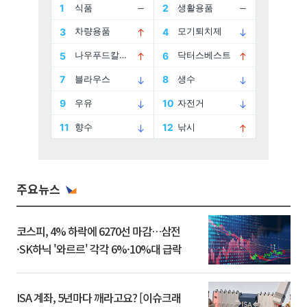
주요뉴스
코스피, 4% 하락에 6270선 마감…삼전
·SK하닉 '와르르' 각각 6%·10%대 급락
ISA 계좌, 5년마다 깨라고요? [이슈크래