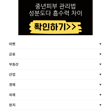
마켓
금융
부동산
산업
경제
국제
정치