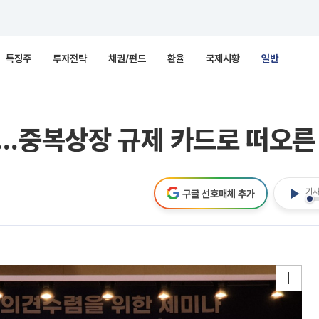
특징주
투자전략
채권/펀드
환율
국제시황
일반
…중복상장 규제 카드로 떠오른 
기사
구글 선호매체 추가