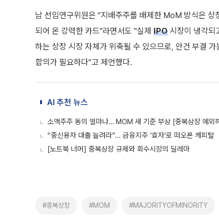
남 선임연구위원은 "지배주주를 배제한 MoM 방식은 상
되어 온 강력한 카드"라면서도 "실제
IPO
시장이 냉각되고
하는 상장 시장 자체가 위축될 수 있으므로, 안건 부결 
합의가 필요하다"고 제언했다.
AI 추천 뉴스
소액주주 동의 얼마나… MOM 새 기준 부상 [중복상장 예외허
“중신용자 대출 늘려라”... 금융지주 ‘효자’로 떠오른 캐피탈
[노트북 너머] 중복상장 규제와 회수시장의 딜레마
#중복상장
#MOM
#MAJORITYOFMINORITY