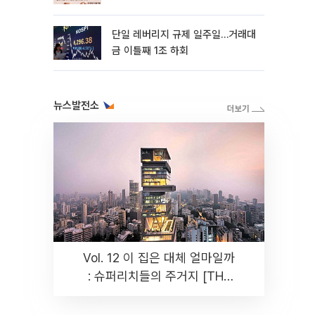
까지 튼튼”
단일 레버리지 규제 일주일…거래대
금 이틀째 1조 하회
뉴스발전소
Vol. 12 이 집은 대체 얼마일까
: 슈퍼리치들의 주거지 [THE
RARE]