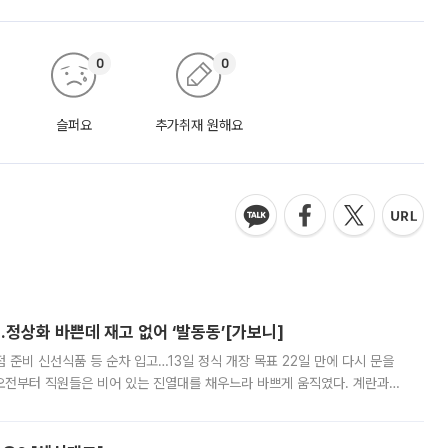
0
0
슬퍼요
추가취재 원해요
…정상화 바쁜데 재고 없어 ‘발동동’[가보니]
준비 신선식품 등 순차 입고…13일 정식 개장 목표 22일 만에 다시 문을
오전부터 직원들은 비어 있는 진열대를 채우느라 바쁘게 움직였다. 계란과
리를 잡기 시작했지만, 매장 곳곳엔 여전히 텅 빈 매대가 먼저 눈에 들어왔