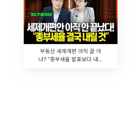
부동산 세제개편 아직 끝 아
냐? "종부세율 발표보다 내릴
것" 장기거주·양도세 전망 I 집
땅지성 I 김인만, 진미윤