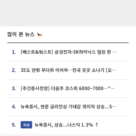
많이 본 뉴스
[베스트&워스트] 삼성전자·SK하이닉스 밀린 한 주…상상인증권은 85% 급등
1.
35도 안팎 무더위 이어져…전국 곳곳 소나기 [오늘 날씨]
2.
[주간증시전망] 다음주 코스피 6000~7000⋯“外人 수급은 정책이 변수”
3.
뉴욕증시, 연준 금리인상 기대감 꺾이자 상승...S&P500 사상 최고치 [종합]
4.
뉴욕증시, 상승...나스닥 1.3% ↑
속보
5.