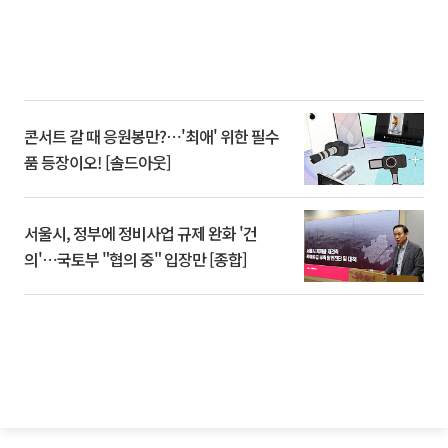
콘서트 갈 때 응원봉만?⋯'최애' 위한 필수
품 등장이오! [솔드아웃]
서울시, 정부에 정비사업 규제 완화 '건
의'⋯국토부 "협의 중" 입장만 [종합]