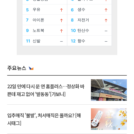
주요뉴스
22일 만에 다시 문 연 홈플러스…정상화 바
쁜데 재고 없어 ‘발동동’[가보니]
입추매직 '불발', 처서매직은 올까요? [해
시태그]