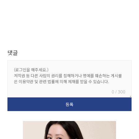
댓글
0 / 300