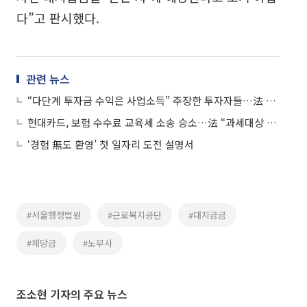
다”고 판시했다.
관련 뉴스
“다단계 투자금 수익은 사업소득” 주장한 투자자들…法 “이자소득”
현대카드, 보험 수수료 교육세 소송 승소…法 “과세대상 아냐”
‘경험 無도 환영’ 첫 일자리 도전 설명서
#서울행정법원
#근로복지공단
#대지급금
#체당금
#노무사
조소현 기자의 주요 뉴스