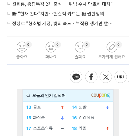
원희룡, 종합특검 2차 출석…“위법 수사 단호히 대처”
野 “헌재 간다”지만…현실적 카드는 檢 권한쟁의
정성호 “형소법 개정, 빛의 속도…부작용 생기면 빨리 고쳐야”
0
0
0
0
좋아요
화나요
슬퍼요
추가취재 원해요