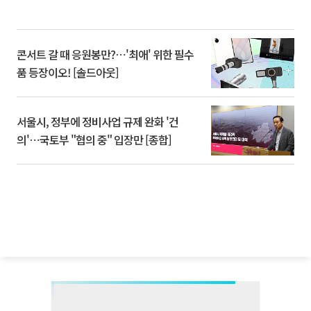
콘서트 갈 때 응원봉만?⋯'최애' 위한 필수
품 등장이오! [솔드아웃]
서울시, 정부에 정비사업 규제 완화 '건
의'⋯국토부 "협의 중" 입장만 [종합]