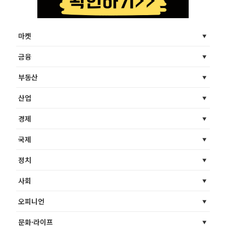
마켓
금융
부동산
산업
경제
국제
정치
사회
오피니언
문화·라이프