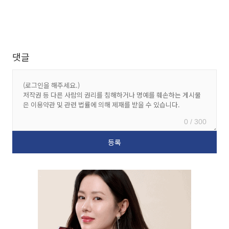
댓글
0 / 300