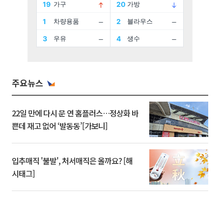
주요뉴스
22일 만에 다시 문 연 홈플러스…정상화 바
쁜데 재고 없어 ‘발동동’[가보니]
입추매직 '불발', 처서매직은 올까요? [해
시태그]