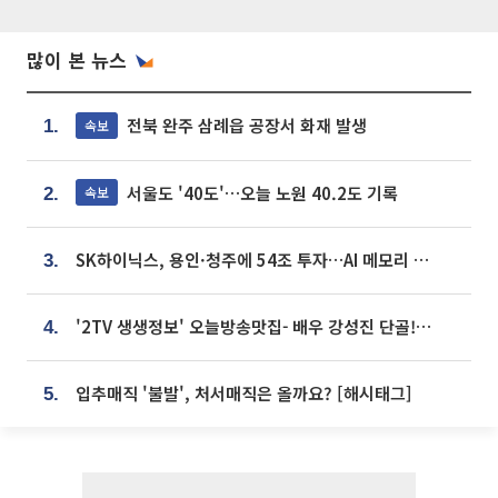
많이 본 뉴스
전북 완주 삼례읍 공장서 화재 발생
속보
1.
서울도 '40도'…오늘 노원 40.2도 기록
속보
2.
SK하이닉스, 용인·청주에 54조 투자…AI 메모리 생산기지 키운다
3.
'2TV 생생정보' 오늘방송맛집- 배우 강성진 단골! 쌀국수ㆍ푸팟퐁 커리 맛집 '블○○○'
4.
입추매직 '불발', 처서매직은 올까요? [해시태그]
5.