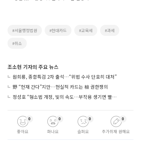
#서울행정법원
#현대카드
#교육세
#과세
#취소
조소현 기자의 주요 뉴스
원희룡, 종합특검 2차 출석…“위법 수사 단호히 대처”
野 “헌재 간다”지만…현실적 카드는 檢 권한쟁의
정성호 “형소법 개정, 빛의 속도…부작용 생기면 빨리 고쳐야”
0
0
0
0
좋아요
화나요
슬퍼요
추가취재 원해요