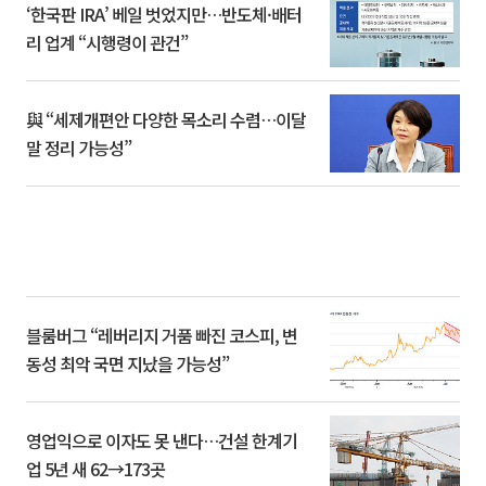
‘한국판 IRA’ 베일 벗었지만…반도체·배터
리 업계 “시행령이 관건”
與 “세제개편안 다양한 목소리 수렴…이달
말 정리 가능성”
블룸버그 “레버리지 거품 빠진 코스피, 변
동성 최악 국면 지났을 가능성”
영업익으로 이자도 못 낸다…건설 한계기
업 5년 새 62→173곳