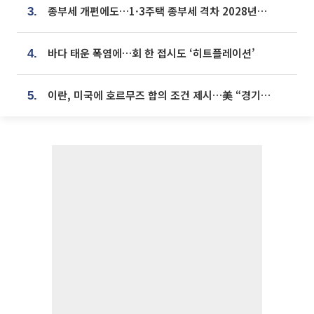
종부세 개편에도…1·3주택 종부세 격차 2028년부터 확대
3.
바다 태운 폭염에…회 한 접시도 ‘히트플레이션’
4.
이란, 미국에 호르무즈 합의 조건 제시…美 “경기 아직 안 끝나” [종합]
5.