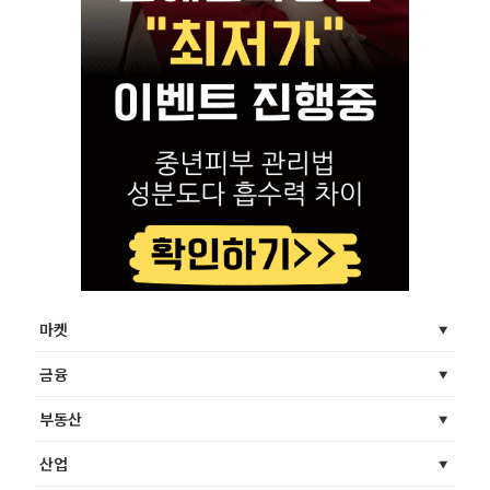
마켓
금융
부동산
산업