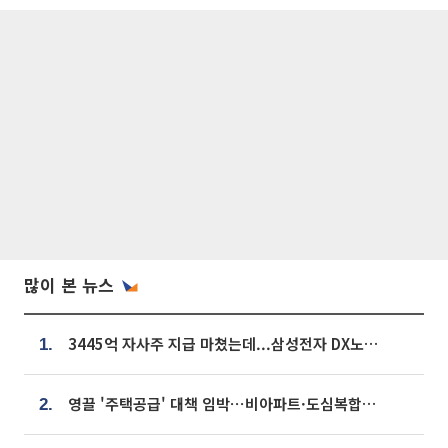
많이 본 뉴스
3445억 자사주 지급 마쳤는데...삼성전자 DX노조, 뒤늦은 '떼쓰기 집회'
1.
영끌 '주택공급' 대책 임박⋯비아파트·도심복합까지 총동원
2.