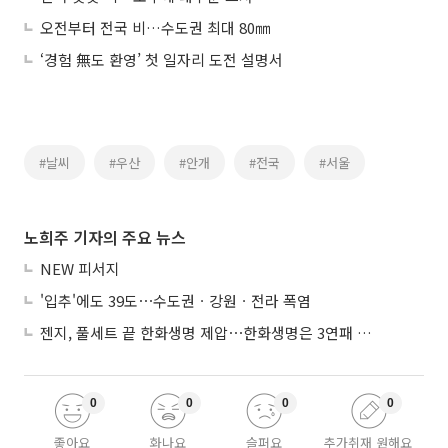
오전부터 전국 비…수도권 최대 80㎜
‘경험 無도 환영’ 첫 일자리 도전 설명서
#날씨
#우산
#안개
#전국
#서울
노희주 기자의 주요 뉴스
NEW 피서지
'입추'에도 39도⋯수도권ㆍ강원ㆍ전라 폭염
젠지, 풀세트 끝 한화생명 제압⋯한화생명은 3연패 수렁
0
0
0
0
좋아요
화나요
슬퍼요
추가취재 원해요