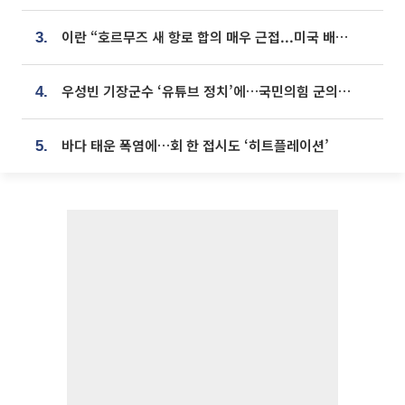
이란 “호르무즈 새 항로 합의 매우 근접...미국 배상 먼저”
3.
우성빈 기장군수 ‘유튜브 정치’에…국민의힘 군의원들 집단 반발
4.
바다 태운 폭염에…회 한 접시도 ‘히트플레이션’
5.