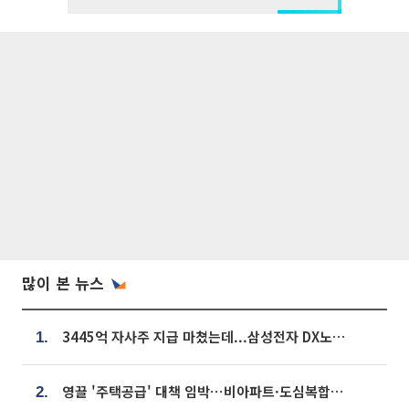
많이 본 뉴스
3445억 자사주 지급 마쳤는데...삼성전자 DX노조, 뒤늦은 '떼쓰기 집회'
1.
영끌 '주택공급' 대책 임박⋯비아파트·도심복합까지 총동원
2.