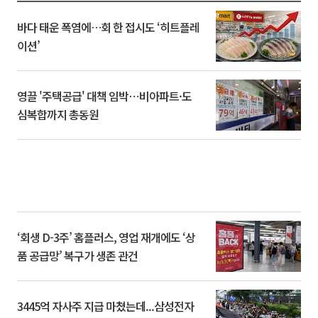
바다 태운 폭염에…회 한 접시도 ‘히트플레
이션’
영끌 '주택공급' 대책 임박⋯비아파트·도
심복합까지 총동원
‘회생 D-3주’ 홈플러스, 영업 재개에도 ‘상
품 공급망’ 복구가 생존 관건
3445억 자사주 지급 마쳤는데...삼성전자