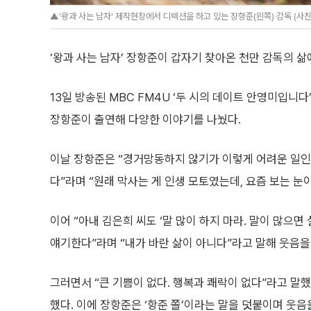
▲'왕과 사는 남자' 제작현장에서 디렉션을 하고 있는 장항준(왼쪽) 감독 (사
‘왕과 사는 남자’ 장항준이 갑자기 찾아온 천만 감독의 삶
13일 방송된 MBC FM4U ‘두 시의 데이트 안영미입니
장항준이 출연해 다양한 이야기를 나눴다.
이날 장항준은 “경거망동하지 않기가 이렇게 어려운 일인
다”라며 “원래 막사는 게 인생 모토였는데, 요즘 보는 눈
이어 “아내 김은희 씨도 ‘말 많이 하지 마라. 말이 많으면
얘기한다”라며 “내가 바란 삶이 아니다”라고 말해 웃음을
그러면서 “큰 기쁨이 없다. 행복과 쾌락이 없다”라고 말했
했다. 이에 장항준은 ‘항준 쫄’이라는 말을 덧붙이며 웃음