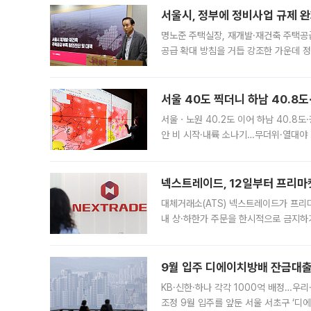
서울시, 정부에 정비사업 규제 완화
명노준 주택실장, 재개발·재건축 주택공
공급 확대 방침을 거듭 강조한 가운데 정
면 반박하고 나섰다. 명노준 서울시 주택
서울 40도 찍더니 하남 40.8도
서울ㆍ노원 40.2도 이어 하남 40.8도
안 비 시작·내륙 소나기…무더위·열대야 
에서도 40도를 웃도는 기온이 관측됐다
의 극심한
넥스트레이드, 12일부터 프리마
대체거래소(ATS) 넥스트레이드가 프리
내 상·하한가 주문을 한시적으로 금지하
가 체결 사례와 관련해 설명자료를 내고
9월 입주 디에이치방배 잔금대출
KB·신한·하나 각각 1000억 배정…우
조정 9월 입주를 앞둔 서울 서초구 ‘디