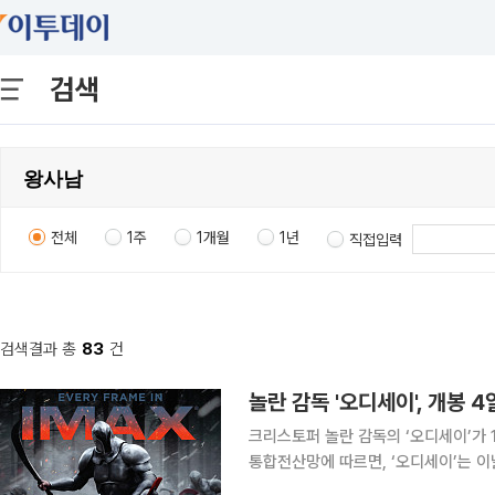
검색
전체
1주
1개월
1년
직접입력
검색결과 총
83
건
놀란 감독 '오디세이', 개봉 
크리스토퍼 놀란 감독의 ‘오디세이’가 100만 관객을 돌파
통합전산망에 따르면, ‘오디세이’는 이날
섰다. 개봉 4일 만의 기록이다. 이는 올해 최고의 흥행작인 ‘왕과 사는 남자’(1690만)를 비롯해 아