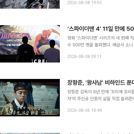
2026-08-08 19:05
카데미 7관왕에 오른 놀란 감독의 전작
‘스파이더맨 4’ 11일 만에 
영화 ‘스파이더맨’ 시리즈의 네 번째 작
수 500만 명을 돌파했다. 배급사 소니 픽쳐스는 이날 오전 ‘스파이더맨 4’의 관객 수가 500만 명을
넘어섰다고 밝혔다. 개봉 18일 만에 500만 관객을 기록한 ‘왕과 사는 남자’보다 일주일 빠른 속도
2026-08-08 09:11
로, 올해 최단 기록이다. 올해 누적
장항준, '왕사남' 비하인드 푼
장항준 감독이 6년 만에 '꼬리에 꼬리
자'의 주인공 단종의 삶을 직접 들려준다. 6일 방송되는 SBS '꼬리에 꼬리를 무는 그날 이야기
'꼬꼬무')는 '역사특집 홍위, 노산, 단종-왕의 
2026-08-06 10:44
꼬무' 초창기 이야기꾼으로 활약했던 