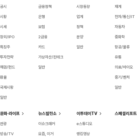
공시
금융정책
시장동향
재계
시황
은행
업계
전자/통신/IT
시세
보험
정책
자동차
장외/IPO
2금융
분양
중화학
특징주
카드
일반
항공/물류
투자전략
가상자산/핀테크
유통
채권/펀드
일반
의료/바이오
환율
중기/벤처
국제시황
일반
일반
문화·라이프
뉴스발전소
이투데이TV
스페셜리포트
관광
이슈크래커
e스튜디오
방송/TV
요즘, 이거
랭킹영상