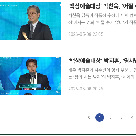
'백상예술대상' 박찬욱, '어쩔
박찬욱 감독이 작품상 수상에 재치 넘치는 소감을 남겼다. 8일 
상’에서는 영화 ‘어쩔 수가 없다’가 작품상을 수상했다. 이날 박찬욱 
가 이루어졌다는 확신이 든다. 영광스러
2026-05-08 23:05
‘백상예술대상’ 박지훈, ‘왕
배우 박지훈과 서수빈이 영화 부분 신인상에 올랐다. 8일 오후 진행된 
는 ‘왕과 사는 남자’의 박지훈, ‘세계의 주인
를 끝까지 믿어주신 장항준 감독님 감사
2026-05-08 20:26
고 믿어주셔서 감사하다”라며 “인생에
1
2
3
4