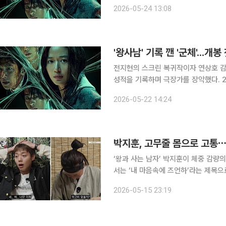
도로 올해 최고 흥행작인 ‘왕과 사는 남자
2026-05-24 13:08
일 차에 100만 관객을 돌파했다.
'왕사남' 기록 깬 '군체'...개
전지현의 스크린 복귀작이자 연상호 감독
성적을 기록하며 극장가를 장악했다. 22일 영화관입장권 통합전산망에 따르면 '군체'는 개봉일인
21일 19만9768명의 관객을 동원하
2026-05-22 14:24
다. 이 기록은 올해 개봉작 가운데 최
박지훈, 고무줄 몸으로 고통⋯
‘왕과 사는 남자’ 박지훈이 체중 감량의 고충을 전했다. 15일 유튜브 
서는 ‘내 마음속에 즈언하’라는 제목으로 박
지는 “심야영화로 ‘왕과 사는 남자’(이
2026-05-15 23:19
드라마 중 하나가 ‘약한 영웅’이다. 그