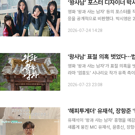
‘왕사남’ 포스터 디자이너 박
영화 ‘왕과 사는 남자’ 등의 포스터를
응을 공개적으로 비판했다. 박시영은 23일 자신의 사회관계망서비스(SNS)에 장문의 글을 올리고
하이브를 향해 “K팝 산업의 대기업이라는 하
2026-07-24 14:28
이부터 연습생 생활을 거친 아티스트
'왕사남' 표절 의혹 벗었다⋯
영화 ‘왕과 사는 남자’가 표절 의혹을 벗었다. 23일 서울서부지법 민사21부(부장
라마 ‘엄흥도’ 시나리오 작가 유족 측이
가처분 신청을 기각했다. 앞서 유족 측은 ‘왕사남’이 2000년대 제작된 드라마 ‘엄흥도’ 시나리오의
2026-07-23 23:08
주요 설정과 유사하다며 표절 의혹을 
'해피투게더' 유재석, 장항준
유재석이 ‘왕과 사는 남자’ 흥행을 예감했다고 털어놨다. 10일 첫 
새롭게 뭉친 MC 유재석, 윤종신, 장항준의 첫 회동이 공개됐
축하한다. 나도 시사회 갔었다”라며 “