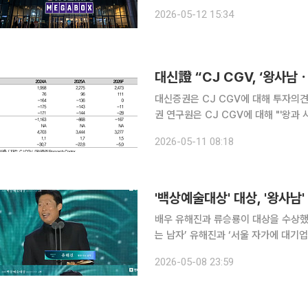
실적 개선에 성공했다. 1600만명 이상
2026-05-12 15:34
리’, ‘프로젝트 헤일메리’ 등 중박 영
대신證 “CJ CGV, ‘왕사남
대신증권은 CJ CGV에 대해 투자의견 '매수'와
권 연구원은 CJ CGV에 대해 "'왕과 
돌았다"고 설명했다. CJ CGV의 1분기 실적은 2020년 이후 분기 최대 이익을 기록하며 본격적인
2026-05-11 08:18
회복세에 접어들었다. 김 연구원에 따
배우 유해진과 류승룡이 대상을 수상했다. 8일 오후 진행된 ‘제62회 백상예술대상’에서는 
는 남자’ 유해진과 ‘서울 자가에 대기업
상을 받았다. 유해진은 “남자 주연상을 기대를 했는데 안돼서 아직 멀었구나 생각하고 있었다. 그런
2026-05-08 23:59