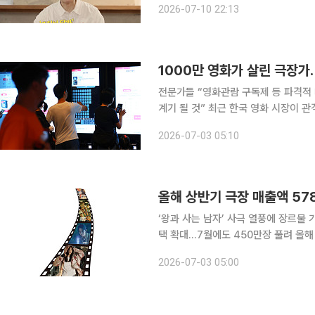
2026-07-10 22:13
만 관객이 아닌 형에게 이입되어 봤다”
전문가들 “영화관람 구독제 등 파격적
계기 될 것” 최근 한국 영화 시장이 관객의 자발적인 입소문 중심의 선진국형 구조로 체질 개선을 이
루고 있다는 분석이 나오는 가운데 이
2026-07-03 05:10
이 제기됐다. ‘왕과 사는 남자’ 등 특
‘왕과 사는 남자’ 사극 열풍에 장르물
택 확대…7월에도 450만장 풀려 올해 상반기 국내 극장가가 사극, 좀비, 공포 등 다양한 장르의 한
국영화 흥행에 힘입어 지난해 같은 기간 
2026-07-03 05:00
액을 기록하며 뚜렷한 회복세를 보였다