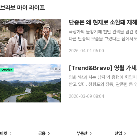
브라보 마이 라이프
단종은 왜 현재로 소환돼 재
극장가의 불황기에 천만 관객을 넘긴 영
다른 단종의 모습을 그렸다는 점에서도
오늘날 대중이 가진 어떤 갈증을 건드렸을까. ‘왕과 사는 남자’, 우리가 알던 단종이
2026-04-01 06:00
종의 비극은 대중에게 익숙하다. 이미
[Trend&Bravo] 영월 가
영화 ‘왕과 사는 남자'가 흥행에 힘입
받고 있다. 청령포와 장릉, 관풍헌 등 
이 늘어나며 방문객도 빠르게 증가하는 분위기다. 영월은 조선 제6대 왕 단
2026-03-09 08:04
보낸 곳으로, 강과 절벽이 어우러진 험
마켓
금융
부동산
산업