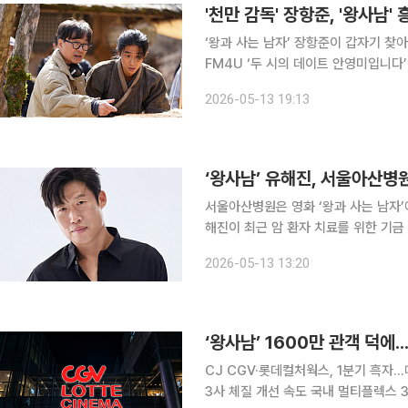
'천만 감독' 장항준, '왕사남'
‘왕과 사는 남자’ 장항준이 갑자기 찾아온 천만 
FM4U ‘두 시의 데이트 안영미입니
를 나눴다. 이날 장항준은 “경거망동하지 않기가 이렇게 어려운 일인지 몰랐다. 행복감이 저하된
2026-05-13 19:13
다”라며 “원래 막사는 게 인생 모토였
‘왕사남’ 유해진, 서울아산병
서울아산병원은 영화 ‘왕과 사는 남자
해진이 최근 암 환자 치료를 위한 기금 1억원을
우는 환자들이 힘든 투병 과정을 잘 
2026-05-13 13:20
다. 많은 암 환자들이 더 나은 환경에
‘왕사남’ 1600만 관객 덕에.
CJ CGV·롯데컬처웍스, 1분기 흑자
3사 체질 개선 속도 국내 멀티플렉스 3사인 CJ CGV·롯데컬처웍스·메가박스가 올해 1분기 나란히