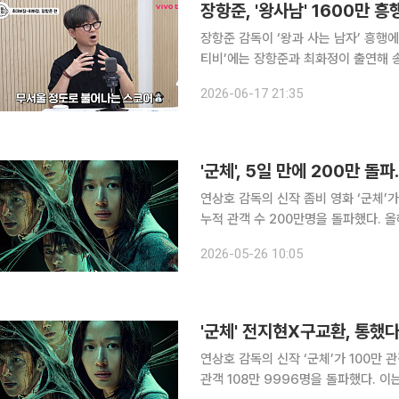
장항준, '왕사남' 1600만 
장항준 감독이 ‘왕과 사는 남자’ 흥행에 편하지만은 
티비’에는 장항준과 최화정이 출연해 송은이,
항준은 “한국이 낳은 세계적인 거장 김
2026-06-17 21:35
는 소개 멘트를 날렸다. 
'군체', 5일 만에 200만 돌파
연상호 감독의 신작 좀비 영화 ‘군체’
누적 관객 수 200만명을 돌파했다. 올해 개봉작
통합전산망에 따르면 ‘군체’는 22일부
2026-05-26 10:05
'군체' 전지현X구교환, 통했다
연상호 감독의 신작 ‘군체’가 100만 관객을 돌파했다. 24일 영화 ‘군체
관객 108만 9996명을 돌파했다. 이는 개봉 4일 만의 기