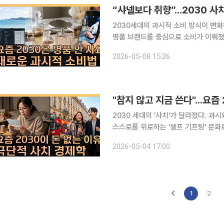
“샤넬보다 취향”...2030 사
2030세대의 과시적 소비 방식이 변화
명품 브랜드를 중심으로 소비가 이뤄졌
중심이 이동하고 있다는 것이다. 단순히
2026-05-08 15:26
"참지 않고 지금 쓴다"...요즘 
2030 세대의 '사치'가 달라졌다. 
스스로를 위로하는 '셀프 기프팅' 문화로 재해석되고 있다. 본지
는 4일 공개된 유튜브 채널 이투데이TV
2026-05-04 17:00
의 변화를 짚었다. 두 사람은 "사치를
1
2