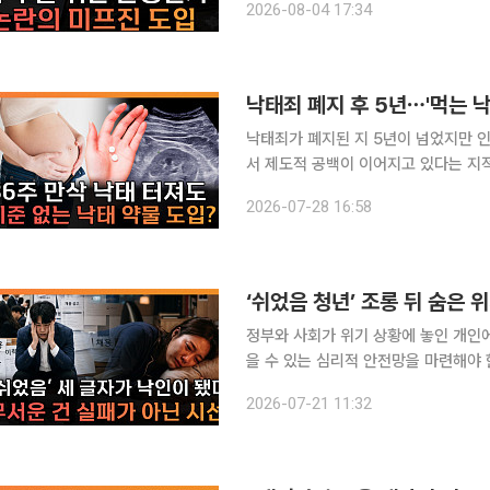
2026-08-04 17:34
동의 여부 등을 논의했다
낙태죄 폐지 후 5년⋯'먹는 낙
낙태죄가 폐지된 지 5년이 넘었지만 
서 제도적 공백이 이어지고 있다는 지적이 나왔다. 본지 김지영 기자와 손윤
유튜브 채널 이투데이TV 'T 같은 F
2026-07-28 16:58
관련 입법 공백 
‘쉬었음 청년’ 조롱 뒤 숨은 
정부와 사회가 위기 상황에 놓인 개인
을 수 있는 심리적 안전망을 마련해야 한다는 지적이 나왔다. 
일 공개된 유튜브 채널 이투데이TV ‘
2026-07-21 11:32
높은 자살률, 청소년 자해 문제를 살