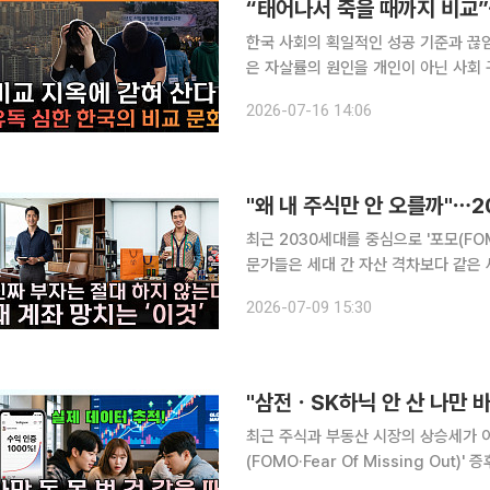
“태어나서 죽을 때까지 비교”⋯
한국 사회의 획일적인 성공 기준과 끊
은 자살률의 원인을 개인이 아닌 사회 구조의 
자와 손윤희 박사는 16일 공개된 유튜브
2026-07-16 14:06
의 높은 자살률과 그 이면에 자리 잡은
"왜 내 주식만 안 오를까"⋯20
최근 2030세대를 중심으로 '포모(FOMO
문가들은 세대 간 자산 격차보다 같은 세대 내
자와 손윤희 박사는 9일 공개된 유튜브 
2026-07-09 15:30
의 자산 불안과 투자 심리, 세대 간 자
"삼전ㆍSK하닉 안 산 나만 바
최근 주식과 부동산 시장의 상승세가 이
(FOMO·Fear Of Missing Ou
사람은 생각보다 극소수에 불과하며,