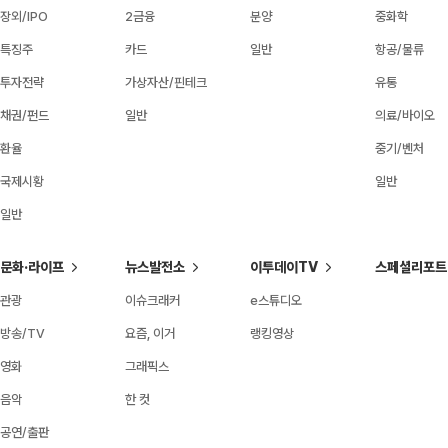
장외/IPO
2금융
분양
중화학
특징주
카드
일반
항공/물류
투자전략
가상자산/핀테크
유통
채권/펀드
일반
의료/바이오
환율
중기/벤처
국제시황
일반
일반
문화·라이프
뉴스발전소
이투데이TV
스페셜리포트
관광
이슈크래커
e스튜디오
방송/TV
요즘, 이거
랭킹영상
영화
그래픽스
음악
한 컷
공연/출판