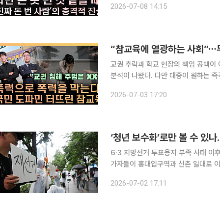
2026-07-08 14:15
“참교육에 열광하는 사회”⋯무너
교권 추락과 학교 현장의 책임 공백이 
분석이 나왔다. 다만 대중이 원하는 즉
없으며, 잘못에 책임을 묻는 공정한 절차와
2026-07-03 17:20
기자와 손윤희 박사는 1일 공개된 유튜브
6·3 지방선거 투표용지 부족 사태 이
가자들이 홍대입구역과 신촌 일대로 이
거’에 가까웠다. 잠실 현장에서 투표함과 개표소를 둘러싼 대치가 이어지는 동안, 홍대 일대에서는
2026-07-02 17:11
청년층을 중심으로 주말 집회가 열렸다