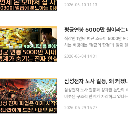
년층의 박탈감을 키운다는 분석이 나왔다. 본지 김지영 기자와 손윤희 박사는 유튜브 채널
2026-06-10 11:13
TV 'T 같은 F'(연출 김성현)에 출연
평균연봉 5000만 원이라는데
직장인 1인당 평균 소득이 5000만 
하는 배경에는 ‘평균의 함정’과 임금 
는 단순한 수치 상승을 넘어, 양극화된
2026-06-04 14:31
례라는 진단이다. 본지 김지영
삼성전자 노사 갈등, 왜 커졌나
삼성전자 노사 갈등과 성과급 논란의 
비롯된 구조적 한계가 자리하고 있다는 
업이 내부 구성원의 성과와 불만을 어
2026-05-29 15:27
단이다. 본지 김지영 기자와 손윤희