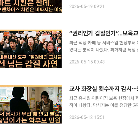
제가 아니라 서비스 물가의 경직성과 프
2026-05-19 09:21
등이 복합적으로 맞물리면서 체감 물
“권리인가 갑질인가”...보육교
최근 식당·카페 등 서비스업 현장부터
있다는 분석이 나왔다. 과거처럼 특정 
있는 구조가 형성되면서, 그 부담이 
2026-05-15 09:43
있다는 지적이다. 본지 김지
교사 화장실 횟수까지 감시⋯도
최근 유치원·어린이집 보육 현장에서 
적이 나왔다. 당사자는 이를 정당한 권
는 수준에 이르면 더는 권리가 아니라 폭력일 수 있다는 
2026-05-12 15:51
학 박사는 11일 공개된 유튜브 채널 이투