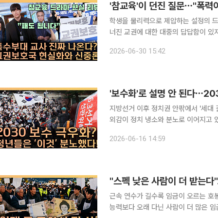
'참교육'이 던진 질문⋯"폭력이
학생을 물리력으로 제압하는 설정의 드라
너진 교권에 대한 대중의 답답함이 있지
석이 나왔다. 본지 김지영 기자와 손윤희 박사는 29일 공개된 유튜브 채널 컬피(CUL;PI)의 'T 같은
2026-06-30 15:42
F'(연출 김성현)에서 드라마 '참교육'을
'보수화'로 설명 안 된다⋯20
지방선거 이후 정치권 안팎에서 '세대 
외감이 정치 냉소와 분노로 이어지고 
기보다, 진보와 보수의 경계가 흐려진 한
2026-06-16 14:59
김지영 기자와 손윤희 박사는 15일 공
"스펙 낮은 사람이 더 받는다"…
근속 연수가 길수록 임금이 오르는 호봉
능력보다 오래 다닌 사람이 더 많은 