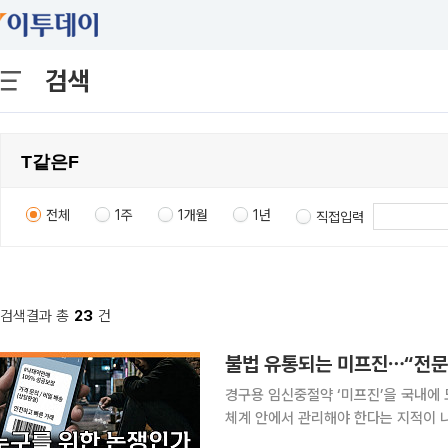
검색
전체
1주
1개월
1년
직접입력
검색결과 총
23
건
불법 유통되는 미프진⋯“전문가
경구용 임신중절약 ‘미프진’을 국내에 
체계 안에서 관리해야 한다는 지적이 나왔다. 본지 김지영 기자와 손윤희 박사는 2
채널 이투데이TV ‘T 같은 F’(연출 