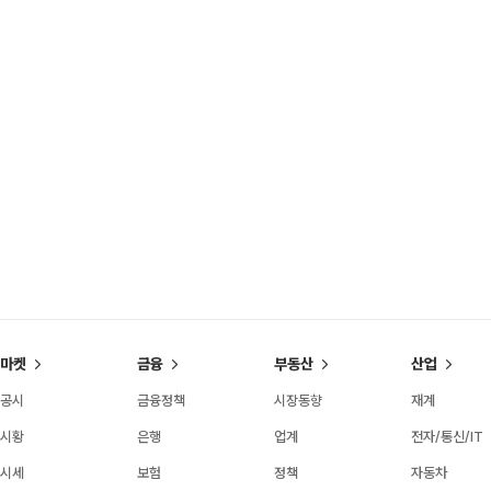
마켓
금융
부동산
산업
공시
금융정책
시장동향
재계
시황
은행
업계
전자/통신/IT
시세
보험
정책
자동차