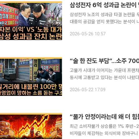
삼성전자 6억 성과급 논란이 남
삼성전자 노조의 성과급 타결 논란을 
대중의 공감을 얻지 못했다는 분석이 나왔다. 본지 김지영 기자와 손윤희 간호학 박
된 유튜브 채널 이투데이TV ‘T 같은 
2026-05-26 10:57
자의 성과급 규모와 협상 과정을 중심
고물가 시대가 이어지는 가운데 프랜차
동시에 고통받고 있다는 분석이 나왔다. 본지 김지영 기자와 손윤희 간호학 박사는 21일 공개
튜브 채널 이투데이TV ‘T 같은 F’
2026-05-22 17:09
보이고 있음에도 외식비·배달비·가공식
최근 소비자물가 상승률은 1% 후반~2
비자들이 체감하는 외식비와 장바구니 