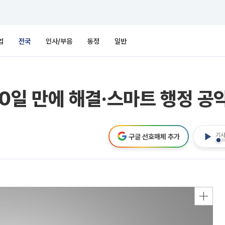
업
전국
인사/부음
동정
일반
 20일 만에 해결·스마트 행정 공
기사
구글 선호매체 추가