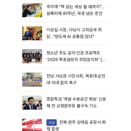
추미애 "핵 없는 세상 될 때까지"…
원폭피해 81주년, 국경 넘은 증언
이상일 시장, 다낭시 고위급과 회
담…"반도체·AI 공통점 많다"
청소년 주도 음악·인권 프로젝트
'2026 투포원뮤직 희망음악회' [포
토]
전남 서남권 시민사회, 목포대·순천
대 의대 합의 촉구
종합특검 ‘계엄 수용공간 확보’ 신용
해 전 교정본부장 불구속 기소
전북 완주 삼례읍 공장서 화
속보
재 발생