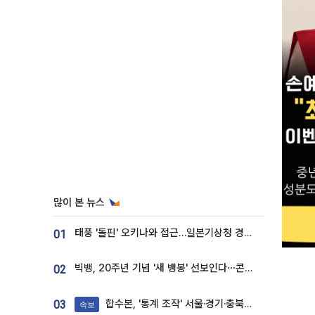
많이 본 뉴스
태풍 '돌핀' 오키나와 접근…일본기상청 경로 업데이트
01
빅뱅, 20주년 기념 '새 뱅봉' 선보인다⋯콘서트 앞두고 팝업 개최
02
합수본, '통계 조작' 서울·경기·충북 선관위 등 추가 압수수색
03
속보