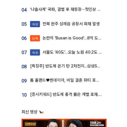
‘나솔사계’ 국화, 결별 후 재등장⋯첫인상 투표 휩쓸고 ‘인기녀’ 등극
04
전북 완주 삼례읍 공장서 화재 발생
05
속보
논란의 'Busan is Good'…8억 도시브랜드, 용산 대통령실 CI 업체가 수행
06
단독
서울도 '40도'…오늘 노원 40.2도 기록
07
속보
[특징주] 반도체 온기 탄 2차전지...삼성SDI, 장 초반 7% 넘게 껑충
08
톰 홀랜드♥젠데이아, 비밀 결혼 파티 포착⋯호텔 대관비만 9억
09
[증시키워드] 반도체 충격 뚫은 개별 호재...포스코퓨처엠·에코프로·한화솔루션 '눈길'
10
최신 영상