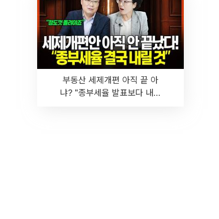
부동산 세제개편 아직 끝 아
냐? "종부세율 발표보다 내릴
것" 장기거주·양도세 전망 I 집
땅지성 I 김인만, 진미윤