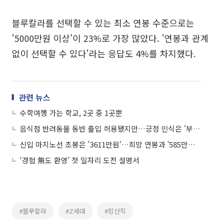
블루칼라를 선택할 수 있는 최소 연봉 수준으로는
'5000만원 이상'이 23%로 가장 많았다. '연봉과 관계
없이 선택할 수 있다'라는 응답도 4%를 차지했다.
관련 뉴스
수학여행 가는 학교, 2곳 중 1곳뿐
음식점 반려동물 동반 출입 허용됐지만…긍정 인식은 '부족'
신입 마지노선 초봉은 '3611만원'…희망 연봉과 '585만원' 차이
‘경험 無도 환영’ 첫 일자리 도전 설명서
#블루칼라
#Z세대
#킹산직