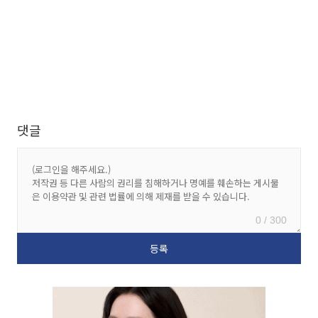
댓글
0 / 300