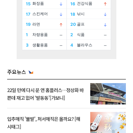
주요뉴스
22일 만에 다시 문 연 홈플러스…정상화 바
쁜데 재고 없어 ‘발동동’[가보니]
입추매직 '불발', 처서매직은 올까요? [해
시태그]