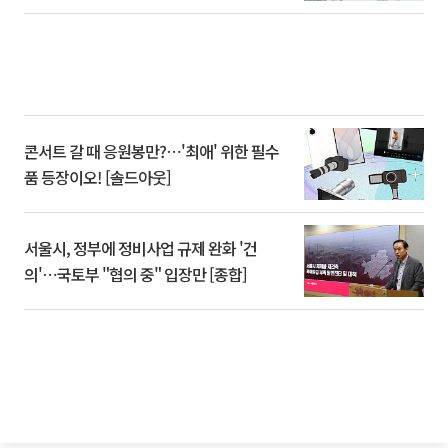
콘서트 갈 때 응원봉만?⋯'최애' 위한 필수
품 등장이오! [솔드아웃]
서울시, 정부에 정비사업 규제 완화 '건
의'⋯국토부 "협의 중" 입장만 [종합]