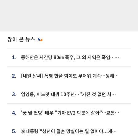
많이 본 뉴스
동해안은 시간당 80㎜ 폭우, 그 외 지역은 폭염…‘극과 극 날씨’
1.
[내일 날씨] 폭염 한풀 꺾여도 무더위 계속⋯동해안 이틀 연속 비
2.
임영웅, 어느덧 데뷔 10주년⋯"가진 것 없던 시절, 내 앞엔 20명의 팬뿐"
3.
'굿 윌 헌팅' 배우 "기아 EV2 덕분에 살아"…교통사고 후 안전성 극찬
4.
李대통령 “청년이 결혼 망설이는 일 없어야...제도상 불이익 조사”
5.