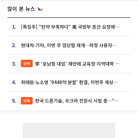
많이 본 뉴스
[특징주] “탄약 부족하다“ 美 국방부 증산 요청에⋯국내 방산주 급등세
1.
현대차·기아, 이번 주 임단협 재개…하청 사용자성 재심도 ‘변수’
2.
李 ‘호남형 대입’ 제안에 교육청·지역대학 서·논술형 입시 연계 '착수'
단독
3.
최태원·노소영 '9440억 분할' 판결, 이번주 재상고 여부 주목
4.
한국 드론기술, 우크라 전장서 시험 중…“스타트업 여러 곳 참여”
단독
5.