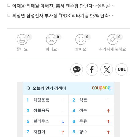
이재용·최태원·이해진, 美서 젠슨황 만난다⋯실리콘밸리 집결하는 AI리더
최정연 삼성전자 부사장 "PDK 리타기팅 95% 단축…에이전트 AI 시범 활용"
0
0
0
0
좋아요
화나요
슬퍼요
추가취재 원해요