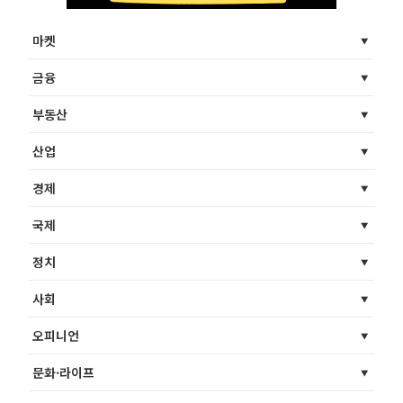
마켓
금융
부동산
산업
경제
국제
정치
사회
오피니언
문화·라이프