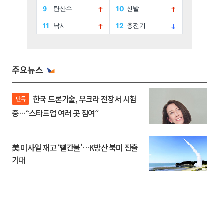
주요뉴스
한국 드론기술, 우크라 전장서 시험
단독
중…“스타트업 여러 곳 참여”
美 미사일 재고 ‘빨간불’…K방산 북미 진출
기대