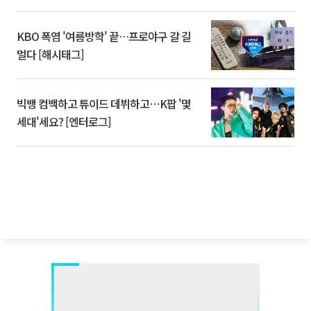
KBO 폭염 '여름방학' 끝…프로야구 갈 길
멀다 [해시태그]
빅뱅 컴백하고 튜이드 데뷔하고⋯K팝 '몇
세대'세요? [엔터로그]