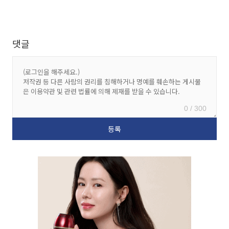
댓글
0 / 300