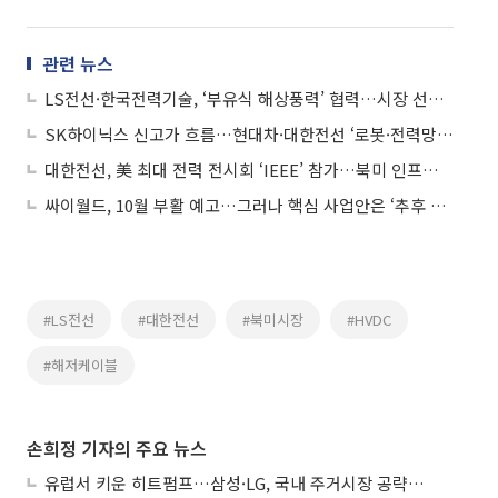
관련 뉴스
LS전선·한국전력기술, ‘부유식 해상풍력’ 협력…시장 선점 나선다
SK하이닉스 신고가 흐름…현대차·대한전선 ‘로봇·전력망’ 관심
대한전선, 美 최대 전력 전시회 ‘IEEE’ 참가…북미 인프라 시장 공략 강화
싸이월드, 10월 부활 예고…그러나 핵심 사업안은 ‘추후 공개’
#LS전선
#대한전선
#북미시장
#HVDC
#해저케이블
손희정 기자의 주요 뉴스
유럽서 키운 히트펌프…삼성·LG, 국내 주거시장 공략 ‘속도’