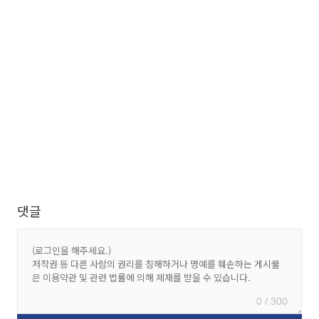
댓글
0 / 300