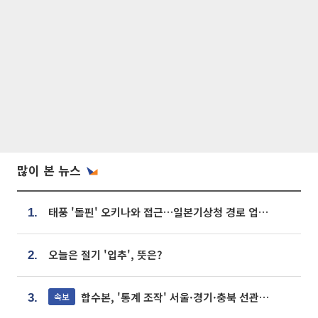
많이 본 뉴스
태풍 '돌핀' 오키나와 접근…일본기상청 경로 업데이트
1.
오늘은 절기 '입추', 뜻은?
2.
합수본, '통계 조작' 서울·경기·충북 선관위 등 추가 압수수색
속보
3.