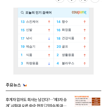
주요뉴스
후계자 없어도 회사는 남긴다?…‘제3자 승
계’ 시험대 오른 中企 현장 [기업승계 대전