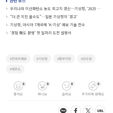
관련 뉴스
우리나라 이산화탄소 농도 최고치 경신⋯기상청, ‘2025 지구대기감시보고서’ 발간
"더 큰 지진 올수도"…일본 기상청의 '경고'
기상청, 아시아 7개국에 ‘K-기상’ 예보 기술 전수
‘경험 無도 환영’ 첫 일자리 도전 설명서
#전국비예보
#기상청
#중부지방
#강수량
#제주도
0
0
0
0
좋아요
화나요
슬퍼요
추가취재 원해요