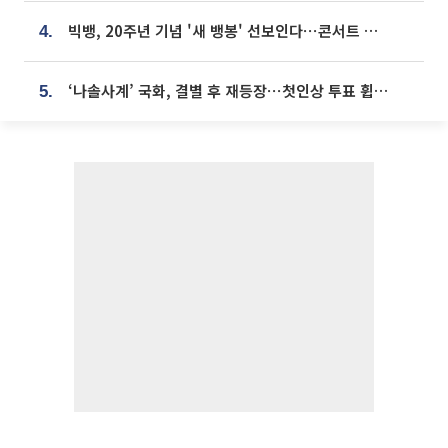
빅뱅, 20주년 기념 '새 뱅봉' 선보인다⋯콘서트 앞두고 팝업 개최
4.
‘나솔사계’ 국화, 결별 후 재등장⋯첫인상 투표 휩쓸고 ‘인기녀’ 등극
5.