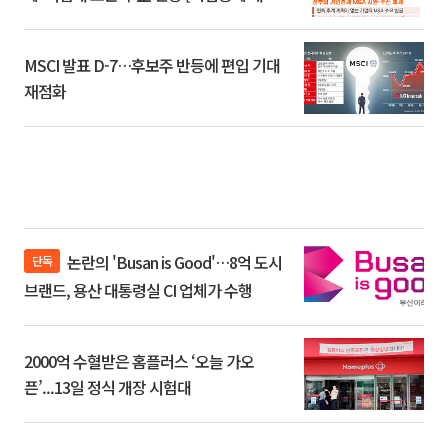
환]
MSCI 발표 D-7…후보주 반등에 편입 기대
재점화
논란의 'Busan is Good'…8억 도시
단독
브랜드, 용산 대통령실 CI 업체가 수행
2000억 수혈받은 홈플러스 ‘오늘 가오
픈’...13일 정식 개장 시험대