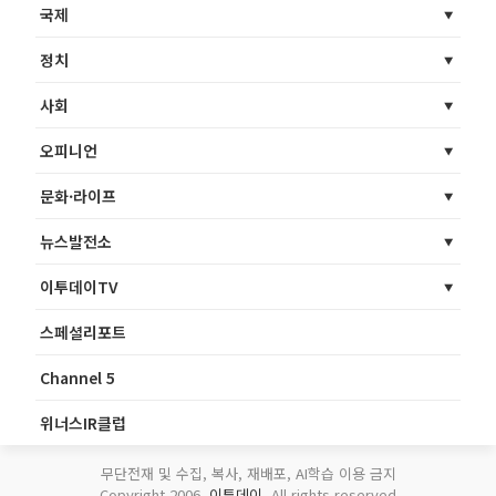
국제
정치
사회
오피니언
문화·라이프
뉴스발전소
이투데이TV
스페셜리포트
Channel 5
위너스IR클럽
무단전재 및 수집, 복사, 재배포, AI학습 이용 금지
Copyright 2006.
이투데이
. All rights reserved