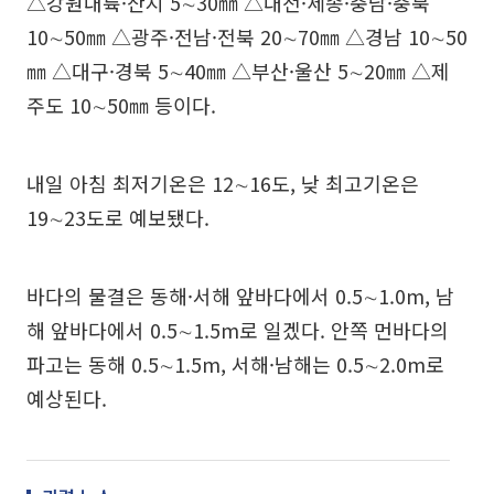
△강원내륙·산지 5∼30㎜ △대전·세종·충남·충북
10∼50㎜ △광주·전남·전북 20∼70㎜ △경남 10∼50
㎜ △대구·경북 5∼40㎜ △부산·울산 5∼20㎜ △제
주도 10∼50㎜ 등이다.
내일 아침 최저기온은 12∼16도, 낮 최고기온은
19∼23도로 예보됐다.
바다의 물결은 동해·서해 앞바다에서 0.5∼1.0m, 남
해 앞바다에서 0.5∼1.5m로 일겠다. 안쪽 먼바다의
파고는 동해 0.5∼1.5m, 서해·남해는 0.5∼2.0m로
예상된다.