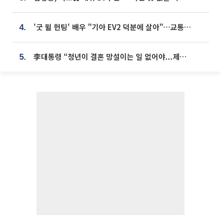
'굿 윌 헌팅' 배우 "기아 EV2 덕분에 살아"…교통사고 후 안전성 극찬
4.
李대통령 “청년이 결혼 망설이는 일 없어야...제도상 불이익 조사”
5.