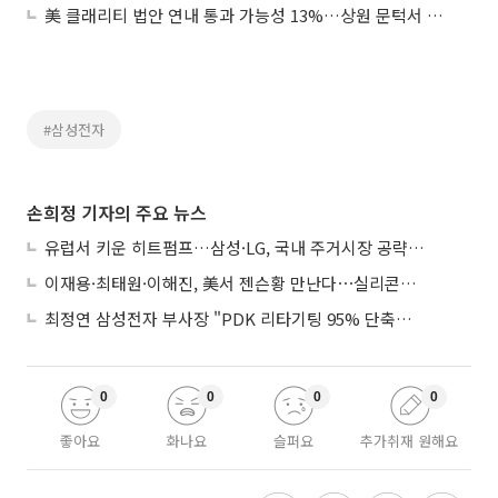
美 클래리티 법안 연내 통과 가능성 13%…상원 문턱서 제동
#삼성전자
손희정 기자의 주요 뉴스
유럽서 키운 히트펌프…삼성·LG, 국내 주거시장 공략 ‘속도’
이재용·최태원·이해진, 美서 젠슨황 만난다⋯실리콘밸리 집결하는 AI리더
최정연 삼성전자 부사장 "PDK 리타기팅 95% 단축…에이전트 AI 시범 활용"
0
0
0
0
좋아요
화나요
슬퍼요
추가취재 원해요