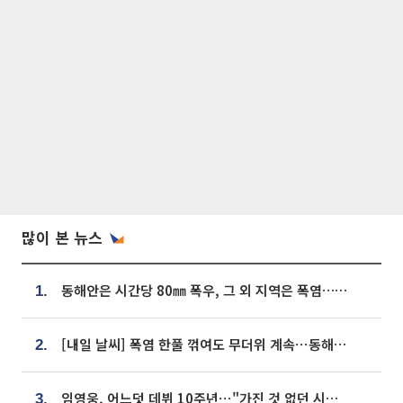
많이 본 뉴스
동해안은 시간당 80㎜ 폭우, 그 외 지역은 폭염…‘극과 극 날씨’
1.
[내일 날씨] 폭염 한풀 꺾여도 무더위 계속⋯동해안 이틀 연속 비
2.
임영웅, 어느덧 데뷔 10주년⋯"가진 것 없던 시절, 내 앞엔 20명의 팬뿐"
3.