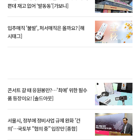
쁜데 재고 없어 ‘발동동’[가보니]
입추매직 '불발', 처서매직은 올까요? [해
시태그]
콘서트 갈 때 응원봉만?⋯'최애' 위한 필수
품 등장이오! [솔드아웃]
서울시, 정부에 정비사업 규제 완화 '건
의'⋯국토부 "협의 중" 입장만 [종합]