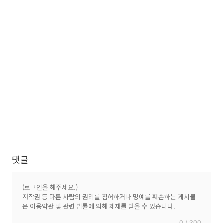
댓글
0 / 300