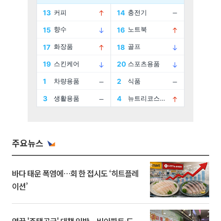
주요뉴스
바다 태운 폭염에…회 한 접시도 ‘히트플레
이션’
영끌 '주택공급' 대책 임박⋯비아파트·도