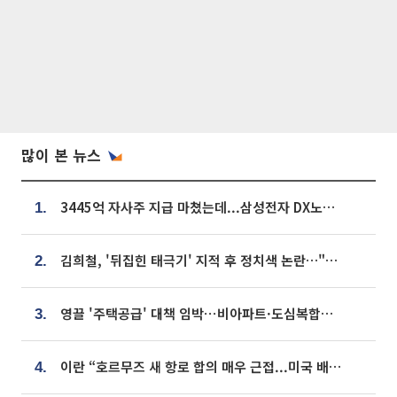
많이 본 뉴스
3445억 자사주 지급 마쳤는데...삼성전자 DX노조, 뒤늦은 '떼쓰기 집회'
1.
김희철, '뒤집힌 태극기' 지적 후 정치색 논란…"좌우 떠나 우리나라 국기"
2.
영끌 '주택공급' 대책 임박⋯비아파트·도심복합까지 총동원
3.
이란 “호르무즈 새 항로 합의 매우 근접...미국 배상 먼저”
4.