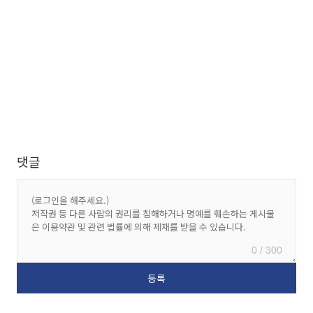
댓글
0 / 300