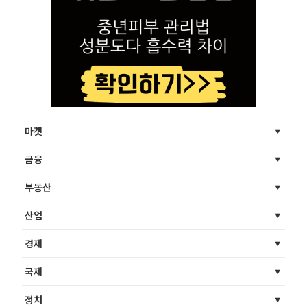
마켓
금융
부동산
산업
경제
국제
정치