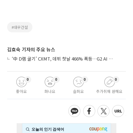
#대우건설
김효숙 기자의 주요 뉴스
‘中 D램 굴기’ CXMT, 데뷔 첫날 466% 폭등…G2 AI 패권 ‘쩐의 전쟁’
0
0
0
0
좋아요
화나요
슬퍼요
추가취재 원해요