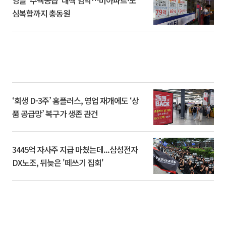
심복합까지 총동원
‘회생 D-3주’ 홈플러스, 영업 재개에도 ‘상
품 공급망’ 복구가 생존 관건
3445억 자사주 지급 마쳤는데...삼성전자
DX노조, 뒤늦은 '떼쓰기 집회'