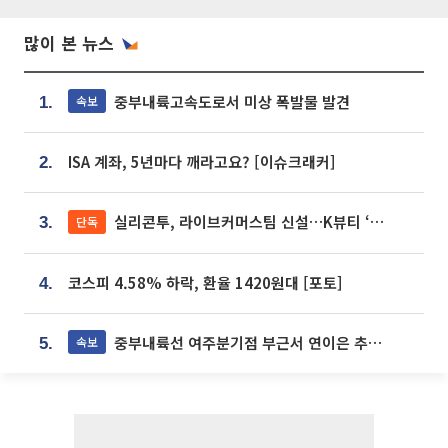
많이 본 뉴스
중부내륙고속도로서 미상 폭발물 발견
속보
1.
ISA 계좌, 5년마다 깨라고요? [이슈크래커]
2.
실리콘투, 라이브커머스팀 신설…K뷰티 ‘글로벌 판매망’ 확대[K뷰티 라방戰]
단독
3.
코스피 4.58% 하락, 환율 1420원대 [포토]
4.
중부내륙선 여주분기점 부근서 연이은 추돌사고 발생
속보
5.