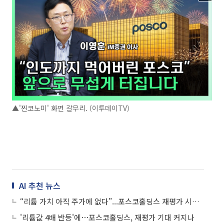
▲'찐코노미' 화면 갈무리. (이투데이TV)
AI 추천 뉴스
“리튬 가치 아직 주가에 없다”...포스코홀딩스 재평가 시작되나
'리튬값 4배 반등'에⋯포스코홀딩스, 재평가 기대 커지나