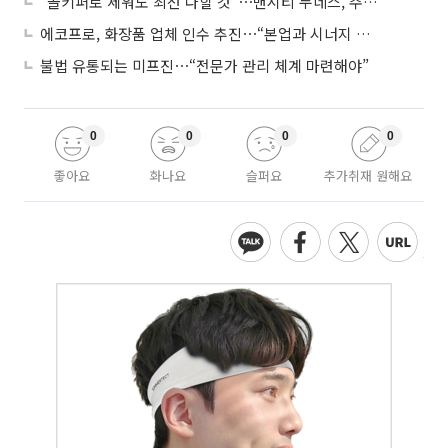
“골키퍼로 세워도 최선 다할 것”⋯맨시티 누네스, 주전 경쟁 각오
에코프로, 화장품 업체 인수 추진⋯“본업과 시너지 부족”
불법 유통되는 미프진⋯“전문가 관리 체계 마련해야”
0
0
0
0
좋아요
화나요
슬퍼요
추가취재 원해요