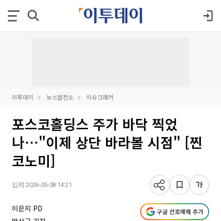
이투데이
뉴스발전소
이슈크래커
포스코홀딩스 주가 바닥 찍었
나⋯"이제 상단 바라볼 시점" [찐
코노미]
입력 2026-05-08 14:21
이은지 PD
구글 선호매체 추가