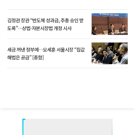
김정관 장관 “반도체 성과급, 주총 승인 받
도록”…상법·자본시장법 개정 시사
세금 꺼낸 정부에…오세훈 서울시장 “집값
해법은 공급” [종합]