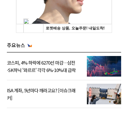
주요뉴스
코스피, 4% 하락에 6270선 마감…삼전
·SK하닉 '와르르' 각각 6%·10%대 급락
ISA 계좌, 5년마다 깨라고요? [이슈크래
커]