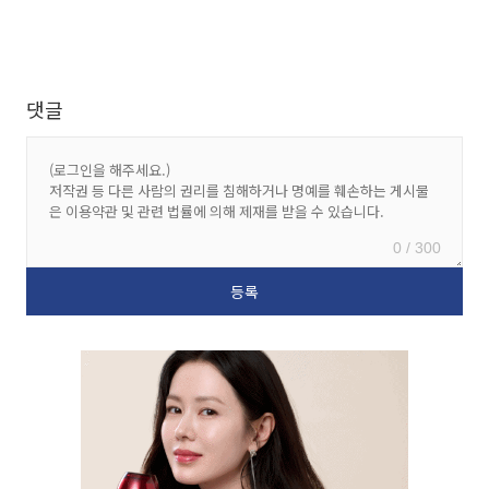
댓글
0 / 300