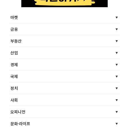
마켓
금융
부동산
산업
경제
국제
정치
사회
오피니언
문화·라이프