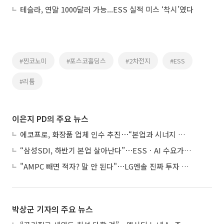
테슬라, 연말 1000달러 가능...ESS 실적 미스 ‘착시’였다
#찐코노미
#포스코홀딩스
#2차전지
#ESS
#리튬
이은지 PD의 주요 뉴스
에코프로, 화장품 업체 인수 추진⋯“본업과 시너지 부족”
“삼성SDI, 하반기 본업 살아난다”⋯ESSㆍAI 수요가 견인
"AMPC 빼면 적자? 말 안 된다"⋯LG엔솔 진짜 투자 포인트는
박상군 기자의 주요 뉴스