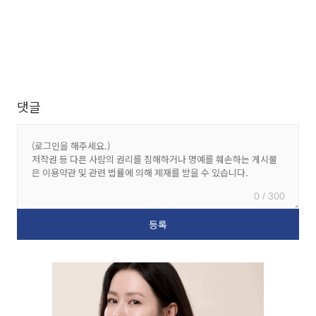
댓글
0 / 300