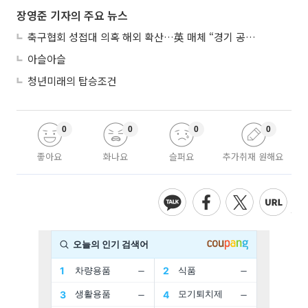
장영준 기자의 주요 뉴스
축구협회 성접대 의혹 해외 확산…英 매체 “경기 공정성 의문”
아슬아슬
청년미래의 탑승조건
0
0
0
0
좋아요
화나요
슬퍼요
추가취재 원해요