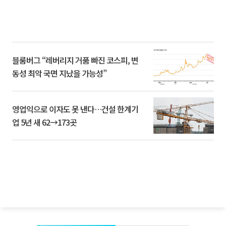
블룸버그 “레버리지 거품 빠진 코스피, 변
동성 최악 국면 지났을 가능성”
영업익으로 이자도 못 낸다…건설 한계기
업 5년 새 62→173곳