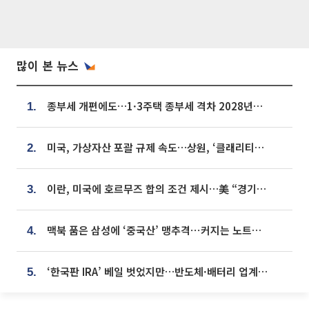
많이 본 뉴스
종부세 개편에도…1·3주택 종부세 격차 2028년부터 확대
1.
미국, 가상자산 포괄 규제 속도…상원, ‘클래리티법’ 9월 절차투표 추진
2.
이란, 미국에 호르무즈 합의 조건 제시…美 “경기 아직 안 끝나” [종합]
3.
맥북 품은 삼성에 ‘중국산’ 맹추격⋯커지는 노트북 OLED 시장
4.
‘한국판 IRA’ 베일 벗었지만…반도체·배터리 업계 “시행령이 관건”
5.