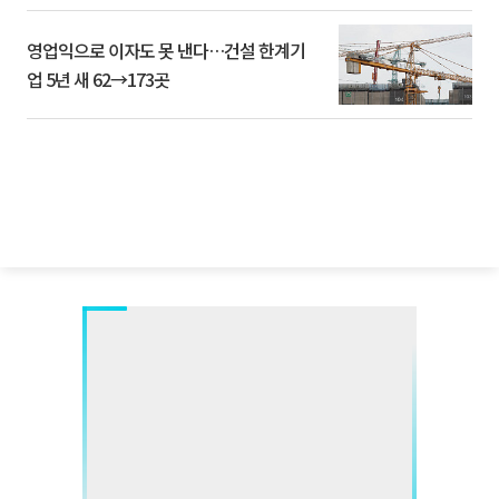
영업익으로 이자도 못 낸다…건설 한계기
업 5년 새 62→173곳