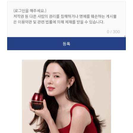
0 / 300