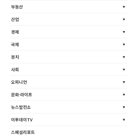
부동산
산업
경제
국제
정치
사회
오피니언
문화·라이프
뉴스발전소
이투데이TV
스페셜리포트