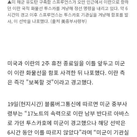
▲미 해군 유도탄 구축함 스프루언스가 오만 인근에서 이란으로 향하
던 이란 국적 화물선 투스카를 겨냥해 정선 명령을 내리고 있다. 약 6
시간의 경고 이후 스프루언스는 투스카호 기관실을 겨냥해 함포를 발
사, 이 선박을 나포했다. (출처 美중부사령부)
미국과 이란의 2주 휴전 종료일을 이틀 앞두고 미군
이 이란 화물선을 함포 사격한 뒤 나포했다. 이란 측
은 즉각 "보복할 것"이라고 경고했다.
19일(현지시간) 블룸버그통신에 따르면 미군 중부사
령부는 “17노트의 속력으로 이란 남부 반다르 아바스
로 가던 투스카호에 미군이 경고했으나 해당 선박은
6시간 동안 이를 따르지 않았다”라며 “미군이 기관실