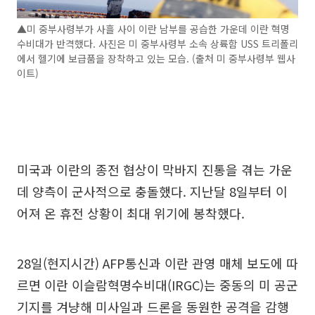
▲미 중부사령부가 사흘 사이 이란 남부를 공습한 가운데 이란 혁명
수비대가 반격했다. 사진은 미 중부사령부 소속 상륙함 USS 트리폴리
에서 헬기에 보급품을 장착하고 있는 모습. (출처 미 중부사령부 웹사
이트)
미국과 이란의 종전 협상이 막바지 진통을 겪는 가운
데 양측이 군사적으로 충돌했다. 지난달 8일부터 이
어져 온 휴전 상황이 최대 위기에 봉착했다.
28일(현지시간) AFP통신과 이란 관영 매체 보도에 따
르면 이란 이슬람혁명수비대(IRGC)는 중동의 미 공군
기지를 겨냥해 미사일과 드론을 동원한 공격을 감행