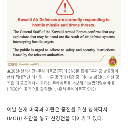
▲28일(현지시간) 쿠웨이트군(軍)이 SNS를 통해 "우리군 방공망이
현재 적대적인 미사일ㆍ드론 공격에 대응 중"이라고 밝혔다. 이날 공
격은 미 공군기지가 자리한 쿠웨이트를 겨냥해 이슬람혁명수비대
(IRGC)의 공격으로 관측됐다. (출처 쿠웨이트軍 SNS)
이날 현재 미국과 이란은 종전을 위한 양해각서
(MOU) 초안을 놓고 신경전을 이어가고 있다.