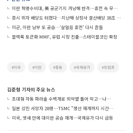
이란 혁명수비대, 美 공군기지 겨냥해 반격⋯휴전 속 무력 충돌 지속
증시 뛰자 배당도 터졌다…지난해 상장사 결산배당 38조 육박
미군, 이란 남부 또 공습…‘살얼음 휴전’ 다시 흔들
블랙록 토큰화 MMF, 유럽 시장 진출∙∙∙스테이블코인 확장
#미국
#이란
#중동
#국제유가
#트럼프
김준형 기자의 주요 뉴스
초대형 자동 파라솔 수백개로 뙤약볕 틀어 막고⋯나라별 폭염 생존법
일본 강진 사망자 28명⋯TSMC "생산 재개까지 시간 필요해"
미국, 엿새 만에 대이란 공습 재개⋯국제유가 다시 급등