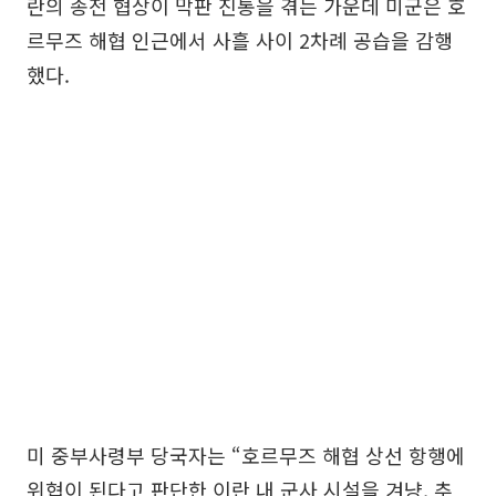
란의 종전 협상이 막판 진통을 겪는 가운데 미군은 호
르무즈 해협 인근에서 사흘 사이 2차례 공습을 감행
했다.
미 중부사령부 당국자는 “호르무즈 해협 상선 항행에
위협이 된다고 판단한 이란 내 군사 시설을 겨냥, 추