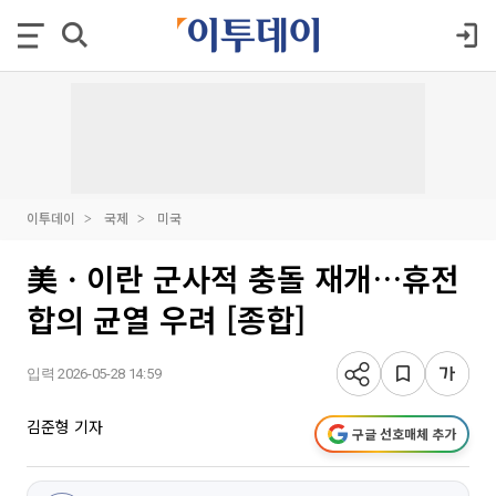
이투데이
국제
미국
美ㆍ이란 군사적 충돌 재개…휴전
합의 균열 우려 [종합]
입력 2026-05-28 14:59
김준형 기자
구글 선호매체 추가