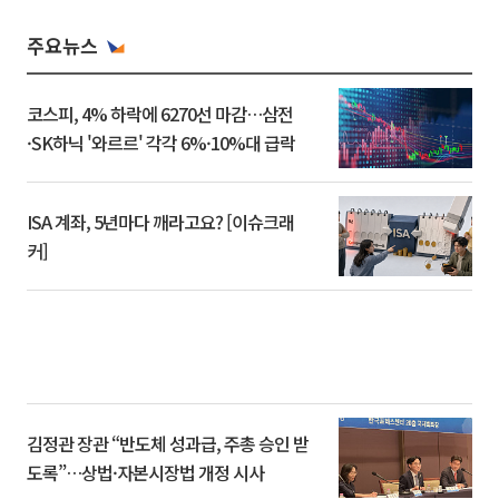
주요뉴스
코스피, 4% 하락에 6270선 마감…삼전
·SK하닉 '와르르' 각각 6%·10%대 급락
ISA 계좌, 5년마다 깨라고요? [이슈크래
커]
김정관 장관 “반도체 성과급, 주총 승인 받
도록”…상법·자본시장법 개정 시사