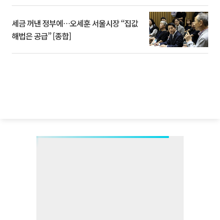
세금 꺼낸 정부에…오세훈 서울시장 “집값
해법은 공급” [종합]