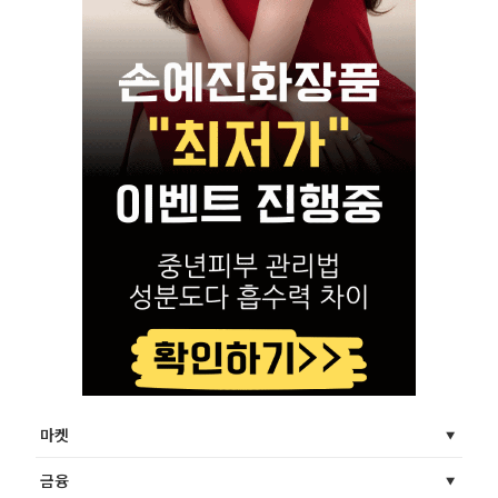
마켓
금융