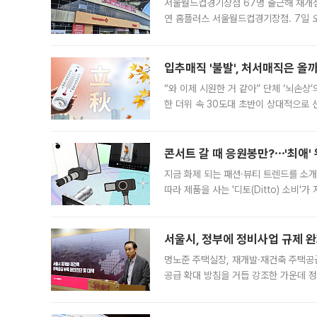
서울월드컵경기장점 67명 출근해 재개점 
연 홈플러스 서울월드컵경기장점. 7일 
우유, 과일 같은 신선식품이 차근차근 자
입추매직 '불발', 처서매직은 올
“와 이제 시원한 거 같아” 단체 ‘뇌손상
한 더위 속 30도대 초반이 상대적으로
지역에 있었습니다. 7월 말에는 서풍과
콘서트 갈 때 응원봉만?⋯'최애'
지금 화제 되는 패션·뷰티 트렌드를 소개
따라 제품을 사는 '디토(Ditto) 소비
어디일까요? 아이돌 콘서트 시작을 기다
서울시, 정부에 정비사업 규제 완화
명노준 주택실장, 재개발·재건축 주택공
공급 확대 방침을 거듭 강조한 가운데 정
면 반박하고 나섰다. 명노준 서울시 주택