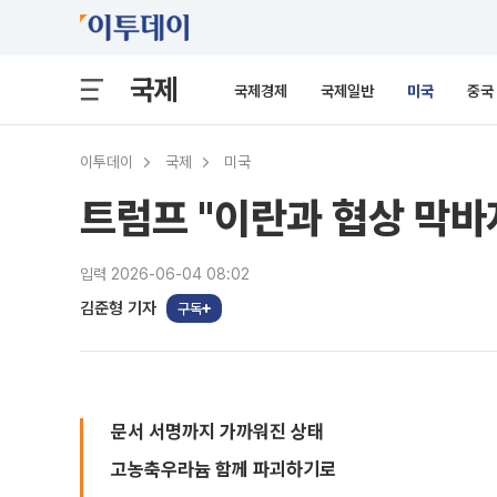
국제
국제경제
국제일반
미국
중국
이투데이
국제
미국
트럼프 "이란과 협상 막바
입력 2026-06-04 08:02
김준형 기자
구독
문서 서명까지 가까워진 상태
고농축우라늄 함께 파괴하기로