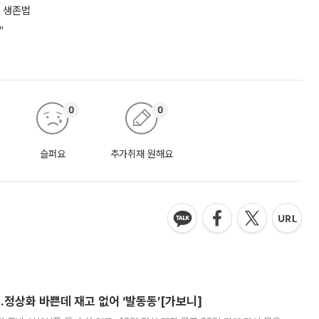
 생존법
"
0
0
슬퍼요
추가취재 원해요
…정상화 바쁜데 재고 없어 ‘발동동’[가보니]