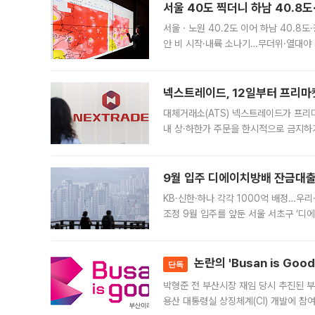
서울 40도 찍더니 하남 40.8도
서울ㆍ노원 40.2도 이어 하남 40.8도
안 비 시작·내륙 소나기…무더위·열대야 
에서도 40도를 웃도는 기온이 관측됐다
의 극심한
넥스트레이드, 12일부터 프리마
대체거래소(ATS) 넥스트레이드가 프리
내 상·하한가 주문을 한시적으로 금지하
가 체결 사례와 관련해 설명자료를 내고
9월 입주 디에이치방배 잔금대출
KB·신한·하나 각각 1000억 배정…우
조정 9월 입주를 앞둔 서울 서초구 ‘디
은행과 NH농협은행도 대출 취급을 검토
민은행
논란의 'Busan is Go
단독
박형준 전 부산시장 재임 당시 추진된 부산
용산 대통령실 상징체계(CI) 개발에 참