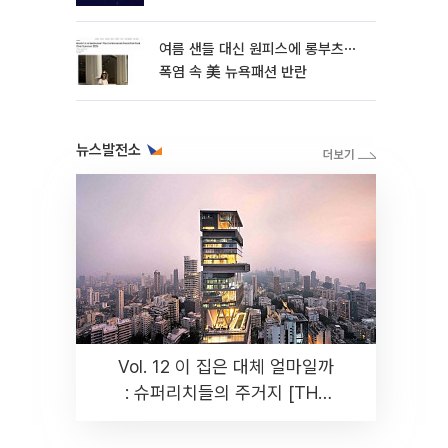
여름 샌들 대신 원피스에 롱부츠⋯
폭염 속 美 뉴욕패션 반란
뉴스발전소
Vol. 12 이 집은 대체 얼마일까
: 슈퍼리치들의 주거지 [THE
RARE]