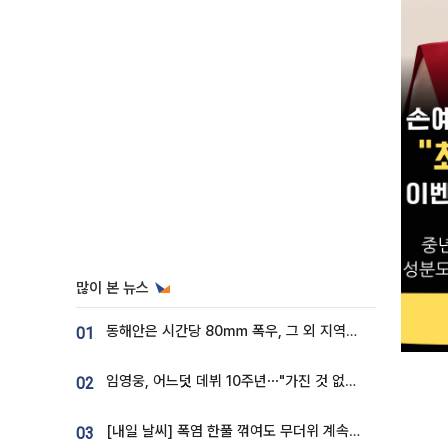
많이 본 뉴스
동해안은 시간당 80㎜ 폭우, 그 외 지역은 폭염…‘극과 극 날씨’
01
임영웅, 어느덧 데뷔 10주년⋯"가진 것 없던 시절, 내 앞엔 20명의 팬뿐"
02
[내일 날씨] 폭염 한풀 꺾여도 무더위 계속⋯동해안 이틀 연속 비
03