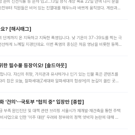
준비 신선식품 등 순차 입고…13일 정식 개장 목표 22일 만에 다시 문을
오전부터 직원들은 비어 있는 진열대를 채우느라 바쁘게 움직였다. 계란과
리를 잡기 시작했지만, 매장 곳곳엔 여전히 텅 빈 매대가 먼저 눈에 들어왔
까요? [해시태그]
’의 단계까지 온 지독하고 지독한 폭염입니다. 낮 기온이 37~39도를 찍는 극
 선선하게 느껴질 지경인데요. 이번 폭염의 중심은 처음 영남을 비롯한 동쪽
 북서풍이 산맥을 넘어 영남 쪽으로 내려오면서 뜨겁고 건조해졌는데요.
 위한 필수품 등장이오! [솔드아웃]
합니다. 자신의 취향, 가치관과 유사하거나 인기 있는 인물 혹은 콘텐츠를
'가 자리 잡은 오늘, 잘파세대(Z세대와 알파세대의 합성어)의 눈길이 쏠린 곳은
리는 공연장. 응원봉만큼이나 눈에 띄는 게 있습니다. 공연이 시작되기
 '건의'⋯국토부 "협의 중" 입장만 [종합]
급 부족 원인진단 및 대책 관련 브리핑 서울시가 재개발·재건축을 통한 주택
비사업으로 인한 '이주 대란' 우려와 정부와의 정책 엇박자 논란에 대해 정
실장은 2031년까지 31만 가구 착공 목표에 차질이 없다는 입장이나,