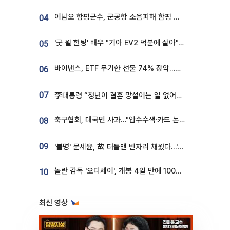
이남오 함평군수, 군공항 소음피해 함평 보상 요구
04
'굿 윌 헌팅' 배우 "기아 EV2 덕분에 살아"…교통사고 후 안전성 극찬
05
바이낸스, ETF 무기한 선물 74% 장악…한국 레버리지 ETF 거래 급증 [e가상자산]
06
07
李대통령 “청년이 결혼 망설이는 일 없어야...제도상 불이익 조사”
축구협회, 대국민 사과…"압수수색·카드 논란 사죄, 강도 높은 쇄신"
08
09
'불명' 문세윤, 故 터틀맨 빈자리 채웠다…'거북이' 눈물의 최종 우승
놀란 감독 '오디세이', 개봉 4일 만에 100만 돌파⋯'왕사남' 보다 빠르다
10
최신 영상