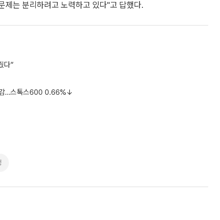
 문제는 분리하려고 노력하고 있다"고 답했다.
줬다”
감…스톡스600 0.66%↓
쟁