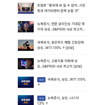
트럼프 “중국에 AI 질 수 없어...시진
핑과 데이터센터 문제 논할 것”
뉴욕증시, 연준 금리인상 기대감 꺾
이자 상승...S&P500 사상 최고치
[종합]
국제유가, 호르무즈 해협 긴장감에
상승...WTI 1.15% ↑[상보]
뉴욕증시, 고용지표 악화에 상
승...S&P500 사상 최고치 [상보]
국제유가, 상승...WTI 1.15%
속보
↑
뉴욕증시, 상승...나스닥
속보
1.3% ↑