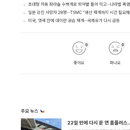
초대형 자동 파라솔 수백개로 뙤약볕 틀어 막고⋯나라별 폭염
일본 강진 사망자 28명⋯TSMC "생산 재개까지 시간 필요해
미국, 엿새 만에 대이란 공습 재개⋯국제유가 다시 급등
0
0
좋아요
화나요
주요 뉴스
22일 만에 다시 문 연 홈플러스