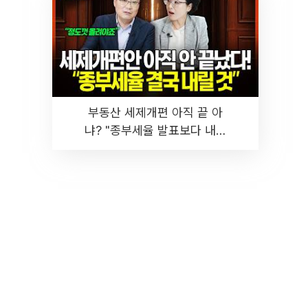
부동산 세제개편 아직 끝 아
냐? "종부세율 발표보다 내릴
것" 장기거주·양도세 전망 I 집
땅지성 I 김인만, 진미윤