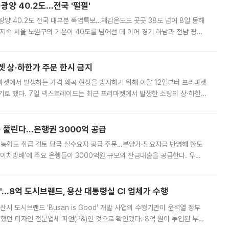
·광양 40.2도…전국 '펄펄'
·광양 40.2도 전국 대부분 폭염특보…체감온도도 곳곳 38도 넘어 8일 동해
지속 서울 노원구의 기온이 40도를 넘어선 데 이어 경기 하남과 전남 광양
. 전국 대부분 지역에 폭염특보가 내려진 가운데 곳곳에서 39~40도 안팎
켓 상·하한가 주문 한시 금지
마켓에서 발생하는 가격 왜곡 현상을 방지하기 위해 이달 12일부터 프리마켓
기로 했다. 7일 넥스트레이드는 최근 프리마켓에서 발생한 소량의 상·하한
, 주문 오류로 인한 가격 급등락을 최소화하기 위한 비상 대응방안을 발표
 풀린다…은행권 3000억 공급
리·농협도 취급 검토 당국 실수요자 공급 주문…분양가·필요자금 반영해 한도
에이치방배’에 주요 은행들이 3000억원 규모의 잔금대출을 공급한다. 우리
하고 있어 향후 공급 규모가 늘어날 전망이다. 7일 금융권에 따르면 KB국
od'…8억 도시브랜드, 용산 대통령실 CI 업체가 수행
시 도시브랜드 ‘Busan is Good’ 개발 사업의 수행기관이 윤석열 정부
여했던 디자인 전문업체 피앤(P&)인 것으로 확인됐다. 8억 원이 투입된 부산