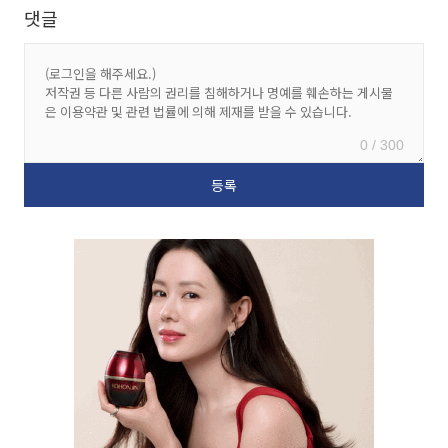
댓글
0 / 300