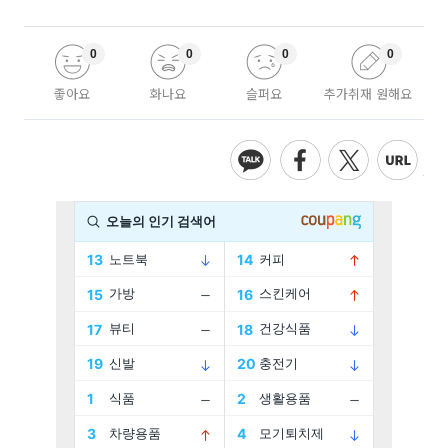
0
0
0
0
좋아요
화나요
슬퍼요
추가취재 원해요