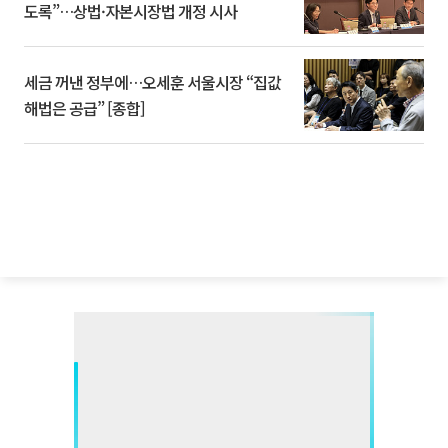
도록”…상법·자본시장법 개정 시사
세금 꺼낸 정부에…오세훈 서울시장 “집값
해법은 공급” [종합]