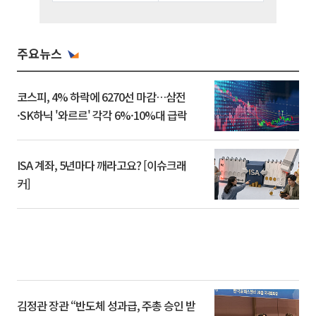
주요뉴스
코스피, 4% 하락에 6270선 마감…삼전
·SK하닉 '와르르' 각각 6%·10%대 급락
ISA 계좌, 5년마다 깨라고요? [이슈크래
커]
김정관 장관 “반도체 성과급, 주총 승인 받