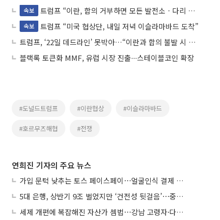
트럼프 “이란, 합의 거부하면 모든 발전소ㆍ다리 파괴할 것”
속보
트럼프 “미국 협상단, 내일 저녁 이슬라마바드 도착”
속보
트럼프, ‘22일 데드라인’ 못박아…“이란과 합의 불발 시 공습 재개”
블랙록 토큰화 MMF, 유럽 시장 진출∙∙∙스테이블코인 확장
#도널드트럼프
#이란협상
#이슬라마바드
#호르무즈해협
#전쟁
연희진 기자의 주요 뉴스
가입 문턱 낮추는 토스 페이스페이⋯얼굴인식 결제 확산 속도낸다
5대 은행, 상반기 9조 벌었지만 ‘건전성 뒷걸음’⋯중기대출 문턱 높아지나
세제 개편에 복잡해진 자산가 셈법⋯강남 고령자·다주택자 ‘자산재편 고심’