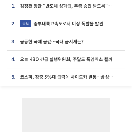
김정관 장관 “반도체 성과급, 주총 승인 받도록”…상법·자본시장법 개정 시사
1.
중부내륙고속도로서 미상 폭발물 발견
속보
2.
급등한 국제 금값…국내 금시세는?
3.
오늘 KBO 긴급 실행위원회, 주말도 폭염취소 될까
4.
코스피, 장중 5%대 급락에 사이드카 발동…삼성·SK 동반 폭락
5.