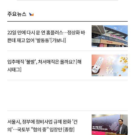
주요뉴스
22일 만에 다시 문 연 홈플러스…정상화 바
쁜데 재고 없어 ‘발동동’[가보니]
입추매직 '불발', 처서매직은 올까요? [해
시태그]
서울시, 정부에 정비사업 규제 완화 '건
의'⋯국토부 "협의 중" 입장만 [종합]