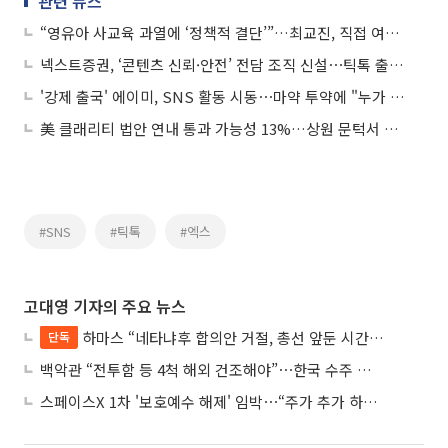
관련 뉴스
“영유아 사교육 과열에 ‘정책적 결단’”…최교진, 직접 여론전
넥스트증권, ‘콘텐츠 신뢰·안전’ 전담 조직 신설⋯틱톡 출신 리더 영입
'강제 출국' 에이미, SNS 활동 시동⋯마약 투약에 "누가 몰래 넣은 것"
美 클래리티 법안 연내 통과 가능성 13%…상원 문턱서 제동
#SNS
#틱톡
#엑스
고대영 기자의 주요 뉴스
하마스 “네타냐후 합의안 거절, 총선 앞둔 시간 끌기”
단독
백악관 “전투함 등 4척 해외 건조해야”⋯한국 수주 기대
스페이스X 1차 '보호예수 해제' 임박⋯“주가 추가 하락 가능성”