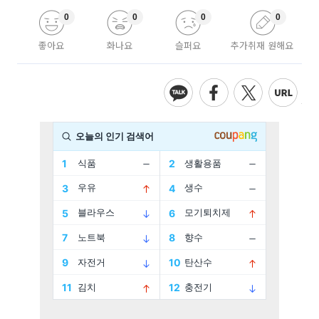
0
0
0
0
좋아요
화나요
슬퍼요
추가취재 원해요