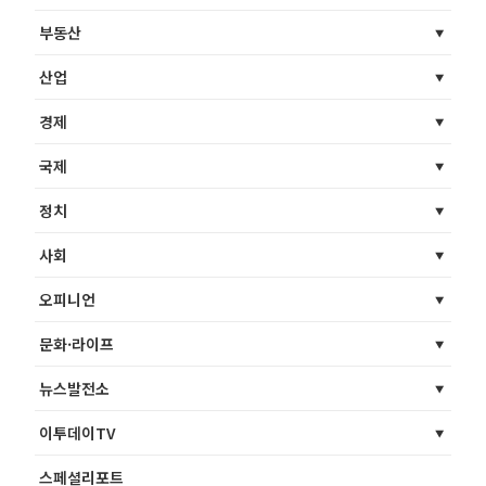
부동산
산업
경제
국제
정치
사회
오피니언
문화·라이프
뉴스발전소
이투데이TV
스페셜리포트