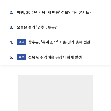
빅뱅, 20주년 기념 '새 뱅봉' 선보인다⋯콘서트 앞두고 팝업 개최
2.
오늘은 절기 '입추', 뜻은?
3.
합수본, '통계 조작' 서울·경기·충북 선관위 등 추가 압수수색
속보
4.
전북 완주 삼례읍 공장서 화재 발생
속보
5.