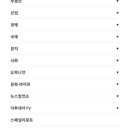
부동산
산업
경제
국제
정치
사회
오피니언
문화·라이프
뉴스발전소
이투데이TV
스페셜리포트