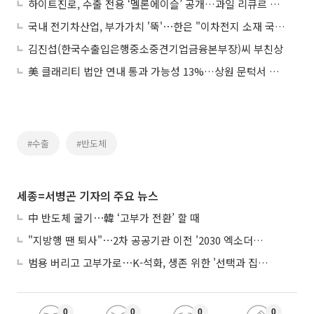
하이트진로, 수출 전용 ‘멜론에이슬’ 공개…과일 리큐르 성장세 잇는다
국내 전기차산업, 부가가치 '뚝'⋯한은 "이차전지 소재 국산화ㆍ수출 다각화 필요"
김진섭(한국수출입은행중소중견기업금융본부장)씨 부친상
美 클래리티 법안 연내 통과 가능성 13%…상원 문턱서 제동
#수출
#반도체
세종=서병곤 기자의 주요 뉴스
中 반도체 굴기⋯韓 ‘고부가 전환’ 할 때
"지방행 땐 퇴사"⋯2차 공공기관 이전 '2030 엑소더스' 뇌관
범용 버리고 고부가로⋯K-석화, 생존 위한 '선택과 집중'
0
0
0
0