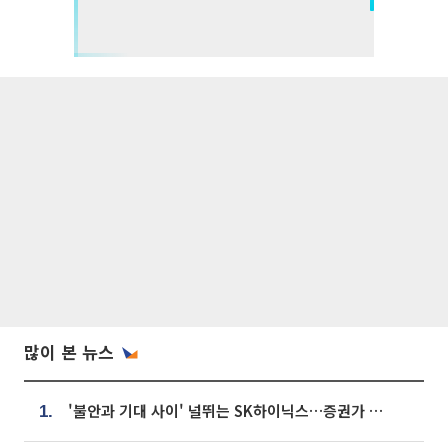
많이 본 뉴스
'불안과 기대 사이' 널뛰는 SK하이닉스…증권가 "HBM4·LTA 기반 펀터멘털 견고"
1.