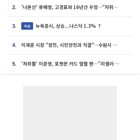
'나혼산' 류혜영, 고경표와 16년산 우정…"자취방서 부모님과 마주쳐"
2.
뉴욕증시, 상승...나스닥 1.3% ↑
속보
3.
이재준 시장 "정전, 시민안전과 직결"…수원시 비상대응체계 가동
4.
'차쥐뿔' 이준영, 포켓몬 카드 열혈 팬⋯"리셀러 처단할 것"
5.