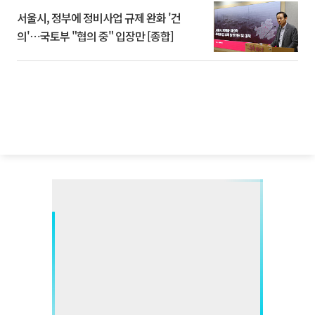
서울시, 정부에 정비사업 규제 완화 '건
의'⋯국토부 "협의 중" 입장만 [종합]