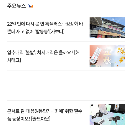
주요뉴스
22일 만에 다시 문 연 홈플러스…정상화 바
쁜데 재고 없어 ‘발동동’[가보니]
입추매직 '불발', 처서매직은 올까요? [해
시태그]
콘서트 갈 때 응원봉만?⋯'최애' 위한 필수
품 등장이오! [솔드아웃]