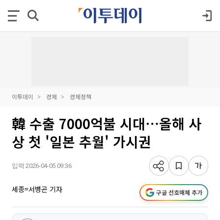
이투데이
경제
경제정책
韓 수출 7000억불 시대⋯올해 사
상 첫 '일본 추월' 가시권
입력 2026-04-05 09:36
세종=서병곤 기자
구글 선호매체 추가