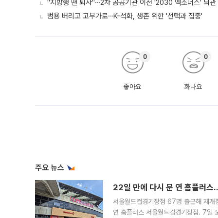
"지방행 땐 퇴사"⋯2차 공공기관 이전 '2030 엑소더스' 뇌관
범용 버리고 고부가로⋯K-석화, 생존 위한 '선택과 집중'
0
0
좋아요
화나요
주요 뉴스
22일 만에 다시 문 연 홈플러스
서울월드컵경기장점 67명 출근해 재개점 
연 홈플러스 서울월드컵경기장점. 7일 