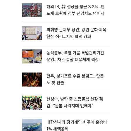
해외 IB, 韓 성장률 평균 3.2%...반
도체 호황에 정부 전망치도 넘어서
최휘영 문체부 장관, 강원 문화·체육
현장 점검…지역 협력 강화
농식품부, 폭염·가뭄 특별관리기간
운영…차관 총괄 대응체계 격상
한우, 싱가포르 수출 본궤도…한돈
도 첫 진출
한성숙, 방학 중 초등돌봄 현장 점
검…"돌봄 사각지대 없애야"
내항선사와 장기계약 화주에 운송비
1% 세액공제