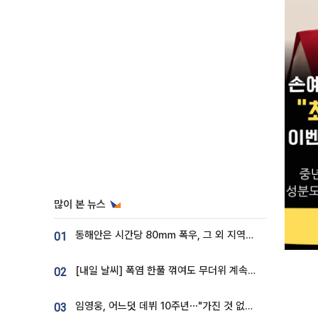
많이 본 뉴스
동해안은 시간당 80㎜ 폭우, 그 외 지역은 폭염…‘극과 극 날씨’
01
[내일 날씨] 폭염 한풀 꺾여도 무더위 계속⋯동해안 이틀 연속 비
02
임영웅, 어느덧 데뷔 10주년⋯"가진 것 없던 시절, 내 앞엔 20명의 팬뿐"
03