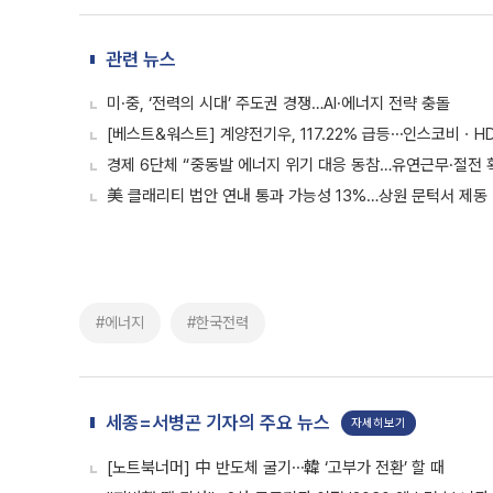
관련 뉴스
미·중, ‘전력의 시대’ 주도권 경쟁…AI·에너지 전략 충돌
[베스트&워스트] 계양전기우, 117.22% 급등⋯인스코비
경제 6단체 “중동발 에너지 위기 대응 동참…유연근무·절전 
美 클래리티 법안 연내 통과 가능성 13%…상원 문턱서 제동
#에너지
#한국전력
세종=서병곤 기자의 주요 뉴스
자세히보기
[노트북너머] 中 반도체 굴기⋯韓 ‘고부가 전환’ 할 때