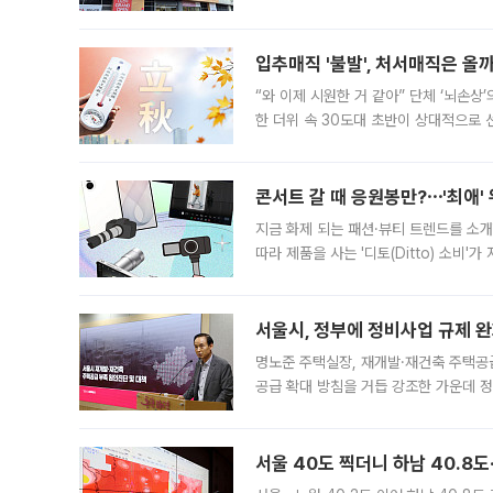
우유, 과일 같은 신선식품이 차근차근 자
입추매직 '불발', 처서매직은 올
“와 이제 시원한 거 같아” 단체 ‘뇌손상
한 더위 속 30도대 초반이 상대적으로
지역에 있었습니다. 7월 말에는 서풍과
콘서트 갈 때 응원봉만?⋯'최애'
지금 화제 되는 패션·뷰티 트렌드를 소개
따라 제품을 사는 '디토(Ditto) 소비
어디일까요? 아이돌 콘서트 시작을 기다
서울시, 정부에 정비사업 규제 완화
명노준 주택실장, 재개발·재건축 주택공
공급 확대 방침을 거듭 강조한 가운데 정
면 반박하고 나섰다. 명노준 서울시 주택
서울 40도 찍더니 하남 40.8도