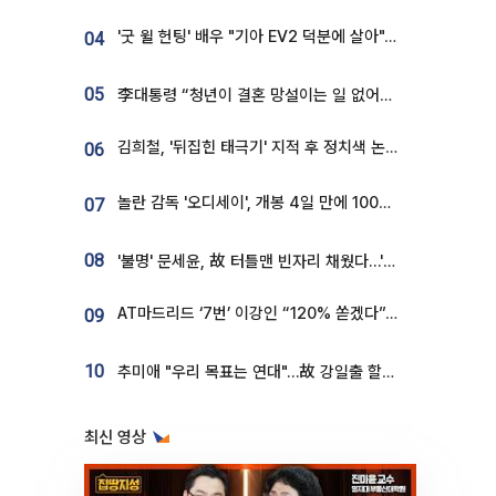
'굿 윌 헌팅' 배우 "기아 EV2 덕분에 살아"…교통사고 후 안전성 극찬
04
05
李대통령 “청년이 결혼 망설이는 일 없어야...제도상 불이익 조사”
김희철, '뒤집힌 태극기' 지적 후 정치색 논란…"좌우 떠나 우리나라 국기"
06
놀란 감독 '오디세이', 개봉 4일 만에 100만 돌파⋯'왕사남' 보다 빠르다
07
08
'불명' 문세윤, 故 터틀맨 빈자리 채웠다…'거북이' 눈물의 최종 우승
AT마드리드 ‘7번’ 이강인 “120% 쏟겠다”⋯시메오네 감독 “필요한 선수”
09
10
추미애 "우리 목표는 연대"…故 강일출 할머니 흉상 제막
최신 영상