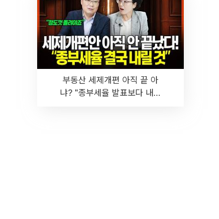
부동산 세제개편 아직 끝 아
냐? "종부세율 발표보다 내릴
것" 장기거주·양도세 전망 I 집
땅지성 I 김인만, 진미윤