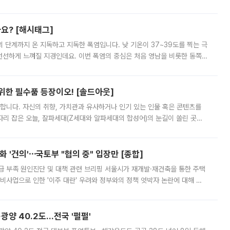
리를 잡기 시작했지만, 매장 곳곳엔 여전히 텅 빈 매대가 먼저 눈에 들어왔
까요? [해시태그]
’의 단계까지 온 지독하고 지독한 폭염입니다. 낮 기온이 37~39도를 찍는 극
 선선하게 느껴질 지경인데요. 이번 폭염의 중심은 처음 영남을 비롯한 동쪽
 북서풍이 산맥을 넘어 영남 쪽으로 내려오면서 뜨겁고 건조해졌는데요.
 위한 필수품 등장이오! [솔드아웃]
합니다. 자신의 취향, 가치관과 유사하거나 인기 있는 인물 혹은 콘텐츠를
'가 자리 잡은 오늘, 잘파세대(Z세대와 알파세대의 합성어)의 눈길이 쏠린 곳은
리는 공연장. 응원봉만큼이나 눈에 띄는 게 있습니다. 공연이 시작되기
 '건의'⋯국토부 "협의 중" 입장만 [종합]
급 부족 원인진단 및 대책 관련 브리핑 서울시가 재개발·재건축을 통한 주택
비사업으로 인한 '이주 대란' 우려와 정부와의 정책 엇박자 논란에 대해 정
실장은 2031년까지 31만 가구 착공 목표에 차질이 없다는 입장이나,
·광양 40.2도…전국 '펄펄'