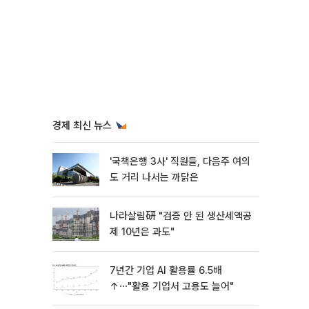
경제 최신 뉴스
'국책은행 3사' 직원들, 다음주 여의
도 거리 나서는 까닭은
나라살림硏 "검증 안 된 생산세액공
제 10년은 과도"
7년간 기업 AI 활용률 6.5배
↑⋯"활용 기업서 고용도 늘어"