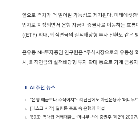
앞으로 격차가 더 벌어질 가능성도 제기된다. 미래에셋증권
업자로 지정되면서 은행 자금이 증권사로 이동하는 흐름이
((ETF) 확대, 퇴직연금의 실적배당형 투자 전환도 같은
윤유동 NH투자증권 연구원은 “주식시장으로의 유동성 확대
시, 퇴직연금의 실적배당형 투자 확대 등으로 가계 금융자
AI 추천 뉴스
"은행 예금보다 주식이지"⋯지난달에도 자산운용사 '머니무브
[데스크 시각] 딜링룸 축포 속 은행의 역설
‘69조’ 역대급 거래대금… ‘머니무브’에 증권주 ‘제2의 2007