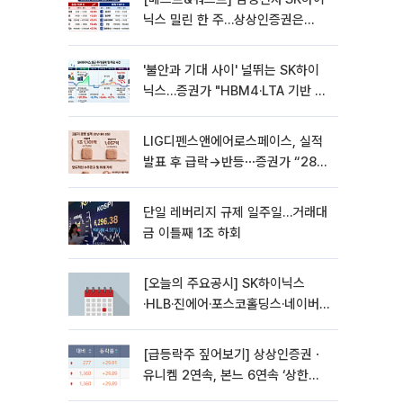
닉스 밀린 한 주…상상인증권은
85% 급등
'불안과 기대 사이' 널뛰는 SK하이
닉스…증권가 "HBM4·LTA 기반 펀
터멘털 견고"
LIG디펜스앤에어로스페이스, 실적
발표 후 급락→반등⋯증권가 “28년
까지 튼튼”
단일 레버리지 규제 일주일…거래대
금 이틀째 1조 하회
[오늘의 주요공시] SK하이닉스
·HLB·진에어·포스코홀딩스·네이버·
대우건설 등
[급등락주 짚어보기] 상상인증권ㆍ
유니켐 2연속, 본느 6연속 ‘상한
가’⋯M&A 훈풍 분 증시