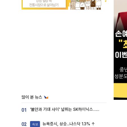
많이 본 뉴스
'불안과 기대 사이' 널뛰는 SK하이닉스…증권가 "HBM4·LTA 기반 펀터멘털 견고"
01
뉴욕증시, 상승...나스닥 1.3% ↑
02
속보