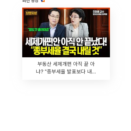
최신 영상
부동산 세제개편 아직 끝 아
냐? "종부세율 발표보다 내릴
것" 장기거주·양도세 전망 I 집
땅지성 I 김인만, 진미윤