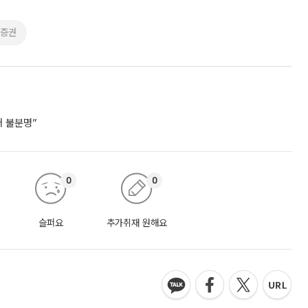
신증권
거 불분명”
0
0
슬퍼요
추가취재 원해요