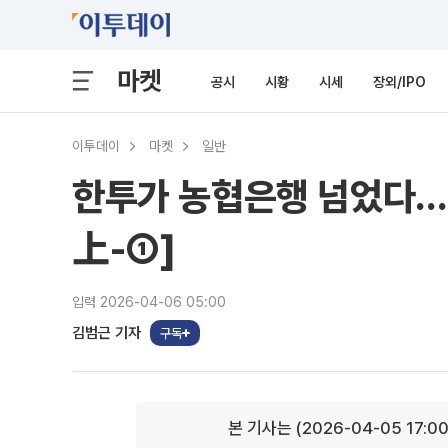
마켓
공시
시황
시세
장외/IPO
이투데이
마켓
일반
한투가 농협은행 넘었다…
上-①]
입력 2026-04-06 05:00
김범근 기자
구독
본 기사는 (2026-04-05 17:0