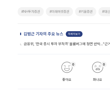
#NH투자증권
#미래에셋증권
#키움증권
#대
김범근 기자의 주요 뉴스
자세히보기
금융위, ‘한국 증시 투자 부적격’ 블룸버그에 정면 반박…“근
0
0
좋아요
화나요