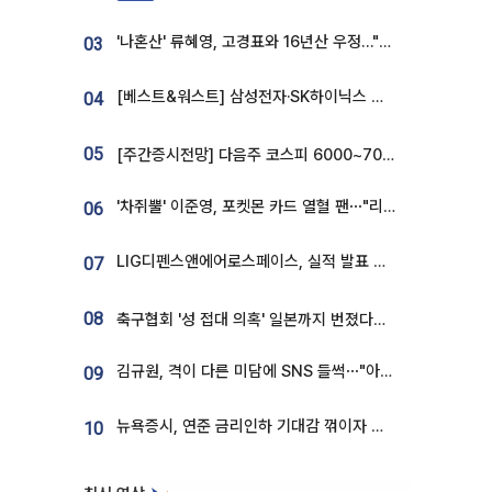
'나혼산' 류혜영, 고경표와 16년산 우정…"자취방서 부모님과 마주쳐"
03
[베스트&워스트] 삼성전자·SK하이닉스 밀린 한 주…상상인증권은 85% 급등
04
05
[주간증시전망] 다음주 코스피 6000~7000⋯“外人 수급은 정책이 변수”
'차쥐뿔' 이준영, 포켓몬 카드 열혈 팬⋯"리셀러 처단할 것"
06
LIG디펜스앤에어로스페이스, 실적 발표 후 급락→반등⋯증권가 “28년까지 튼튼”
07
08
축구협회 '성 접대 의혹' 일본까지 번졌다…日 심판 실명 공개
김규원, 격이 다른 미담에 SNS 들썩⋯"아이 속옷 빨고 졸업식도 참석"
09
뉴욕증시, 연준 금리인하 기대감 꺾이자 상승...S&P500 사상 최고치 [종합]
10