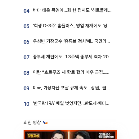
바다 태운 폭염에…회 한 접시도 ‘히트플레이션’
04
‘회생 D-3주’ 홈플러스, 영업 재개에도 ‘상품 공급망’ 복구가 생존 관건
05
우성빈 기장군수 ‘유튜브 정치’에…국민의힘 군의원들 집단 반발
06
종부세 개편에도…1·3주택 종부세 격차 2028년부터 확대
07
이란 “호르무즈 새 항로 합의 매우 근접...미국 배상 먼저”
08
미국, 가상자산 포괄 규제 속도…상원, ‘클래리티법’ 9월 절차투표 추진
09
‘한국판 IRA’ 베일 벗었지만…반도체·배터리 업계 “시행령이 관건”
10
최신 영상