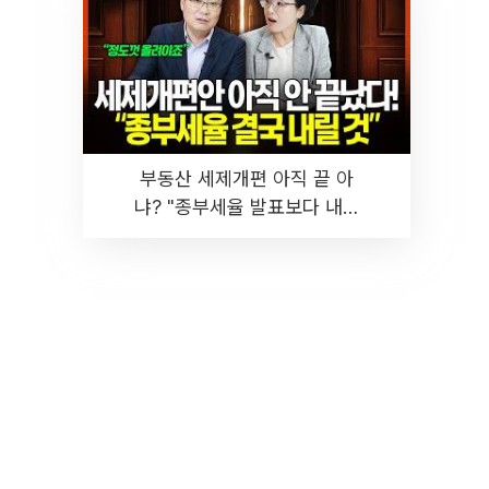
부동산 세제개편 아직 끝 아
냐? "종부세율 발표보다 내릴
것" 장기거주·양도세 전망 I 집
땅지성 I 김인만, 진미윤