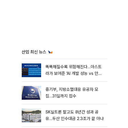
산업 최신 뉴스
똑똑해질수록 위험해진다…아스트
라가 보여준 'AI 개발 성능 vs 안전
딜레마'
중기부, 지방소멸대응 유공자 모
집…31일까지 접수
SK실트론 팔고도 8년간 성과 공
유…두산 인수대금 2.3조가 끝 아냐