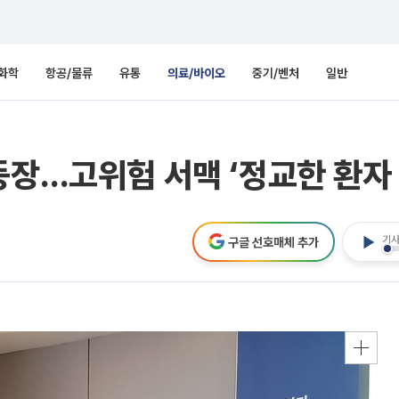
화학
항공/물류
유통
의료/바이오
중기/벤처
일반
등장…고위험 서맥 ‘정교한 환자 
기사
구글 선호매체 추가