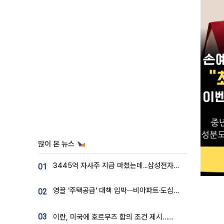
많이 본 뉴스
3445억 자사주 지급 마쳤는데...삼성전자 DX노조, 뒤늦은 '떼쓰기 집회'
01
영끌 '주택공급' 대책 임박⋯비아파트·도심복합까지 총동원
02
03
이란, 미국에 호르무즈 합의 조건 제시…美 “경기 아직 안 끝나” [종합]