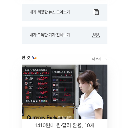
내가 저장한 뉴스 모아보기
내가 구독한 기자 전체보기
한 컷
1410원대 원·달러 환율, 10개