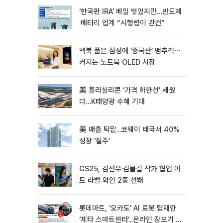
‘한국판 IRA’ 베일 벗었지만…반도체
·배터리 업계 “시행령이 관건”
맥북 품은 삼성에 ‘중국산’ 맹추격⋯
커지는 노트북 OLED 시장
美 폴리실리콘 ‘가격 하한선’ 세웠
다…K태양광 수혜 기대
美 매출 턱밑...코웨이 태국서 40%
성장 ‘질주’
GS25, 김선우·김물길 작가 협업 아
트 라벨 와인 2종 선봬
롯데마트, ‘오카도’ AI 로봇 탑재한
‘제타 스마트센터’...온라인 장보기 판