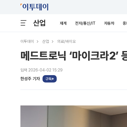
산업
재계
전자/통신/IT
자동차
중
이투데이
산업
의료/바이오
메드트로닉 ‘마이크라2’ 
입력 2026-04-02 15:29
한성주 기자
구독