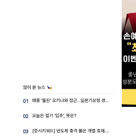
많이 본 뉴스
태풍 '돌핀' 오키나와 접근…일본기상청 경로 업데이트
01
오늘은 절기 '입추', 뜻은?
02
[증시키워드] 반도체 충격 뚫은 개별 호재...포스코퓨처엠·에코프로·한화솔루션 '눈길'
03