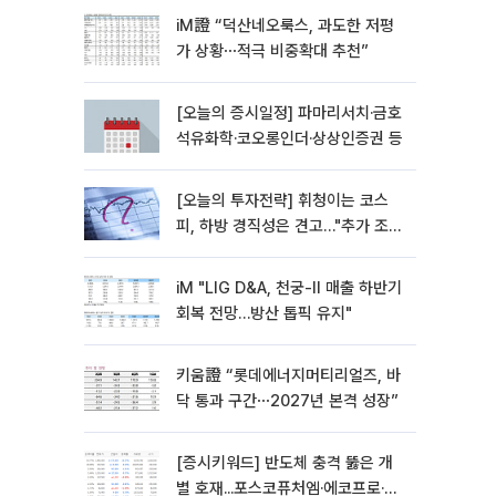
iM證 “덕산네오룩스, 과도한 저평
가 상황⋯적극 비중확대 추천”
[오늘의 증시일정] 파마리서치·금호
석유화학·코오롱인더·상상인증권 등
[오늘의 투자전략] 휘청이는 코스
피, 하방 경직성은 견고…"추가 조정
시 분할 매수"
iM "LIG D&A, 천궁-II 매출 하반기
회복 전망…방산 톱픽 유지"
키움證 “롯데에너지머티리얼즈, 바
닥 통과 구간⋯2027년 본격 성장”
[증시키워드] 반도체 충격 뚫은 개
별 호재...포스코퓨처엠·에코프로·한