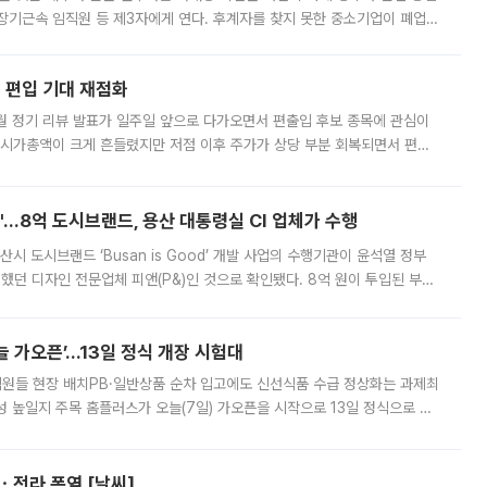
장기근속 임직원 등 제3자에게 연다. 후계자를 찾지 못한 중소기업이 폐업
해 기술과 일자리를 남기도록 하겠다는 취지다. 다만 세금 감면만으로 거래를
에 편입 기대 재점화
월 정기 리뷰 발표가 일주일 앞으로 다가오면서 편출입 후보 종목에 관심이
 시가총액이 크게 흔들렸지만 저점 이후 주가가 상당 부분 회복되면서 편입
다시 부각되고 있다. 7일 금융투자업계에 따르면 MSCI는 한국시간으로 오는
od'…8억 도시브랜드, 용산 대통령실 CI 업체가 수행
시 도시브랜드 ‘Busan is Good’ 개발 사업의 수행기관이 윤석열 정부
여했던 디자인 전문업체 피앤(P&)인 것으로 확인됐다. 8억 원이 투입된 부산
 부족과 디자인 정체성 논란에 휩싸였던 만큼, 사업 선정 과정과 결과물에
 가오픈’...13일 정식 개장 시험대
.직원들 현장 배치PB·일반상품 순차 입고에도 신선식품 수급 정상화는 과제최
 높일지 주목 홈플러스가 오늘(7일) 가오픈을 시작으로 13일 정식으로 재
직원들이 현장 배치되고, PB 상품과 함께 일반 상품 납품도 순차적으로 진행
ㆍ전라 폭염 [날씨]