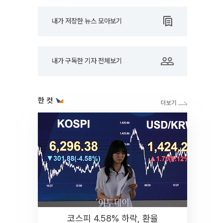
내가 저장한 뉴스 모아보기
내가 구독한 기자 전체보기
한 컷
코스피 4.58% 하락, 환율