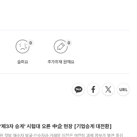
0
0
슬퍼요
추가취재 원해요
제3자 승계’ 시험대 오른 中企 현장 [기업승계 대전환]
지원 첫발 매수자 발굴·인수자금·거래망 이전은 여전히 과제 정부가 혈연 중심