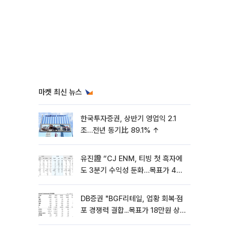
마켓 최신 뉴스
한국투자증권, 상반기 영업익 2.1
조…전년 동기比 89.1% ↑
유진證 “CJ ENM, 티빙 첫 흑자에
도 3분기 수익성 둔화…목표가 4만
8000원”
DB증권 "BGF리테일, 업황 회복·점
포 경쟁력 결합...목표가 18만원 상
향"