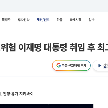
특징주
투자전략
채권/펀드
환율
국제시황
일반
위험 이재명 대통령 취임 후 최
기사
구글 선호매체 추가
적, 전쟁·유가 지켜봐야