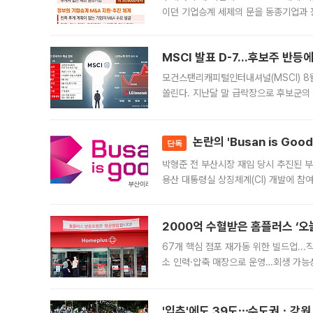
이던 기업승계 세제의 문을 동종기업과 
대신 M&A나 임직원 인수(EBO)를 통
늘
MSCI 발표 D-7…후보주 반등
모건스탠리캐피털인터내셔널(MSCI) 8
쏠린다. 지난달 말 급락장으로 후보군의
가능성과 지수 추종 자금 유입 기대가 
논란의 'Busan is Go
단독
박형준 전 부산시장 재임 당시 추진된 부산
용산 대통령실 상징체계(CI) 개발에 참
도시브랜드 사업이 공개 이후 시민 공감
2000억 수혈받은 홈플러스 ‘오늘
67개 핵심 점포 재가동 위한 빌드업..
소 인력·압축 매장으로 운영…회생 가능성
영업을 시작한다. 핵심 점포 67개에는 
'입추'에도 39도⋯수도권ㆍ강원