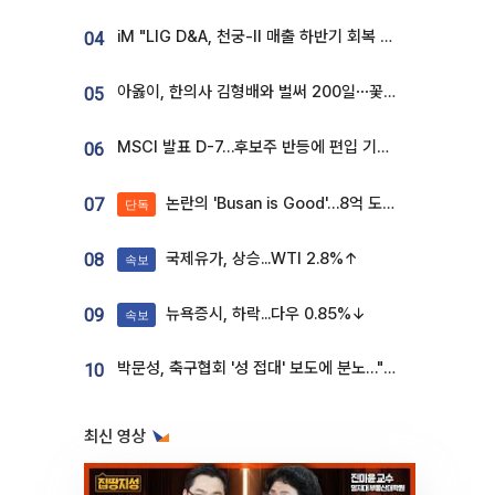
iM "LIG D&A, 천궁-II 매출 하반기 회복 전망…방산 톱픽 유지"
04
아옳이, 한의사 김형배와 벌써 200일⋯꽃다발 들고 "프러포즈 아냐"
05
MSCI 발표 D-7…후보주 반등에 편입 기대 재점화
06
논란의 'Busan is Good'…8억 도시브랜드, 용산 대통령실 CI 업체가 수행
07
단독
국제유가, 상승...WTI 2.8%↑
08
속보
뉴욕증시, 하락...다우 0.85%↓
09
속보
박문성, 축구협회 '성 접대' 보도에 분노…"다 말아먹으려고 작정했나"
10
최신 영상