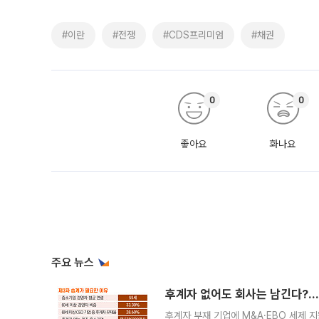
#이란
#전쟁
#CDS프리미엄
#채권
0
0
좋아요
화나요
주요 뉴스
후계자 없어도 회사는 남긴다?…‘
후계자 부재 기업에 M&A·EBO 세제 