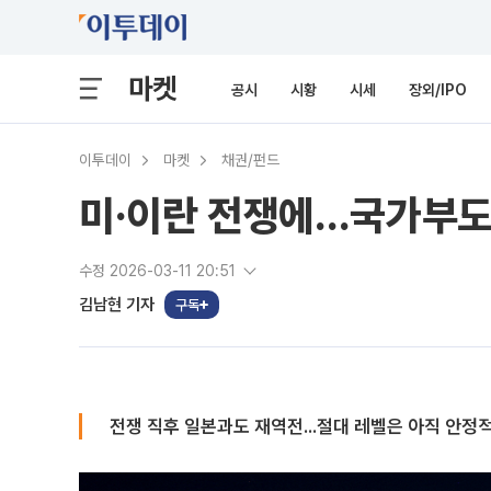
마켓
공시
시황
시세
장외/IPO
이투데이
마켓
채권/펀드
미·이란 전쟁에…국가부도
수정 2026-03-11 20:51
김남현 기자
구독
전쟁 직후 일본과도 재역전...절대 레벨은 아직 안정