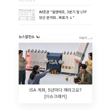
화솔루션 '눈길'
iM증권 “엘앤에프, 3분기 말 LFP
양산 본격화…목표가 ↓”
뉴스발전소
ISA 계좌, 5년마다 깨라고요?
[이슈크래커]