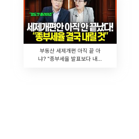
부동산 세제개편 아직 끝 아
냐? "종부세율 발표보다 내릴
것" 장기거주·양도세 전망 I 집
땅지성 I 김인만, 진미윤