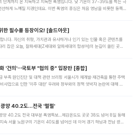
’의 단계까지 온 지독하고 지독한 폭염입니다. 낮 기온이 37~39도를 찍는 극
 선선하게 느껴질 지경인데요. 이번 폭염의 중심은 처음 영남을 비롯한 동쪽
 북서풍이 산맥을 넘어 영남 쪽으로 내려오면서 뜨겁고 건조해졌는데요.
 위한 필수품 등장이오! [솔드아웃]
합니다. 자신의 취향, 가치관과 유사하거나 인기 있는 인물 혹은 콘텐츠를
'가 자리 잡은 오늘, 잘파세대(Z세대와 알파세대의 합성어)의 눈길이 쏠린 곳은
리는 공연장. 응원봉만큼이나 눈에 띄는 게 있습니다. 공연이 시작되기
 '건의'⋯국토부 "협의 중" 입장만 [종합]
급 부족 원인진단 및 대책 관련 브리핑 서울시가 재개발·재건축을 통한 주택
비사업으로 인한 '이주 대란' 우려와 정부와의 정책 엇박자 논란에 대해 정
실장은 2031년까지 31만 가구 착공 목표에 차질이 없다는 입장이나,
·광양 40.2도…전국 '펄펄'
·광양 40.2도 전국 대부분 폭염특보…체감온도도 곳곳 38도 넘어 8일 동해
지속 서울 노원구의 기온이 40도를 넘어선 데 이어 경기 하남과 전남 광양
. 전국 대부분 지역에 폭염특보가 내려진 가운데 곳곳에서 39~40도 안팎