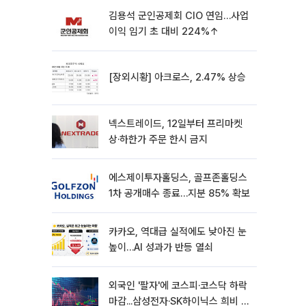
김용석 군인공제회 CIO 연임…사업
이익 임기 초 대비 224%↑
[장외시황] 아크로스, 2.47% 상승
넥스트레이드, 12일부터 프리마켓
상·하한가 주문 한시 금지
에스제이투자홀딩스, 골프존홀딩스
1차 공개매수 종료…지분 85% 확보
카카오, 역대급 실적에도 낮아진 눈
높이…AI 성과가 반등 열쇠
외국인 '팔자'에 코스피·코스닥 하락
마감...삼성전자·SK하이닉스 희비 갈