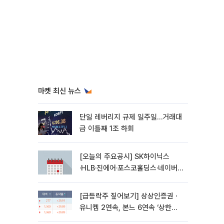
마켓 최신 뉴스
단일 레버리지 규제 일주일…거래대
금 이틀째 1조 하회
[오늘의 주요공시] SK하이닉스
·HLB·진에어·포스코홀딩스·네이버·
대우건설 등
[급등락주 짚어보기] 상상인증권ㆍ
유니켐 2연속, 본느 6연속 ‘상한
가’⋯M&A 훈풍 분 증시