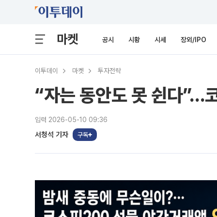
마켓
공시
시황
시세
장외/IPO
이투데이
마켓
투자전략
“자는 동안도 못 쉰다”…
입력 2026-05-10 09:36
서청석 기자
구독