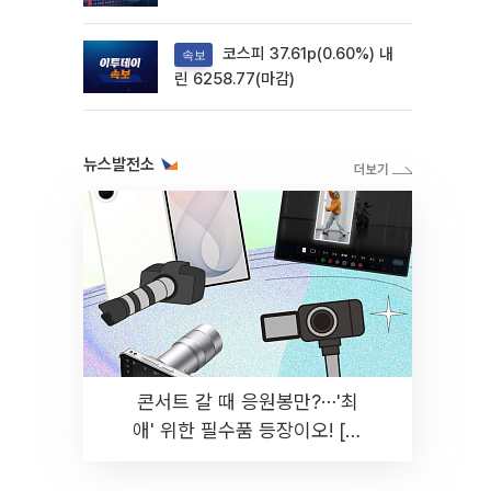
려
코스피 37.61p(0.60%) 내
속보
린 6258.77(마감)
뉴스발전소
콘서트 갈 때 응원봉만?⋯'최
애' 위한 필수품 등장이오! [솔
드아웃]