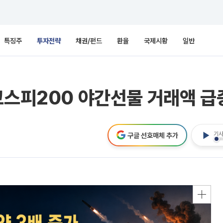
특징주
투자전략
채권/펀드
환율
국제시황
일반
코스피200 야간선물 거래액 급
기사
구글 선호매체 추가