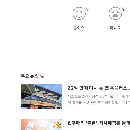
0
0
좋아요
화나요
주요 뉴스
22일 만에 다시 문 연 홈플러스
서울월드컵경기장점 67명 출근해 재개점 
연 홈플러스 서울월드컵경기장점. 7일 
우유, 과일 같은 신선식품이 차근차근 자
입추매직 '불발', 처서매직은 올