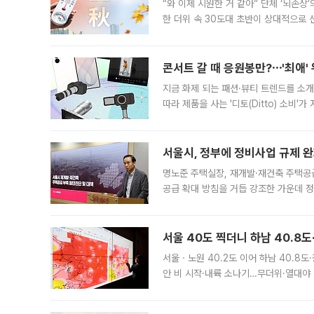
“와 이제 시원한 거 같아” 단체 ‘뇌손상
한 더위 속 30도대 초반이 상대적으로
지역에 있었습니다. 7월 말에는 서풍과
콘서트 갈 때 응원봉만?⋯'최애'
지금 화제 되는 패션·뷰티 트렌드를 소개
따라 제품을 사는 '디토(Ditto) 소비
어디일까요? 아이돌 콘서트 시작을 기다
서울시, 정부에 정비사업 규제 완화
명노준 주택실장, 재개발·재건축 주택공
공급 확대 방침을 거듭 강조한 가운데 정
면 반박하고 나섰다. 명노준 서울시 주택
서울 40도 찍더니 하남 40.8도
서울ㆍ노원 40.2도 이어 하남 40.8도
안 비 시작·내륙 소나기…무더위·열대야 
에서도 40도를 웃도는 기온이 관측됐다
의 극심한