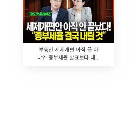
부동산 세제개편 아직 끝 아
냐? "종부세율 발표보다 내릴
것" 장기거주·양도세 전망 I 집
땅지성 I 김인만, 진미윤