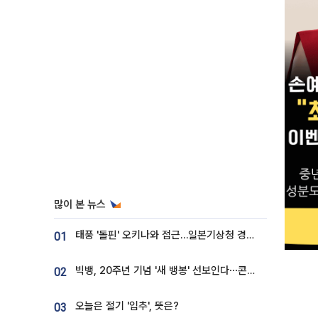
많이 본 뉴스
태풍 '돌핀' 오키나와 접근…일본기상청 경로 업데이트
01
빅뱅, 20주년 기념 '새 뱅봉' 선보인다⋯콘서트 앞두고 팝업 개최
02
오늘은 절기 '입추', 뜻은?
03