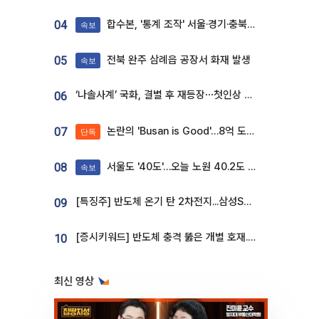
합수본, '통계 조작' 서울·경기·충북 선관위 등 추가 압수수색
04
속보
전북 완주 삼례읍 공장서 화재 발생
05
속보
‘나솔사계’ 국화, 결별 후 재등장⋯첫인상 투표 휩쓸고 ‘인기녀’ 등극
06
논란의 'Busan is Good'…8억 도시브랜드, 용산 대통령실 CI 업체가 수행
07
단독
서울도 '40도'…오늘 노원 40.2도 기록
08
속보
[특징주] 반도체 온기 탄 2차전지...삼성SDI, 장 초반 7% 넘게 껑충
09
[증시키워드] 반도체 충격 뚫은 개별 호재...포스코퓨처엠·에코프로·한화솔루션 '눈길'
10
최신 영상