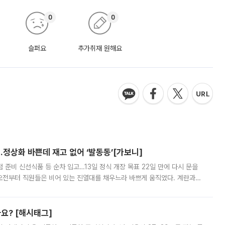
0
0
슬퍼요
추가취재 원해요
…정상화 바쁜데 재고 없어 ‘발동동’[가보니]
준비 신선식품 등 순차 입고…13일 정식 개장 목표 22일 만에 다시 문을
오전부터 직원들은 비어 있는 진열대를 채우느라 바쁘게 움직였다. 계란과
리를 잡기 시작했지만, 매장 곳곳엔 여전히 텅 빈 매대가 먼저 눈에 들어왔
까요? [해시태그]