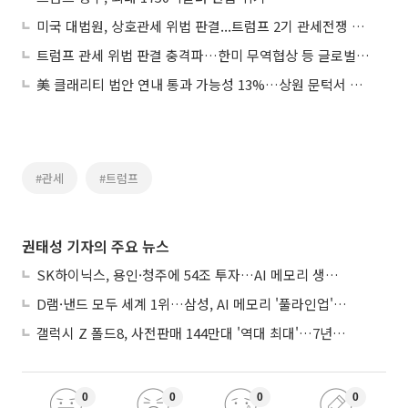
미국 대법원, 상호관세 위법 판결...트럼프 2기 관세전쟁 중대 분수령
트럼프 관세 위법 판결 충격파…한미 무역협상 등 글로벌 통상합의 ‘시계 제로’
美 클래리티 법안 연내 통과 가능성 13%…상원 문턱서 제동
#관세
#트럼프
권태성 기자의 주요 뉴스
SK하이닉스, 용인·청주에 54조 투자…AI 메모리 생산기지 키운다
D램·낸드 모두 세계 1위…삼성, AI 메모리 '풀라인업'으로 승부
갤럭시 Z 폴드8, 사전판매 144만대 '역대 최대'…7년만에 갤노트10 기록 넘어
0
0
0
0