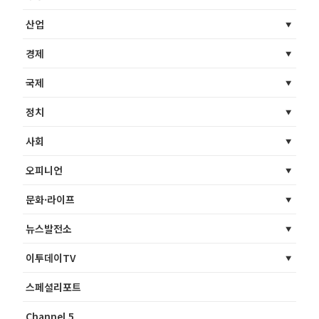
산업
경제
국제
정치
사회
오피니언
문화·라이프
뉴스발전소
이투데이TV
스페셜리포트
Channel 5