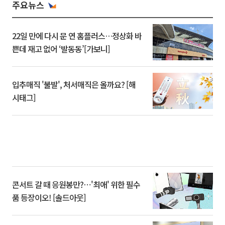
주요뉴스
22일 만에 다시 문 연 홈플러스…정상화 바
쁜데 재고 없어 ‘발동동’[가보니]
입추매직 '불발', 처서매직은 올까요? [해
시태그]
콘서트 갈 때 응원봉만?⋯'최애' 위한 필수
품 등장이오! [솔드아웃]