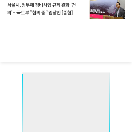
서울시, 정부에 정비사업 규제 완화 '건
의'⋯국토부 "협의 중" 입장만 [종합]