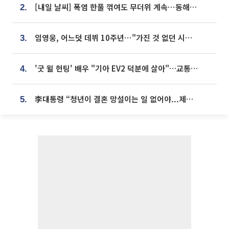
[내일 날씨] 폭염 한풀 꺾여도 무더위 계속⋯동해안 이틀 연속 비
2.
임영웅, 어느덧 데뷔 10주년⋯"가진 것 없던 시절, 내 앞엔 20명의 팬뿐"
3.
'굿 윌 헌팅' 배우 "기아 EV2 덕분에 살아"…교통사고 후 안전성 극찬
4.
李대통령 “청년이 결혼 망설이는 일 없어야...제도상 불이익 조사”
5.