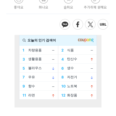
좋아요
화나요
슬퍼요
추가취재 원해요