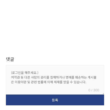
댓글
0 / 300