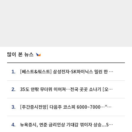
많이 본 뉴스
[베스트&워스트] 삼성전자·SK하이닉스 밀린 한 주…상상인증권은 85% 급등
1.
35도 안팎 무더위 이어져…전국 곳곳 소나기 [오늘 날씨]
2.
[주간증시전망] 다음주 코스피 6000~7000⋯“外人 수급은 정책이 변수”
3.
뉴욕증시, 연준 금리인상 기대감 꺾이자 상승...S&P500 사상 최고치 [종합]
4.