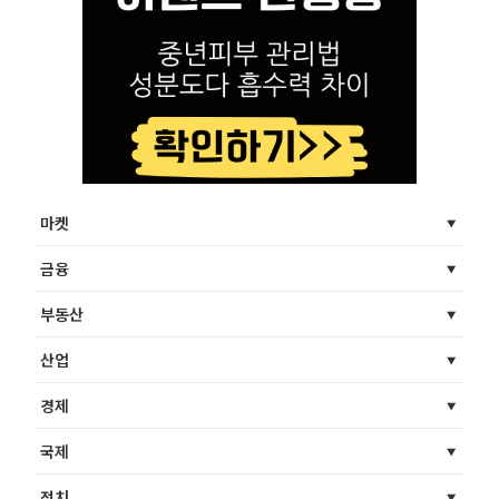
마켓
금융
부동산
산업
경제
국제
정치