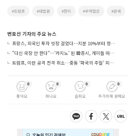
#트럼프
#대법원
#한미
#무역협상
#관세
변효선 기자의 주요 뉴스
프랑스, 외국인 투자 빗장 걸었다⋯지분 10%부터 정부가 승인
"다신 국장 안 한다"⋯'카지노' 된 韓증시, 개미들 떠난다
트럼프, 이란 공격 전격 취소…중동 ‘파국의 주말’ 피했다
0
0
0
0
좋아요
화나요
슬퍼요
추가취재 원해요