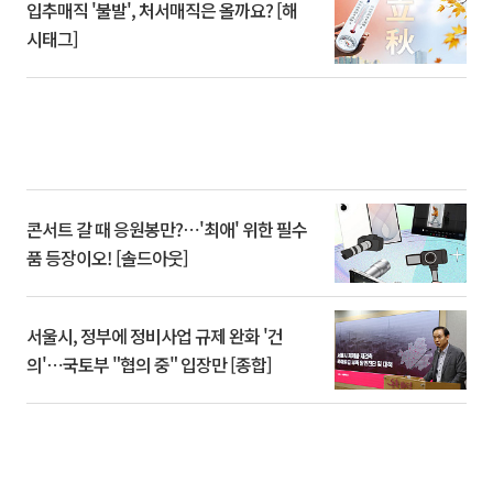
입추매직 '불발', 처서매직은 올까요? [해
시태그]
콘서트 갈 때 응원봉만?⋯'최애' 위한 필수
품 등장이오! [솔드아웃]
서울시, 정부에 정비사업 규제 완화 '건
의'⋯국토부 "협의 중" 입장만 [종합]