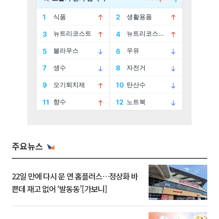
주요뉴스
22일 만에 다시 문 연 홈플러스…정상화 바
쁜데 재고 없어 ‘발동동’[가보니]