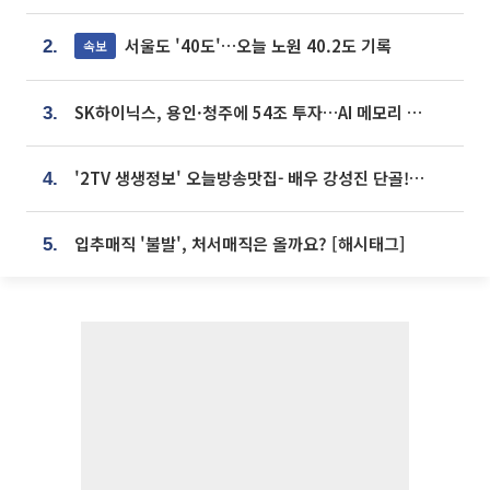
서울도 '40도'…오늘 노원 40.2도 기록
속보
2.
SK하이닉스, 용인·청주에 54조 투자…AI 메모리 생산기지 키운다
3.
'2TV 생생정보' 오늘방송맛집- 배우 강성진 단골! 쌀국수ㆍ푸팟퐁 커리 맛집 '블○○○'
4.
입추매직 '불발', 처서매직은 올까요? [해시태그]
5.