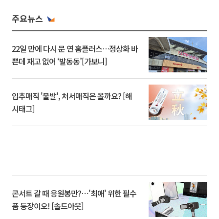
주요뉴스
22일 만에 다시 문 연 홈플러스…정상화 바
쁜데 재고 없어 ‘발동동’[가보니]
입추매직 '불발', 처서매직은 올까요? [해
시태그]
콘서트 갈 때 응원봉만?⋯'최애' 위한 필수
품 등장이오! [솔드아웃]