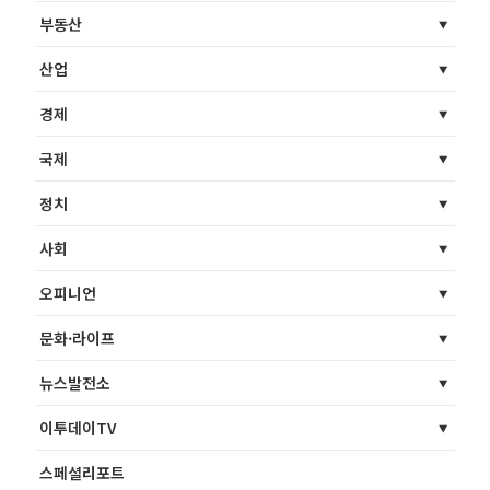
부동산
산업
경제
국제
정치
사회
오피니언
문화·라이프
뉴스발전소
이투데이TV
스페셜리포트