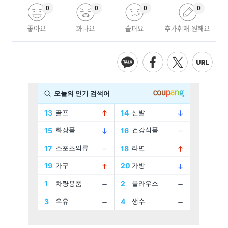
0
0
0
0
좋아요
화나요
슬퍼요
추가취재 원해요