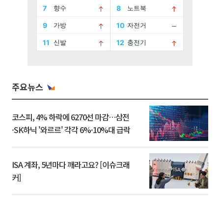
주요뉴스
코스피, 4% 하락에 6270선 마감…삼전
·SK하닉 '와르르' 각각 6%·10%대 급락
ISA 계좌, 5년마다 깨라고요? [이슈크래
커]