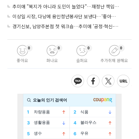
추미애 "복지가 아니라 도민이 늘었다"…재정난 책임론 정면돌파
이상일 시장, 다낭에 용인청년봉사단 보낸다…'좋아용 거리' 만든다
경기신보, 남양주본점 첫 워크숍…추미애 '공정·혁신·포용' 전면 반영
0
0
0
0
좋아요
화나요
슬퍼요
추가취재 원해요