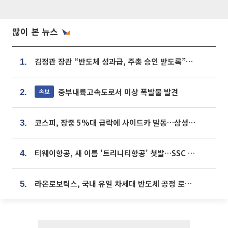
많이 본 뉴스
김정관 장관 “반도체 성과급, 주총 승인 받도록”…상법·자본시장법 개정 시사
1.
중부내륙고속도로서 미상 폭발물 발견
속보
2.
코스피, 장중 5%대 급락에 사이드카 발동…삼성·SK 동반 폭락
3.
티웨이항공, 새 이름 '트리니티항공' 첫발…SSC 전략 본격화
4.
라온로보틱스, 국내 유일 차세대 반도체 공정 로봇 개발 ‘고객사 테스트 진행’
5.