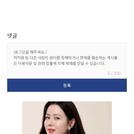
댓글
0 / 300