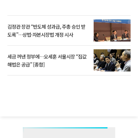
김정관 장관 “반도체 성과급, 주총 승인 받
도록”…상법·자본시장법 개정 시사
세금 꺼낸 정부에…오세훈 서울시장 “집값
해법은 공급” [종합]