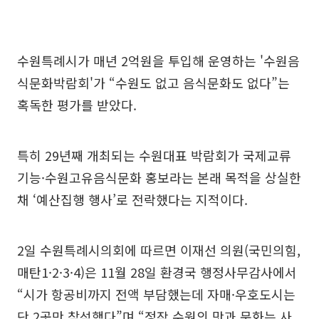
수원특례시가 매년 2억원을 투입해 운영하는 '수원음
식문화박람회'가 “수원도 없고 음식문화도 없다”는
혹독한 평가를 받았다.
특히 29년째 개최되는 수원대표 박람회가 국제교류
기능·수원고유음식문화 홍보라는 본래 목적을 상실한
채 ‘예산집행 행사’로 전락했다는 지적이다.
2일 수원특례시의회에 따르면 이재선 의원(국민의힘,
매탄1·2·3·4)은 11월 28일 환경국 행정사무감사에서
“시가 항공비까지 전액 부담했는데 자매·우호도시는
단 2곳만 참석했다”며 “정작 수원의 맛과 문화는 사