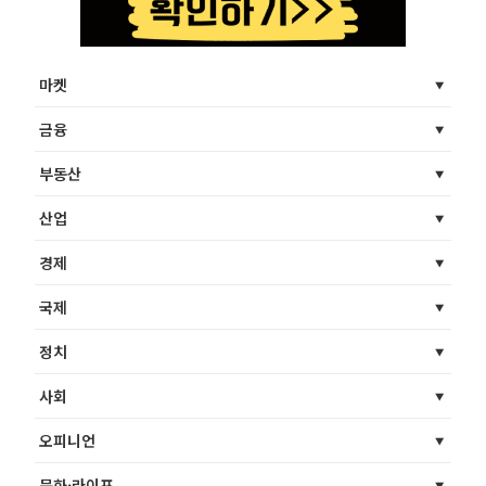
마켓
금융
부동산
산업
경제
국제
정치
사회
오피니언
문화·라이프