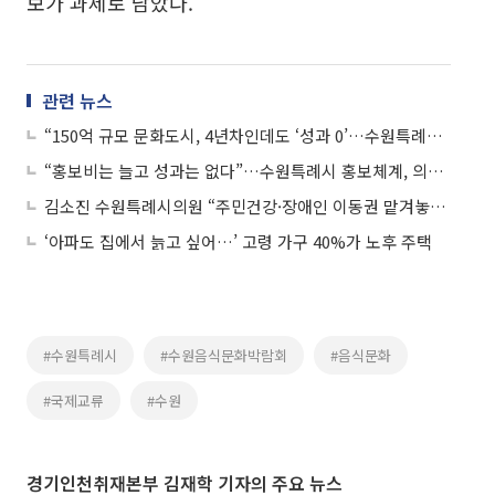
보가 과제로 남았다.
관련 뉴스
“150억 규모 문화도시, 4년차인데도 ‘성과 0’…수원특례시의회, 문화관광체육국에 사실상 ‘재검표’ 명령”
“홍보비는 늘고 성과는 없다”…수원특례시 홍보체계, 의회에서 정면 질타
김소진 수원특례시의원 “주민건강·장애인 이동권 맡겨놓고 행정은 뒷짐”
‘아파도 집에서 늙고 싶어…’ 고령 가구 40%가 노후 주택
#수원특례시
#수원음식문화박람회
#음식문화
#국제교류
#수원
경기인천취재본부 김재학 기자의 주요 뉴스