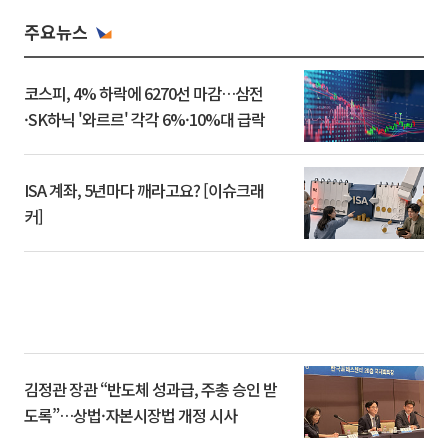
주요뉴스
코스피, 4% 하락에 6270선 마감…삼전
·SK하닉 '와르르' 각각 6%·10%대 급락
ISA 계좌, 5년마다 깨라고요? [이슈크래
커]
김정관 장관 “반도체 성과급, 주총 승인 받
도록”…상법·자본시장법 개정 시사