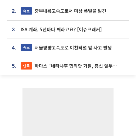
중부내륙고속도로서 미상 폭발물 발견
속보
2.
ISA 계좌, 5년마다 깨라고요? [이슈크래커]
3.
서울양양고속도로 이천터널 앞 사고 발생
속보
4.
하마스 “네타냐후 합의안 거절, 총선 앞두고 시간 끌기”
단독
5.