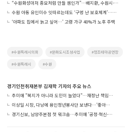
“수원화성마저 종묘처럼 만들 셈인가”…배지환, 수원시·중앙정부 모두에 직격탄
수원 아동 유인미수 잇따르는데도 ‘구멍 난 보호체계’…배지환 “수원시 대응은 사실상 방치”
‘아파도 집에서 늙고 싶어…’ 고령 가구 40%가 노후 주택
#수원특례시의회
#문화도시조성사업
#정조테마공연장
#수원특례시
#수원
경기인천취재본부 김재학 기자의 주요 뉴스
추미애 "복지가 아니라 도민이 늘었다"…재정난 책임론 정면돌파
이상일 시장, 다낭에 용인청년봉사단 보낸다…'좋아용 거리' 만든다
경기신보, 남양주본점 첫 워크숍…추미애 '공정·혁신·포용' 전면 반영