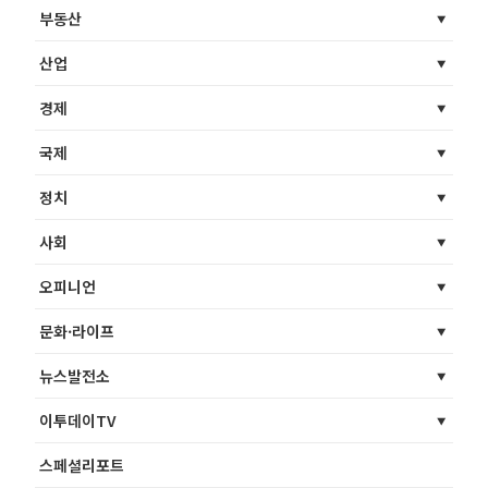
부동산
산업
경제
국제
정치
사회
오피니언
문화·라이프
뉴스발전소
이투데이TV
스페셜리포트