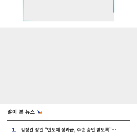
많이 본 뉴스
김정관 장관 “반도체 성과급, 주총 승인 받도록”…상법·자본시장법 개정 시사
1.