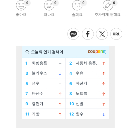
0
0
0
0
좋아요
화나요
슬퍼요
추가취재 원해요