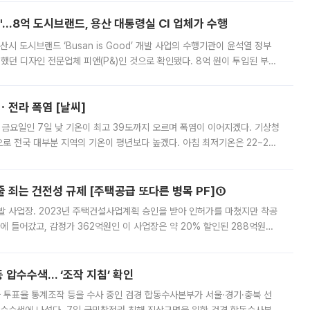
od'…8억 도시브랜드, 용산 대통령실 CI 업체가 수행
시 도시브랜드 ‘Busan is Good’ 개발 사업의 수행기관이 윤석열 정부
여했던 디자인 전문업체 피앤(P&)인 것으로 확인됐다. 8억 원이 투입된 부산
 부족과 디자인 정체성 논란에 휩싸였던 만큼, 사업 선정 과정과 결과물에
ㆍ전라 폭염 [날씨]
 금요일인 7일 낮 기온이 최고 39도까지 오르며 폭염이 이어지겠다. 기상청
로 전국 대부분 지역의 기온이 평년보다 높겠다. 아침 최저기온은 22~27
 대부분 지역에 폭염특보가 발효된 가운데 최고체감온도는 35도 안팎까지 올라
줄 죄는 건전성 규제 [주택공급 또다른 병목 PF]①
발 사업장. 2023년 주택건설사업계획 승인을 받아 인허가를 마쳤지만 착공
에 들어갔고, 감정가 362억원인 이 사업장은 약 20% 할인된 288억원에
 현재는 4차 공매를 위한 조건 협의가 진행 중이다. 수도권의 주요 주거 배
 압수수색… ‘조작 지침’ 확인
와 투표율 통계조작 등을 수사 중인 검경 합동수사본부가 서울·경기·충북 선