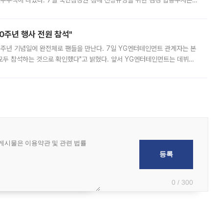
 압수수색에 나섰다. 7일 국민참정권 침해 진상규명을 위한 검경 합동수사본
추가 증거 확보를 위해 중앙선관위, 서울시·경기도·충청북도 선관위, 김포시
10주년 행사 전원 참석"
 10주년 기념일에 완전체로 팬들을 만난다. 7일 YG엔터테인먼트 관계자는 본
 모두 참석하는 것으로 확인했다"고 밝혔다. 앞서 YG엔터테인먼트는 데뷔
사 개최를 공지한 바 있다. 다만 장소를 '8일 오후 서울 모처'로 안내하며 정
0 / 300