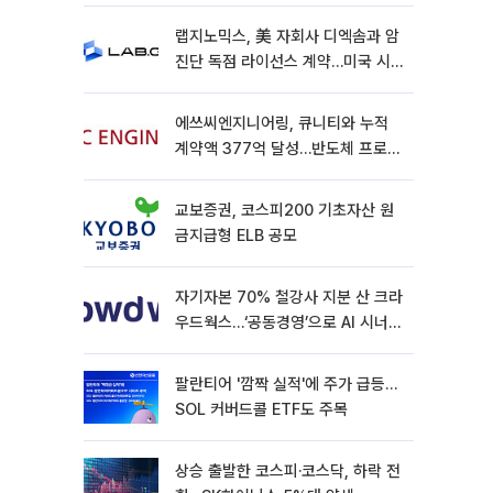
랩지노믹스, 美 자회사 디엑솜과 암
진단 독점 라이선스 계약…미국 시
장 공략 가속
에쓰씨엔지니어링, 큐니티와 누적
계약액 377억 달성…반도체 프로젝
트 추가 수주
교보증권, 코스피200 기초자산 원
금지급형 ELB 공모
자기자본 70% 철강사 지분 산 크라
우드웍스…‘공동경영’으로 AI 시너지
낼까
팔란티어 '깜짝 실적'에 주가 급등…
SOL 커버드콜 ETF도 주목
상승 출발한 코스피·코스닥, 하락 전