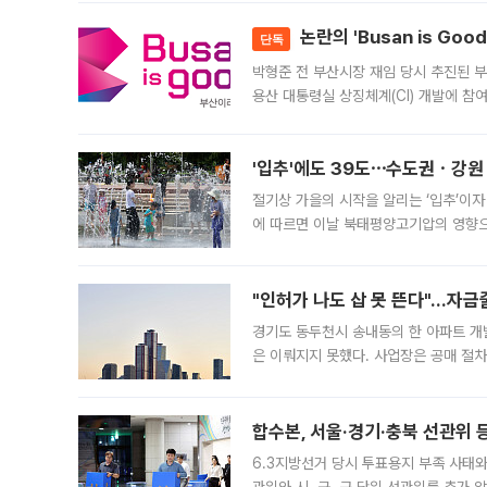
논란의 'Busan is Go
단독
박형준 전 부산시장 재임 당시 추진된 부산
용산 대통령실 상징체계(CI) 개발에 참
도시브랜드 사업이 공개 이후 시민 공감
'입추'에도 39도⋯수도권ㆍ강원
절기상 가을의 시작을 알리는 ‘입추’이자
에 따르면 이날 북태평양고기압의 영향으
도, 낮 최고기온은 31~39도로, 전국
"인허가 나도 삽 못 뜬다"…자금
경기도 동두천시 송내동의 한 아파트 개
은 이뤄지지 못했다. 사업장은 공매 절차
3차 공매까지 진행됐으나 모두 유찰됐다.
후
합수본, 서울·경기·충북 선관위 등
6.3지방선거 당시 투표용지 부족 사태