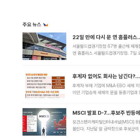
주요 뉴스
22일 만에 다시 문 연 홈플러스
서울월드컵경기장점 67명 출근해 재개점 
연 홈플러스 서울월드컵경기장점. 7일 
우유, 과일 같은 신선식품이 차근차근 자
후계자 없어도 회사는 남긴다?…‘
후계자 부재 기업에 M&A·EBO 세제 
이던 기업승계 세제의 문을 동종기업과 
대신 M&A나 임직원 인수(EBO)를 통
늘
MSCI 발표 D-7…후보주 반등
모건스탠리캐피털인터내셔널(MSCI) 8
쏠린다. 지난달 말 급락장으로 후보군의
가능성과 지수 추종 자금 유입 기대가 