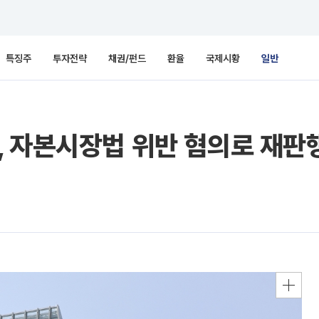
특징주
투자전략
채권/펀드
환율
국제시황
일반
, 자본시장법 위반 혐의로 재판