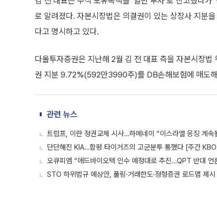
김 전 대표는 주식 보유목적을 ‘일반 투자’로 신고했다가 
로 알려졌다. 자본시장법은 의결권이 있는 상장사 지분을 
다고 명시하고 있다.
다올투자증권은 지난해 2월 김 전 대표 측을 자본시장법 
권 지분 9.72%(592만3990주)를 DB손해보험에 매도
관련 뉴스
트럼프, 이란 정권교체 시사…하메네이 “이스라엘 응징 계속될
단단해진 KIA…함평 타이거즈의 고군분투 통했다 [주간 KBO
오큐피엠 “애드바이오텍 인수 예정대로 추진…QPT 반대 언
STO 하위법규 예상안, 풀링·거래한도·정형증권 로드맵 제시