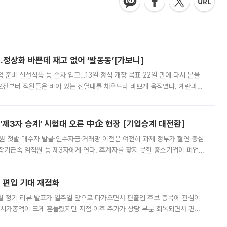
…정상화 바쁜데 재고 없어 ‘발동동’[가보니]
준비 신선식품 등 순차 입고…13일 정식 개장 목표 22일 만에 다시 문을
오전부터 직원들은 비어 있는 진열대를 채우느라 바쁘게 움직였다. 계란과
리를 잡기 시작했지만, 매장 곳곳엔 여전히 텅 빈 매대가 먼저 눈에 들어왔
제3자 승계’ 시험대 오른 中企 현장 [기업승계 대전환]
지원 첫발 매수자 발굴·인수자금·거래망 이전은 여전히 과제 정부가 혈연 중심
장기근속 임직원 등 제3자에게 연다. 후계자를 찾지 못한 중소기업이 폐업
해 기술과 일자리를 남기도록 하겠다는 취지다. 다만 세금 감면만으로 거래를
에 편입 기대 재점화
월 정기 리뷰 발표가 일주일 앞으로 다가오면서 편출입 후보 종목에 관심이
 시가총액이 크게 흔들렸지만 저점 이후 주가가 상당 부분 회복되면서 편입
다시 부각되고 있다. 7일 금융투자업계에 따르면 MSCI는 한국시간으로 오는