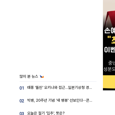
많이 본 뉴스
태풍 '돌핀' 오키나와 접근…일본기상청 경로 업데이트
01
빅뱅, 20주년 기념 '새 뱅봉' 선보인다⋯콘서트 앞두고 팝업 개최
02
오늘은 절기 '입추', 뜻은?
03