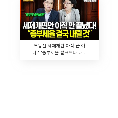
부동산 세제개편 아직 끝 아
냐? "종부세율 발표보다 내릴
것" 장기거주·양도세 전망 I 집
땅지성 I 김인만, 진미윤