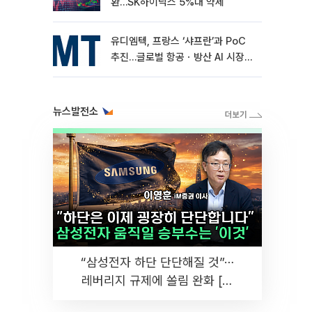
환…SK하이닉스 5%대 약세
유디엠텍, 프랑스 ‘샤프란’과 PoC
추진…글로벌 항공ㆍ방산 AI 시장
공략
뉴스발전소
“삼성전자 하단 단단해질 것”⋯
레버리지 규제에 쏠림 완화 [찐
코노미]