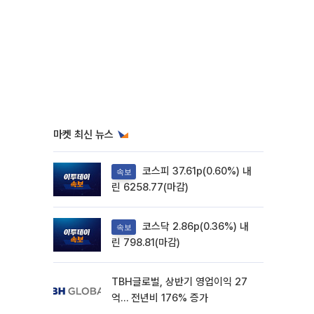
마켓 최신 뉴스
코스피 37.61p(0.60%) 내
속보
린 6258.77(마감)
코스닥 2.86p(0.36%) 내
속보
린 798.81(마감)
TBH글로벌, 상반기 영업이익 27
억… 전년비 176% 증가