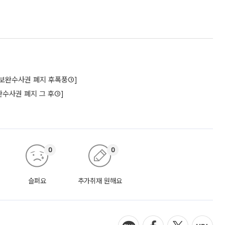
구[보완수사권 폐지 후폭풍①]
수사권 폐지 그 후①]
0
0
슬퍼요
추가취재 원해요