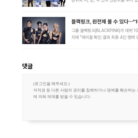
관위와 시, 군, 구 단위 선관위를 추가
부(김태훈 서울중앙지검 3차장검사)는 
블랙핑크, 완전체 볼 수 있다⋯"
그룹 블랙핑크(BLACKPINK)가 데뷔
지에 "레이블 확인 결과 최종 4인 멤버
10주년을 이틀 앞둔 6일 10주년 기념행
확한
댓글