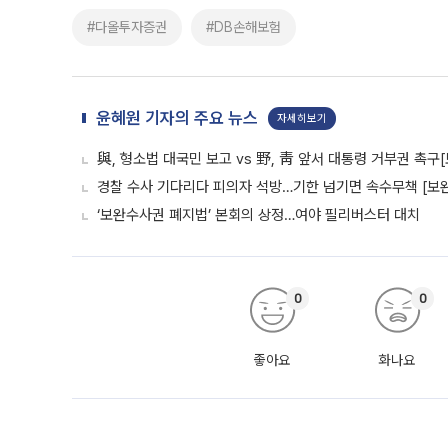
#다올투자증권
#DB손해보험
윤혜원 기자의 주요 뉴스
자세히보기
與, 형소법 대국민 보고 vs 野, 靑 앞서 대통령 거부권 촉
경찰 수사 기다리다 피의자 석방…기한 넘기면 속수무책 [보완
‘보완수사권 폐지법’ 본회의 상정…여야 필리버스터 대치
0
0
좋아요
화나요