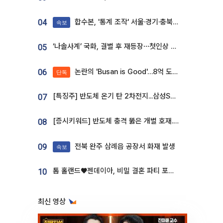
합수본, '통계 조작' 서울·경기·충북 선관위 등 추가 압수수색
04
속보
‘나솔사계’ 국화, 결별 후 재등장⋯첫인상 투표 휩쓸고 ‘인기녀’ 등극
05
논란의 'Busan is Good'…8억 도시브랜드, 용산 대통령실 CI 업체가 수행
06
단독
[특징주] 반도체 온기 탄 2차전지...삼성SDI, 장 초반 7% 넘게 껑충
07
[증시키워드] 반도체 충격 뚫은 개별 호재...포스코퓨처엠·에코프로·한화솔루션 '눈길'
08
전북 완주 삼례읍 공장서 화재 발생
09
속보
톰 홀랜드♥젠데이아, 비밀 결혼 파티 포착⋯호텔 대관비만 9억
10
최신 영상