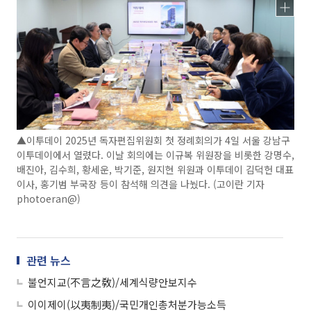
▲이투데이 2025년 독자편집위원회 첫 정례회의가 4일 서울 강남구
이투데이에서 열렸다. 이날 회의에는 이규복 위원장을 비롯한 강명수,
배진아, 김수희, 황세운, 박기준, 원지현 위원과 이투데이 김덕헌 대표
이사, 홍기범 부국장 등이 참석해 의견을 나눴다. (고이란 기자
photoeran@)
관련 뉴스
불언지교(不言之敎)/세계식량안보지수
이이제이(以夷制夷)/국민개인총처분가능소득