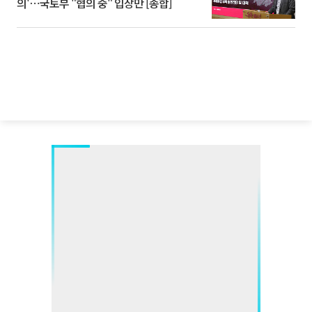
의'⋯국토부 "협의 중" 입장만 [종합]