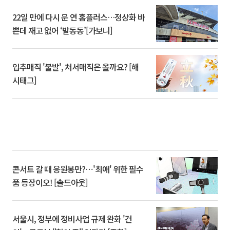
22일 만에 다시 문 연 홈플러스…정상화 바
쁜데 재고 없어 ‘발동동’[가보니]
입추매직 '불발', 처서매직은 올까요? [해
시태그]
콘서트 갈 때 응원봉만?⋯'최애' 위한 필수
품 등장이오! [솔드아웃]
서울시, 정부에 정비사업 규제 완화 '건