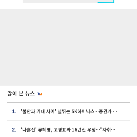
많이 본 뉴스
'불안과 기대 사이' 널뛰는 SK하이닉스…증권가 "HBM4·LTA 기반 펀터멘털 견고"
1.
'나혼산' 류혜영, 고경표와 16년산 우정…"자취방서 부모님과 마주쳐"
2.