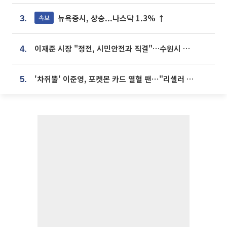
뉴욕증시, 상승...나스닥 1.3% ↑
속보
3.
이재준 시장 "정전, 시민안전과 직결"…수원시 비상대응체계 가동
4.
'차쥐뿔' 이준영, 포켓몬 카드 열혈 팬⋯"리셀러 처단할 것"
5.