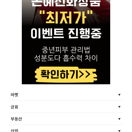
마켓
금융
부동산
산업