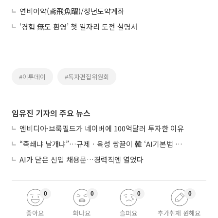
연비어약(鳶飛魚躍)/청년도약계좌
‘경험 無도 환영’ 첫 일자리 도전 설명서
#이투데이
#독자편집위원회
임유진 기자의 주요 뉴스
엔비디아·브룩필드가 네이버에 100억달러 투자한 이유
“족쇄냐 날개냐”…규제ㆍ육성 쌍끌이 韓 ‘AI기본법 개정안’ 오늘 시행
AI가 닫은 신입 채용문…경력직엔 열었다
0
0
0
0
좋아요
화나요
슬퍼요
추가취재 원해요