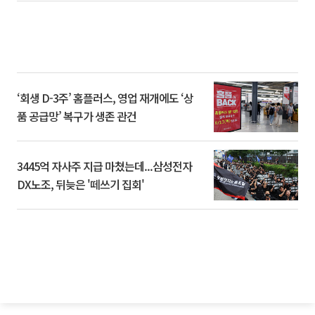
‘회생 D-3주’ 홈플러스, 영업 재개에도 ‘상
품 공급망’ 복구가 생존 관건
3445억 자사주 지급 마쳤는데...삼성전자
DX노조, 뒤늦은 '떼쓰기 집회'