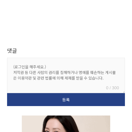
댓글
0 / 300