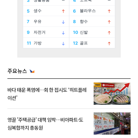
주요뉴스
바다 태운 폭염에…회 한 접시도 ‘히트플레
이션’
영끌 '주택공급' 대책 임박⋯비아파트·도
심복합까지 총동원