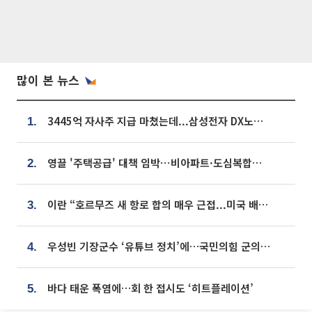
많이 본 뉴스
3445억 자사주 지급 마쳤는데...삼성전자 DX노조, 뒤늦은 '떼쓰기 집회'
1.
영끌 '주택공급' 대책 임박⋯비아파트·도심복합까지 총동원
2.
이란 “호르무즈 새 항로 합의 매우 근접...미국 배상 먼저”
3.
우성빈 기장군수 ‘유튜브 정치’에…국민의힘 군의원들 집단 반발
4.
바다 태운 폭염에…회 한 접시도 ‘히트플레이션’
5.