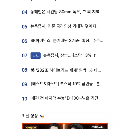
동해안은 시간당 80㎜ 폭우, 그 외 지역은 폭염…‘극과 극 날씨’
04
뉴욕증시, 연준 금리인상 기대감 꺾이자 상승...S&P500 사상 최고치 [종합]
05
SK하이닉스, 분기배당 375원 확정…주주환원책 9월로 앞당겨 발표
06
뉴욕증시, 상승...나스닥 1.3% ↑
07
속보
08
美 ‘232조 하이브리드 제재’ 임박…K-태양광, 불확실성 털고 날개 다나
[베스트&워스트] 코스닥 10% 급반등…본느, 최대주주 변경 기대에 270% 폭등
09
'개편 전 마지막 수능' D-100⋯남은 기간 성적 올릴 전략은
10
최신 영상