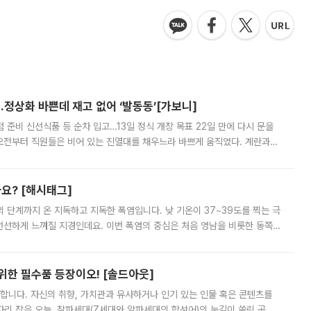
…정상화 바쁜데 재고 없어 ‘발동동’[가보니]
준비 신선식품 등 순차 입고…13일 정식 개장 목표 22일 만에 다시 문을
오전부터 직원들은 비어 있는 진열대를 채우느라 바쁘게 움직였다. 계란과
리를 잡기 시작했지만, 매장 곳곳엔 여전히 텅 빈 매대가 먼저 눈에 들어왔
까요? [해시태그]
’의 단계까지 온 지독하고 지독한 폭염입니다. 낮 기온이 37~39도를 찍는 극
 선선하게 느껴질 지경인데요. 이번 폭염의 중심은 처음 영남을 비롯한 동쪽
 북서풍이 산맥을 넘어 영남 쪽으로 내려오면서 뜨겁고 건조해졌는데요.
 위한 필수품 등장이오! [솔드아웃]
합니다. 자신의 취향, 가치관과 유사하거나 인기 있는 인물 혹은 콘텐츠를
'가 자리 잡은 오늘, 잘파세대(Z세대와 알파세대의 합성어)의 눈길이 쏠린 곳은