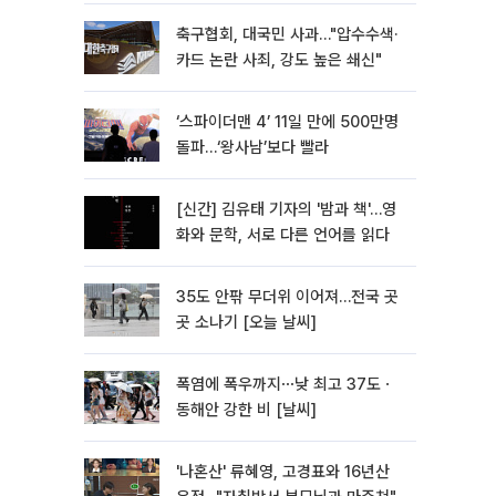
축구협회, 대국민 사과…"압수수색·
카드 논란 사죄, 강도 높은 쇄신"
‘스파이더맨 4’ 11일 만에 500만명
돌파…‘왕사남’보다 빨라
[신간] 김유태 기자의 '밤과 책'…영
화와 문학, 서로 다른 언어를 읽다
35도 안팎 무더위 이어져…전국 곳
곳 소나기 [오늘 날씨]
폭염에 폭우까지⋯낮 최고 37도ㆍ
동해안 강한 비 [날씨]
'나혼산' 류혜영, 고경표와 16년산