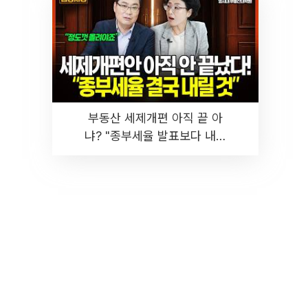
부동산 세제개편 아직 끝 아
냐? "종부세율 발표보다 내릴
것" 장기거주·양도세 전망 I 집
땅지성 I 김인만, 진미윤