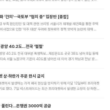
리는 공연장. 응원봉만큼이나 눈에 띄는 게 있습니다. 공연이 시작되기
 '건의'⋯국토부 "협의 중" 입장만 [종합]
급 부족 원인진단 및 대책 관련 브리핑 서울시가 재개발·재건축을 통한 주택
비사업으로 인한 '이주 대란' 우려와 정부와의 정책 엇박자 논란에 대해 정
실장은 2031년까지 31만 가구 착공 목표에 차질이 없다는 입장이나,
·광양 40.2도…전국 '펄펄'
·광양 40.2도 전국 대부분 폭염특보…체감온도도 곳곳 38도 넘어 8일 동해
지속 서울 노원구의 기온이 40도를 넘어선 데 이어 경기 하남과 전남 광양
. 전국 대부분 지역에 폭염특보가 내려진 가운데 곳곳에서 39~40도 안팎
켓 상·하한가 주문 한시 금지
마켓에서 발생하는 가격 왜곡 현상을 방지하기 위해 이달 12일부터 프리마켓
기로 했다. 7일 넥스트레이드는 최근 프리마켓에서 발생한 소량의 상·하한
, 주문 오류로 인한 가격 급등락을 최소화하기 위한 비상 대응방안을 발표
 풀린다…은행권 3000억 공급