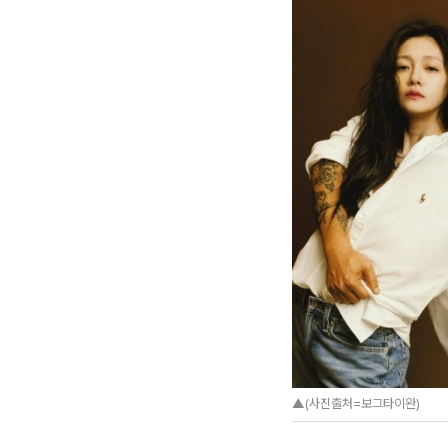
▲(사진출처=보그타이완)