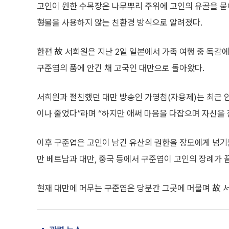
고인이 원한 수목장은 나무뿌리 주위에 고인의 유골을 묻
형물을 사용하지 않는 친환경 방식으로 알려졌다.
한편 故 서희원은 지난 2일 일본에서 가족 여행 중 독감에
구준엽의 품에 안긴 채 고국인 대만으로 돌아왔다.
서희원과 절친했던 대만 방송인 가영첩(자융제)는 최근 인
이나 줄었다”라며 “하지만 애써 마음을 다잡으며 자신을 
이후 구준엽은 고인이 남긴 유산의 권한을 장모에게 넘기는
만 베트남과 대만, 중국 등에서 구준엽이 고인의 장례가
현재 대만에 머무는 구준엽은 당분간 그곳에 머물며 故 