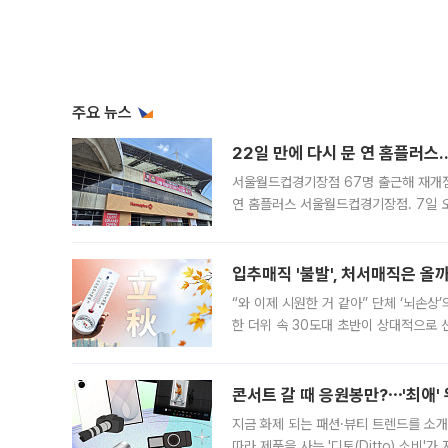
주요 뉴스
22일 만에 다시 문 연 홈플러스
서울월드컵경기장점 67명 출근해 재개점 
연 홈플러스 서울월드컵경기장점. 7일 
우유, 과일 같은 신선식품이 차근차근 자
입추매직 '불발', 처서매직은 올
“와 이제 시원한 거 같아” 단체 ‘뇌손상
한 더위 속 30도대 초반이 상대적으로
지역에 있었습니다. 7월 말에는 서풍과
콘서트 갈 때 응원봉만?⋯'최애'
지금 화제 되는 패션·뷰티 트렌드를 소개
따라 제품을 사는 '디토(Ditto) 소비