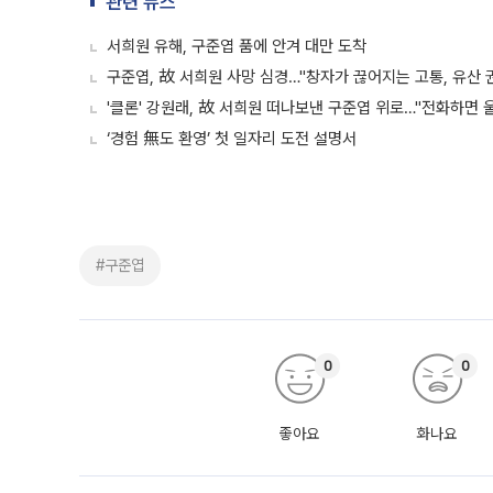
관련 뉴스
서희원 유해, 구준엽 품에 안겨 대만 도착
구준엽, 故 서희원 사망 심경…"창자가 끊어지는 고통, 유산 
'클론' 강원래, 故 서희원 떠나보낸 구준엽 위로…"전화하면 울
‘경험 無도 환영’ 첫 일자리 도전 설명서
#구준엽
0
0
좋아요
화나요