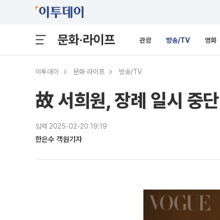
문화·라이프
관광
방송/TV
영화
이투데이
문화·라이프
방송/TV
故 서희원, 장례 일시 중단
입력 2025-02-20 19:19
한은수 객원기자