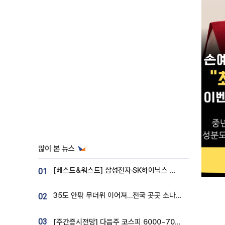
많이 본 뉴스
[베스트&워스트] 삼성전자·SK하이닉스 밀린 한 주…상상인증권은 85% 급등
01
35도 안팎 무더위 이어져…전국 곳곳 소나기 [오늘 날씨]
02
03
[주간증시전망] 다음주 코스피 6000~7000⋯“外人 수급은 정책이 변수”