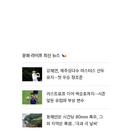
문화·라이프 최신 뉴스
강채연, 제주삼다수 마스터스 선두
유지⋯첫 우승 정조준
카스트로프 이어 백승호까지⋯시즌
앞둔 유럽파 부상 변수
동해안은 시간당 80㎜ 폭우, 그
외 지역은 폭염…‘극과 극 날씨’