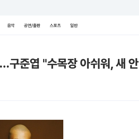
음악
공연/출판
스포츠
일반
…구준엽 "수목장 아쉬워, 새 안