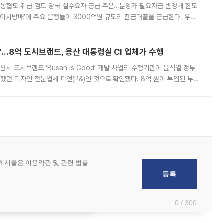
리·농협도 취급 검토 당국 실수요자 공급 주문…분양가·필요자금 반영해 한도
에이치방배’에 주요 은행들이 3000억원 규모의 잔금대출을 공급한다. 우리
하고 있어 향후 공급 규모가 늘어날 전망이다. 7일 금융권에 따르면 KB국
od'…8억 도시브랜드, 용산 대통령실 CI 업체가 수행
시 도시브랜드 ‘Busan is Good’ 개발 사업의 수행기관이 윤석열 정부
여했던 디자인 전문업체 피앤(P&)인 것으로 확인됐다. 8억 원이 투입된 부산
 부족과 디자인 정체성 논란에 휩싸였던 만큼, 사업 선정 과정과 결과물에
0 / 300