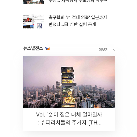
우정…"자취방서 부모님과 마주쳐"
축구협회 '성 접대 의혹' 일본까지
번졌다…日 심판 실명 공개
뉴스발전소
Vol. 12 이 집은 대체 얼마일까
: 슈퍼리치들의 주거지 [THE
RARE]