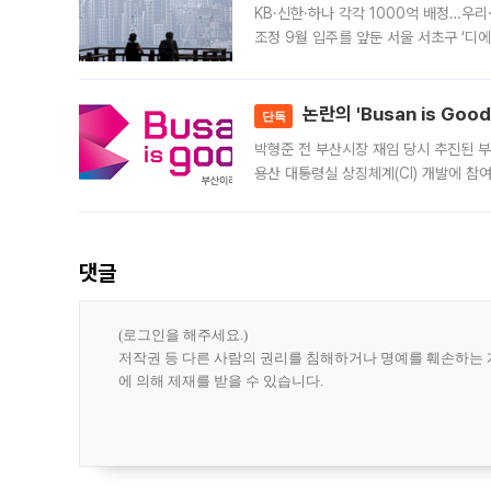
KB·신한·하나 각각 1000억 배정…우
조정 9월 입주를 앞둔 서울 서초구 ‘디
은행과 NH농협은행도 대출 취급을 검토
민은행
논란의 'Busan is Go
단독
박형준 전 부산시장 재임 당시 추진된 부산
용산 대통령실 상징체계(CI) 개발에 참
도시브랜드 사업이 공개 이후 시민 공감
댓글