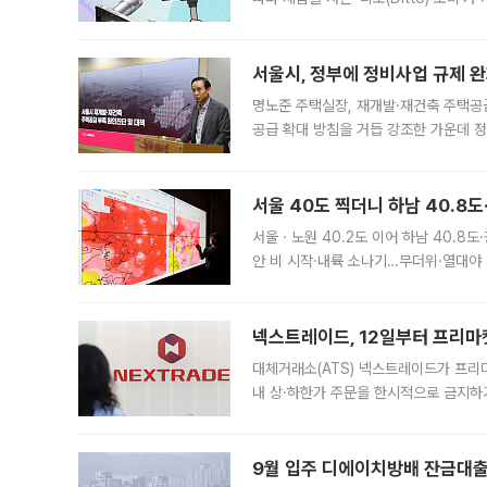
어디일까요? 아이돌 콘서트 시작을 기다
서울시, 정부에 정비사업 규제 완화
명노준 주택실장, 재개발·재건축 주택공
공급 확대 방침을 거듭 강조한 가운데 정
면 반박하고 나섰다. 명노준 서울시 주택
서울 40도 찍더니 하남 40.8도
서울ㆍ노원 40.2도 이어 하남 40.8도
안 비 시작·내륙 소나기…무더위·열대야 
에서도 40도를 웃도는 기온이 관측됐다
의 극심한
넥스트레이드, 12일부터 프리마
대체거래소(ATS) 넥스트레이드가 프리
내 상·하한가 주문을 한시적으로 금지하
가 체결 사례와 관련해 설명자료를 내고
9월 입주 디에이치방배 잔금대출