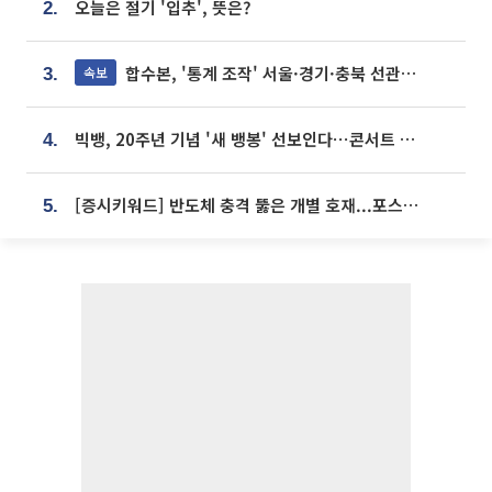
오늘은 절기 '입추', 뜻은?
2.
합수본, '통계 조작' 서울·경기·충북 선관위 등 추가 압수수색
속보
3.
빅뱅, 20주년 기념 '새 뱅봉' 선보인다⋯콘서트 앞두고 팝업 개최
4.
[증시키워드] 반도체 충격 뚫은 개별 호재...포스코퓨처엠·에코프로·한화솔루션 '눈길'
5.