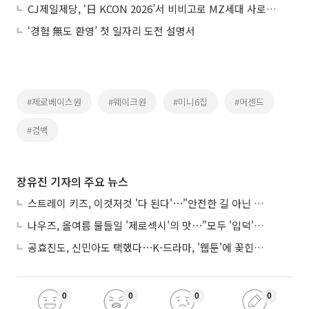
CJ제일제당, ‘日 KCON 2026’서 비비고로 MZ세대 사로잡다
‘경험 無도 환영’ 첫 일자리 도전 설명서
#제로베이스원
#웨이크원
#미니6집
#어센드
#컴백
장유진 기자의 주요 뉴스
스트레이 키즈, 이것저것 '다 된다'⋯"안전한 길 아닌 도전이 재밌어"
나우즈, 올여름 물들일 '제로섹시'의 맛⋯"모두 '입덕'시킬 것"
공효진도, 신민아도 택했다⋯K-드라마, '웹툰'에 꽂힌 이유
0
0
0
0