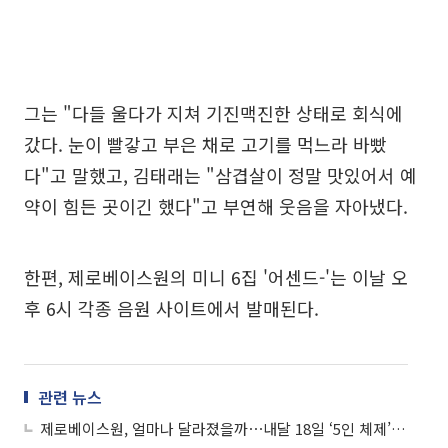
그는 "다들 울다가 지쳐 기진맥진한 상태로 회식에
갔다. 눈이 빨갛고 부은 채로 고기를 먹느라 바빴
다"고 말했고, 김태래는 "삼겹살이 정말 맛있어서 예
약이 힘든 곳이긴 했다"고 부연해 웃음을 자아냈다.
한편, 제로베이스원의 미니 6집 '어센드-'는 이날 오
후 6시 각종 음원 사이트에서 발매된다.
관련 뉴스
제로베이스원, 얼마나 달라졌을까⋯내달 18일 ‘5인 체제’ 첫 컴백