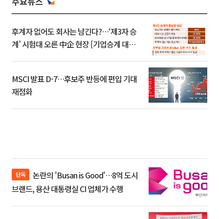
주요뉴스
후계자 없어도 회사는 남긴다?…‘제3자 승
계’ 시험대 오른 中企 현장 [기업승계 대전
환]
MSCI 발표 D-7…후보주 반등에 편입 기대
재점화
논란의 'Busan is Good'…8억 도시
단독
브랜드, 용산 대통령실 CI 업체가 수행