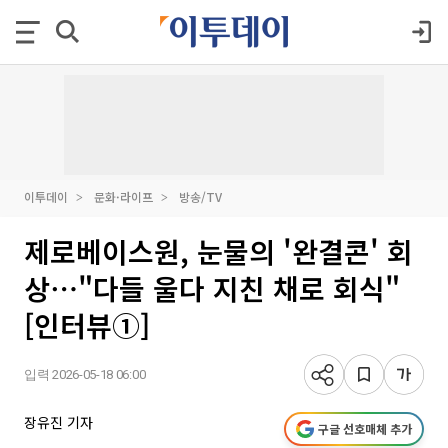
이투데이
문화·라이프
방송/TV
제로베이스원, 눈물의 '완결콘' 회
상⋯"다들 울다 지친 채로 회식"
[인터뷰①]
입력 2026-05-18 06:00
장유진 기자
구글 선호매체 추가