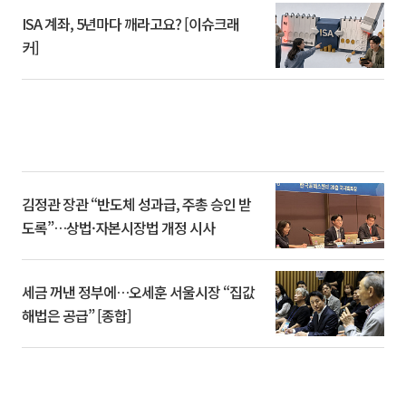
ISA 계좌, 5년마다 깨라고요? [이슈크래
커]
김정관 장관 “반도체 성과급, 주총 승인 받
도록”…상법·자본시장법 개정 시사
세금 꺼낸 정부에…오세훈 서울시장 “집값
해법은 공급” [종합]