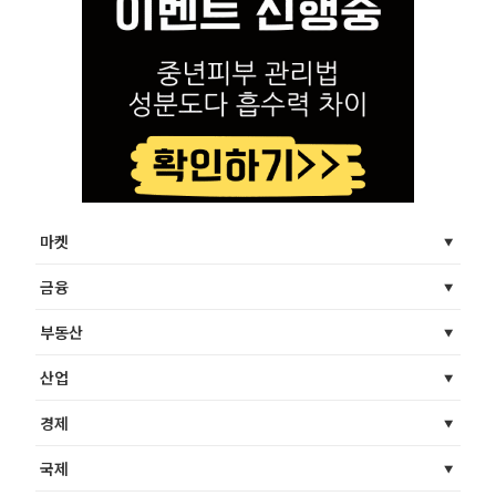
마켓
금융
부동산
산업
경제
국제