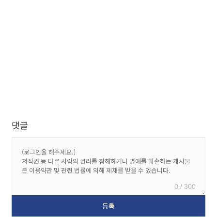
댓글
0 / 300