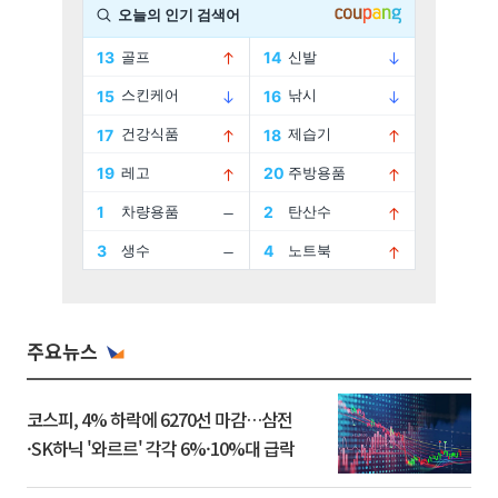
주요뉴스
코스피, 4% 하락에 6270선 마감…삼전
·SK하닉 '와르르' 각각 6%·10%대 급락