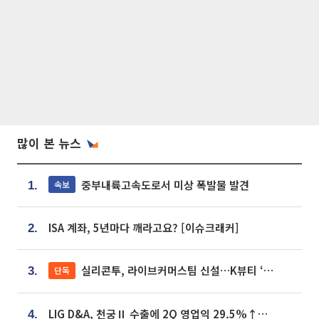
많이 본 뉴스
중부내륙고속도로서 미상 폭발물 발견
속보
1.
ISA 계좌, 5년마다 깨라고요? [이슈크래커]
2.
실리콘투, 라이브커머스팀 신설…K뷰티 ‘글로벌 판매망’ 확대[K뷰티 라방戰]
단독
3.
LIG D&A, 천궁Ⅱ 수출에 2Q 영업익 29.5%↑…수주잔고 24.6조 [종합]
4.