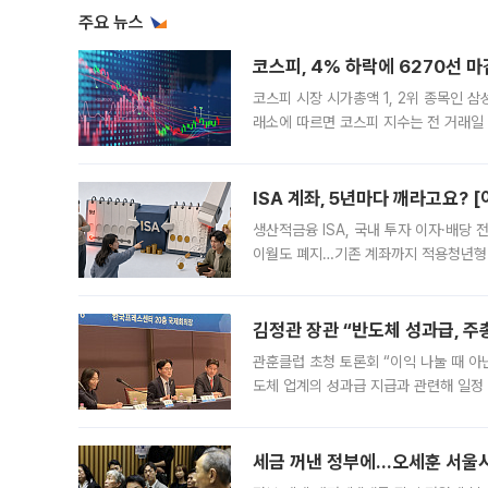
주요 뉴스
코스피, 4% 하락에 6270선 마
코스피 시장 시가총액 1, 2위 종목인 
래소에 따르면 코스피 지수는 전 거래일 대
1.81% 내린 6478.75에 출발한 코
다. 이날 오전
ISA 계좌, 5년마다 깨라고요? 
생산적금융 ISA, 국내 투자 이자·배당
이월도 폐지…기존 계좌까지 적용청년형 
는 5년마다 계좌를 해지하라는 건가요?”
편을
김정관 장관 “반도체 성과급, 
관훈클럽 초청 토론회 “이익 나눌 때 아
도체 업계의 성과급 지급과 관련해 일정
최근 상법·자본시장법 개정으로 기업 지
세금 꺼낸 정부에…오세훈 서울시장