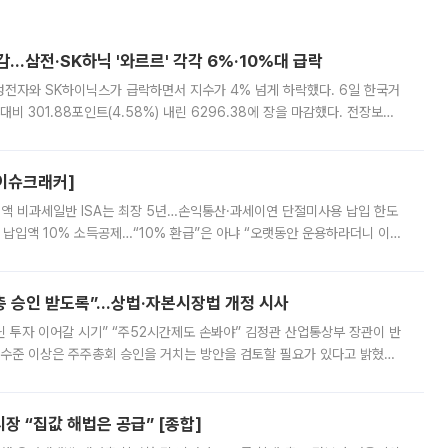
감…삼전·SK하닉 '와르르' 각각 6%·10%대 급락
삼성전자와 SK하이닉스가 급락하면서 지수가 4% 넘게 하락했다. 6일 한국거
비 301.88포인트(4.58%) 내린 6296.38에 장을 마감했다. 전장보다
스피는 장중 한때 6550.94까지 오르기도 했으나 6238.32까지 밀리기도 했
[이슈크래커]
 전액 비과세일반 ISA는 최장 5년…손익통산·과세이연 단절미사용 납입 한도
납입액 10% 소득공제…“10% 환급”은 아냐 “오랫동안 운용하라더니 이제
 ‘만능 절세 통장’으로 불리는 개인종합자산관리계좌(ISA)가 두 갈래로 개
주총 승인 받도록”…상법·자본시장법 개정 시사
닌 투자 이어갈 시기” “주52시간제도 손봐야” 김정관 산업통상부 장관이 반
 수준 이상은 주주총회 승인을 거치는 방안을 검토할 필요가 있다고 밝혔다.
배구조와 주주권 강화 논의가 이어지는 가운데, 핵심 연구인력에 대한
 “집값 해법은 공급” [종합]