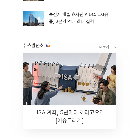
통신사 매출 효자된 AIDC…LG유
플, 2분기 역대 최대 실적
뉴스발전소
ISA 계좌, 5년마다 깨라고요?
[이슈크래커]