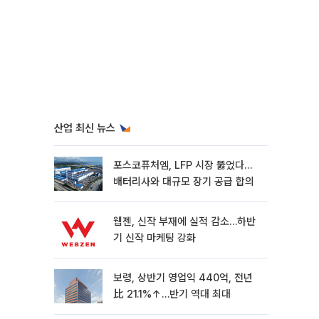
산업 최신 뉴스
포스코퓨처엠, LFP 시장 뚫었다…
배터리사와 대규모 장기 공급 합의
웹젠, 신작 부재에 실적 감소…하반
기 신작 마케팅 강화
보령, 상반기 영업익 440억, 전년
比 21.1%↑…반기 역대 최대