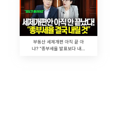
부동산 세제개편 아직 끝 아
냐? "종부세율 발표보다 내릴
것" 장기거주·양도세 전망 I 집
땅지성 I 김인만, 진미윤