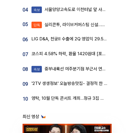
서울양양고속도로 이천터널 앞 사고 발생
04
속보
05
실리콘투, 라이브커머스팀 신설…K뷰티 ‘글로벌 판매망’ 확대[K뷰티 라방戰]
단독
LIG D&A, 천궁Ⅱ 수출에 2Q 영업익 29.5%↑…수주잔고 24.6조 [종합]
06
코스피 4.58% 하락, 환율 1420원대 [포토]
07
중부내륙선 여주분기점 부근서 연이은 추돌사고 발생
08
속보
'2TV 생생정보' 오늘방송맛집- 결정적 한 수, 3종 메밀면! 메밀 소바 맛집 '의○○○○'
09
영탁, 10월 단독 콘서트 개최…정규 3집 신곡 첫선
10
최신 영상