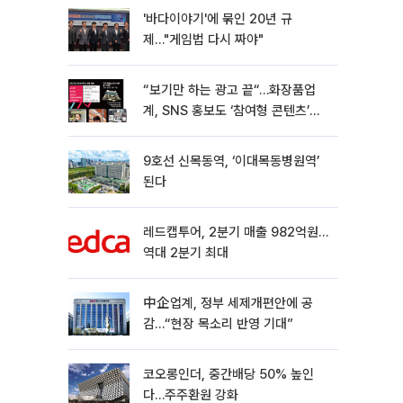
'바다이야기'에 묶인 20년 규
제…"게임법 다시 짜야"
“보기만 하는 광고 끝“…화장품업
계, SNS 홍보도 ‘참여형 콘텐츠’로
변모[K뷰티 라방戰]
9호선 신목동역, ‘이대목동병원역’
된다
레드캡투어, 2분기 매출 982억원…
역대 2분기 최대
中企업계, 정부 세제개편안에 공
감…“현장 목소리 반영 기대”
코오롱인더, 중간배당 50% 높인
다…주주환원 강화