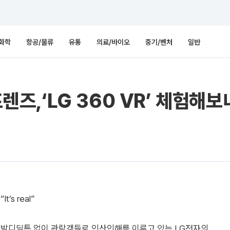
화학
항공/물류
유통
의료/바이오
중기/벤처
일반
렌즈,‘LG 360 VR’ 체험해보니…“
“It’s real”
발디딜틈 없이 관람객들로 인산인해를 이루고 있는 LG전자의