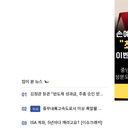
많이 본 뉴스
김정관 장관 “반도체 성과급, 주총 승인 받도록”…상법·자본시장법 개정 시사
01
중부내륙고속도로서 미상 폭발물 발견
02
속보
ISA 계좌, 5년마다 깨라고요? [이슈크래커]
03