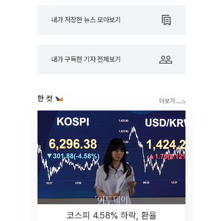
내가 저장한 뉴스 모아보기
내가 구독한 기자 전체보기
한 컷
코스피 4.58% 하락, 환율